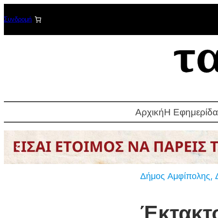
Μετάβαση
Συνδρομή
στο
περιεχόμενο
Αρχική
Η Εφημερίδα
Δήμος Αμφίπολης
, 
Έκτακτο