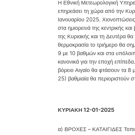
c
i
a
p
Η Εθνική Μετεωρολογική Υπηρεσ
e
t
i
y
επηρεάσει τη χώρα από την Κυρι
b
t
l
L
Ιανουαρίου 2025. Χιονοπτώσεις
o
e
i
στα ημιορεινά της κεντρικής κα
o
r
n
της Κυριακής και τη Δευτέρα θα 
k
k
θερμοκρασία το τριήμερο θα σημ
9 με 10 βαθμών και στα υπόλοι
κανονικά για την εποχή επίπεδα.
βόρειο Αιγαίο θα φτάσουν τα 8 
25) βαθμιαία θα περιοριστούν σ
ΚΥΡΙΑΚΗ 12-01-2025
α) ΒΡΟΧΕΣ – ΚΑΤΑΙΓΙΔΕΣ Τοπικά