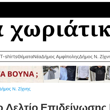
T-shirts
Θέματα
Νέα
Δήμος Αμφίπολης
Δήμος Ν. Ζίχν
Δήμος Ν. Ζίχνης
 Δελτίο Επιδείνωσης 