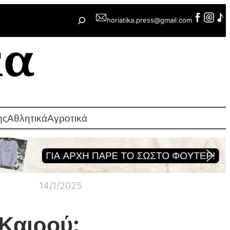
Αναζήτηση
horiatika.press@gmail.com
ης
Αθλητικά
Αγροτικά
14/1/2025
Καιρού: