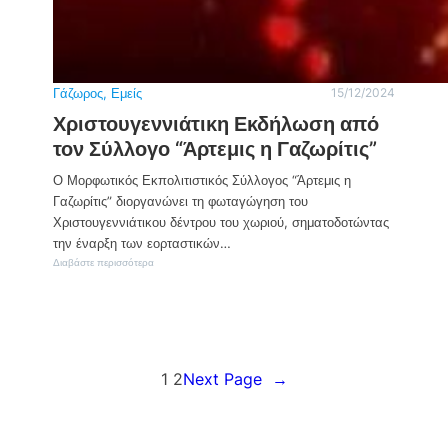
π
η
ς
γ
ι
α
Γάζωρος
, 
Εμείς
15/12/2024
τ
Χριστουγεννιάτικη Εκδήλωση από
α
Χ
τον Σύλλογο “Άρτεμις η Γαζωρίτις”
ρ
ι
Ο Μορφωτικός Εκπολιτιστικός Σύλλογος “Άρτεμις η
σ
Γαζωρίτις” διοργανώνει τη φωταγώγηση του
τ
ο
Χριστουγεννιάτικου δέντρου του χωριού, σηματοδοτώντας
ύ
την έναρξη των εορταστικών…
γ
:
Διαβάστε περισσότερα
ε
Χ
ν
ρ
ν
ι
α
σ
α
τ
π
ο
ό
υ
1
2
Next Page
→
τ
γ
ο
ε
ν
ν
Ι
ν
ε