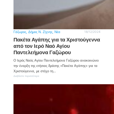
»
ό
σ
ρ
τ
ο
ο
τ
Γ
ρ
ά
ο
ζ
χ
ω
α
Γάζωρος
, 
Δήμος Ν. Ζίχνης
, 
Νέα
18/12/2024
ρ
ί
ο
Πακέτα Αγάπης για τα Χριστούγεννα
ο
σ
από τον Ιερό Ναό Αγίου
τ
Παντελεήμονα Γαζώρου
ο
ν
Γ
Ο Ιερός Ναός Αγίου Παντελεήμονα Γαζώρου ανακοινώνει
ά
την έναρξη της ετήσιας δράσης «Πακέτα Αγάπης» για τα
ζ
Χριστούγεννα, με στόχο τη…
ω
ρ
:
Διαβάστε περισσότερα
ο
Π
α
κ
έ
τ
α
Α
γ
ά