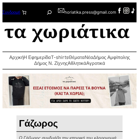
Μετάβαση
Αναζήτηση
Συνδρομή
horiatika.press@gmail.com
στο
περιεχόμενο
Αρχική
Η Εφημερίδα
T-shirts
Θέματα
Νέα
Δήμος Αμφίπολης
Δήμος Ν. Ζίχνης
Αθλητικά
Αγροτικά
Γάζωρος
Ο Γάζωρος συνδυάζει την ιστορική του κληρονομιά