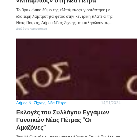
«Μπάμπως» στη Νέα Πέτρα
Το θρακιώτικο έθιμο της «Μπάμπως» γιορτάστηκε με
ιδιαίτερη λαμπρότητα φέτος στην κεντρική πλατεία της
Νέας Πέτρας, Δήμου Νέας Ζίχνης, συμπληρώνοντας…
:
Διαβάστε περισσότερα
Τ
ο
Θ
ρ
α
κ
ι
ώ
τ
ι
κ
ο
Έ
θ
ι
Δήμος Ν. Ζίχνης
, 
Νέα Πέτρα
14/11/2024
μ
Εκλογές του Συλλόγου Εγγάμων
ο
τ
Γυναικών Νέας Πέτρας “Οι
η
Αμαζόνες”
ς
«
Μ
Στις 21 Οκτωβρίου πραγματοποιήθηκε η Γενική Συνέλευση