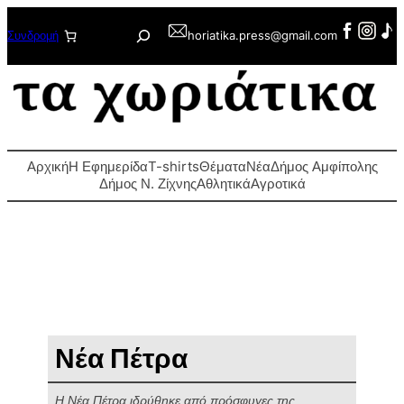
Μετάβαση
Αναζήτηση
Συνδρομή
horiatika.press@gmail.com
στο
περιεχόμενο
Αρχική
Η Εφημερίδα
T-shirts
Θέματα
Νέα
Δήμος Αμφίπολης
Δήμος Ν. Ζίχνης
Αθλητικά
Αγροτικά
Νέα Πέτρα
Η Νέα Πέτρα ιδρύθηκε από πρόσφυγες της