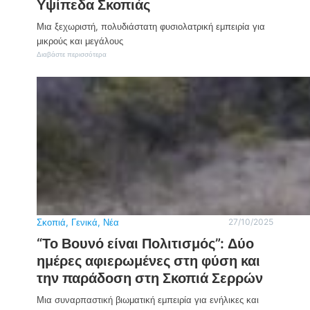
Υψίπεδα Σκοπιάς
Μια ξεχωριστή, πολυδιάστατη φυσιολατρική εμπειρία για
μικρούς και μεγάλους
:
Διαβάστε περισσότερα
Π
ρ
α
γ
μ
α
τ
ο
π
ο
ι
ή
θ
η
κ
Σκοπιά
, 
Γενικά
, 
Νέα
27/10/2025
ε
“Το Βουνό είναι Πολιτισμός”: Δύο
η
δ
ημέρες αφιερωμένες στη φύση και
ι
την παράδοση στη Σκοπιά Σερρών
ή
μ
ε
Μια συναρπαστική βιωματική εμπειρία για ενήλικες και
ρ