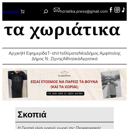
Μετάβαση
Αναζήτηση
Συνδρομή
horiatika.press@gmail.com
στο
περιεχόμενο
Αρχική
Η Εφημερίδα
T-shirts
Θέματα
Νέα
Δήμος Αμφίπολης
Δήμος Ν. Ζίχνης
Αθλητικά
Αγροτικά
Σκοπιά
Η Σκοπιά είναι ορεινό χωριό της Περιφερειακής