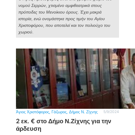
νομού Σερρών, χτισμένο αμφιθεατρικά στους
πρόποδες του Μενοίκιου όρους. Έχει μακρά
ιστορία, ενώ ονομάστηκε προς τιμήν του Αγίου
Χριστοφόρου, που αποτελεί και τον πολιούχο του
χωριού.
Άγιος Χριστόφορος
, 
Γάζωρος
, 
Δήμος Ν. Ζίχνης
5/9/2024
2 εκ. € στο Δήμο Ν.Ζίχνης για την
άρδευση