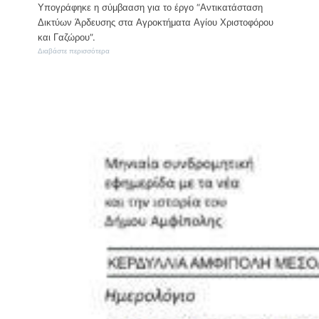
Υπογράφηκε η σύμβααση για το έργο “Αντικατάσταση
Δικτύων Άρδευσης στα Αγροκτήματα Αγίου Χριστοφόρου
και Γαζώρου”.
:
Διαβάστε περισσότερα
2
ε
κ
.
€
σ
τ
ο
Δ
ή
μ
ο
Ν
.
Ζ
ί
χ
ν
η
ς
γ
ι
α