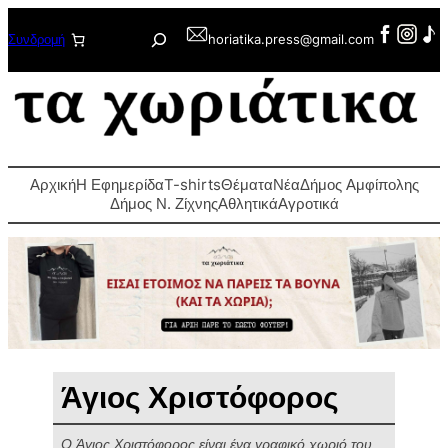
Μετάβαση
Αναζήτηση
Συνδρομή
horiatika.press@gmail.com
στο
περιεχόμενο
Αρχική
Η Εφημερίδα
T-shirts
Θέματα
Νέα
Δήμος Αμφίπολης
Δήμος Ν. Ζίχνης
Αθλητικά
Αγροτικά
Άγιος Χριστόφορος
Ο Άγιος Χριστόφορος είναι ένα γραφικό χωριό του