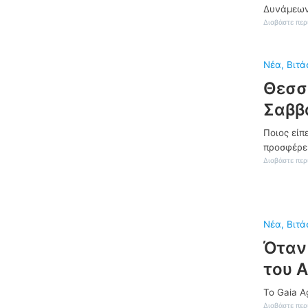
Δυνάμεω
Διαβάστε περ
Νέα
, 
Βιτά
Θεσσ
Σαββ
Ποιος είπ
προσφέρει
Διαβάστε περ
Νέα
, 
Βιτά
Όταν
του Α
Το Gaia A
Διαβάστε περ