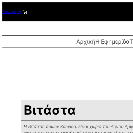
Μετάβαση
Συνδρομή
στο
περιεχόμενο
Αρχική
Η Εφημερίδα
T
Βιτάστα
Η Βιτάστα, πρώην Κρηνίδα, είναι χωριό του Δήμου Αμ