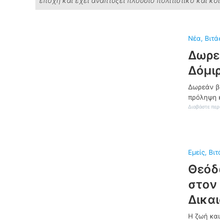
εποχή και έχει αναπτύξει πλούσιο πολιτιστικό και κο
Νέα
, 
Βιτά
Δωρε
Δόμιρ
Δωρεάν βα
πρόληψη κ
Διαβάστε περ
Εμείς
, 
Βιτ
Θεόδ
στον
Δικα
Η ζωή και