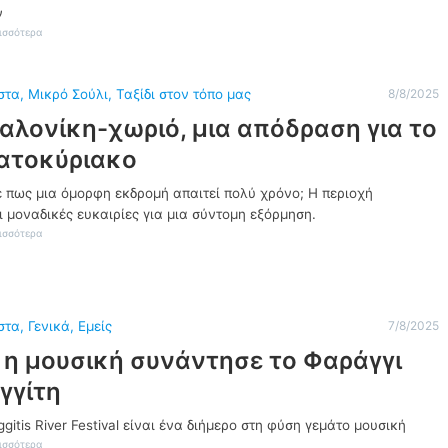
κ
ν
έ
:
ισσότερα
ς
Θ
ε
ε
ξ
ό
ε
στα
, 
Μικρό Σούλι
, 
Ταξίδι στον τόπο μας
8/8/2025
δ
τ
ω
αλονίκη-χωριό, μια απόδραση για το
ά
ρ
σ
ο
ατοκύριακο
ε
ς
ι
Ξ
ς
ε πως μια όμορφη εκδρομή απαιτεί πολύ χρόνο; Η περιοχή
ό
σ
μ
 μοναδικές ευκαιρίες για μια σύντομη εξόρμηση.
ε
α
Δ
:
ισσότερα
λ
ό
Θ
η
μ
ε
ς
ι
σ
:
ρ
σ
Α
ο
α
π
στα
, 
Γενικά
, 
Εμείς
7/8/2025
ς
λ
ό
,
ο
τ
 η μουσική συνάντησε το Φαράγγι
Κ
ν
η
ρ
ί
γγίτη
Β
η
κ
ι
ν
η
τ
ggitis River Festival είναι ένα διήμερο στη φύση γεμάτο μουσική
ί
-
ά
δ
χ
:
ισσότερα
σ