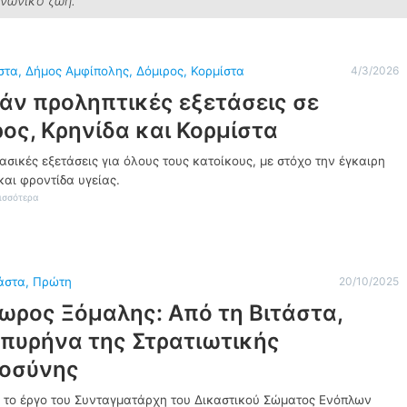
ινωνικό ζωή.
στα
, 
Δήμος Αμφίπολης
, 
Δόμιρος
, 
Κορμίστα
4/3/2026
άν προληπτικές εξετάσεις σε
ος, Κρηνίδα και Κορμίστα
σικές εξετάσεις για όλους τους κατοίκους, με στόχο την έγκαιρη
αι φροντίδα υγείας.
:
ισσότερα
Δ
ω
ρ
ε
ά
άστα
, 
Πρώτη
20/10/2025
ν
π
ωρος Ξόμαλης: Από τη Βιτάστα,
ρ
ο
 πυρήνα της Στρατιωτικής
λ
η
ιοσύνης
π
τ
 το έργο του Συνταγματάρχη του Δικαστικού Σώματος Ενόπλων
ι