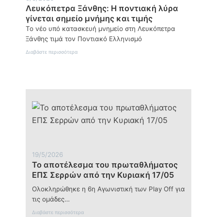
Λευκόπετρα Ξάνθης: Η ποντιακή λύρα
γίνεται σημείο μνήμης και τιμής
Το νέο υπό κατασκευή μνημείο στη Λευκόπετρα
Ξάνθης τιμά τον Ποντιακό Ελληνισμό
:
Διαβάστε περισσότερα
Λευκόπετρα
Ξάνθης:
Η
ποντιακή
λύρα
γίνεται
σημείο
μνήμης
και
τιμής
19/5/2026
Το αποτέλεσμα του πρωταθλήματος
ΕΠΣ Σερρών από την Κυριακή 17/05
Ολοκληρώθηκε η 6η Αγωνιστική των Play Off για
τις ομάδες…
:
Διαβάστε περισσότερα