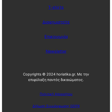
ν
ρ
ά
T-shirts
ί
δ
α
α
ς
ς
Διαφημιστείτε
Επικοινωνία
Newsletter
Copyrights © 2024 horiatika.gr. Με την
επιφύλαξη παντός δικαιώματος.
Πολιτική Απορρήτου
Δήλωση Συμμόρφωσης GDPR