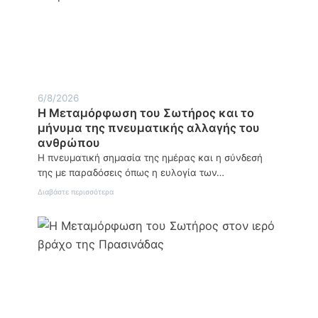
6/8/2026
Η Μεταμόρφωση του Σωτήρος και το
μήνυμα της πνευματικής αλλαγής του
ανθρώπου
Η πνευματική σημασία της ημέρας και η σύνδεσή
της με παραδόσεις όπως η ευλογία των…
:
Διαβάστε περισσότερα
Η
Μεταμόρφωση
του
Σωτήρος
και
το
μήνυμα
της
πνευματικής
αλλαγής
του