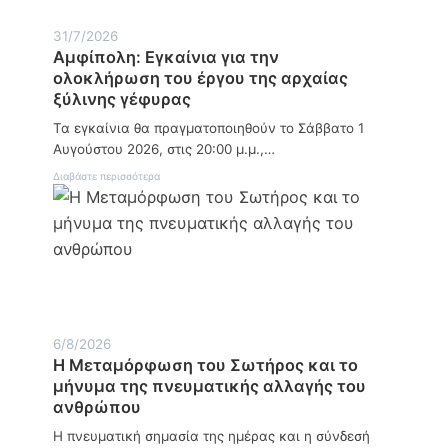
ι
σ
α
α
τ
ί
31/7/2026
κ
ύ
ο
Αμφίπολη: Εγκαίνια για την
ή
χ
ό
1
η
ρ
ολοκλήρωση του έργου της αρχαίας
7
μ
ο
ξύλινης γέφυρας
/
α
ς
0
σ
Τα εγκαίνια θα πραγματοποιηθούν το Σάββατο 1
5
τ
Αυγούστου 2026, στις 20:00 μ.μ.,…
ο
ν
:
Διαβάστε περισσότερα
Δ
Α
ρ
μ
α
φ
β
ί
ή
π
σ
ο
κ
λ
ο
η
:
:
Ν
Ε
6/8/2026
ε
γ
κ
Η Μεταμόρφωση του Σωτήρος και το
κ
ρ
μήνυμα της πνευματικής αλλαγής του
α
ό
ί
ανθρώπου
ς
ν
1
ι
Η πνευματική σημασία της ημέρας και η σύνδεσή
8
α