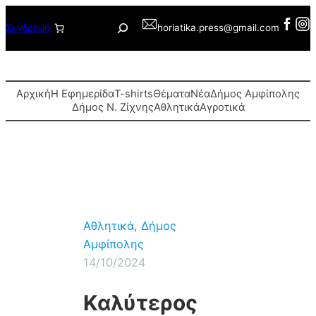
Μετάβαση
Αναζήτηση
Συνδρομή
horiatika.press@gmail.com
στο
περιεχόμενο
Αρχική
Η Εφημερίδα
T-shirts
Θέματα
Νέα
Δήμος Αμφίπολης
Δήμος Ν. Ζίχνης
Αθλητικά
Αγροτικά
Αθλητικά
, 
Δήμος
Αμφίπολης
14/10/2024
Καλύτερος