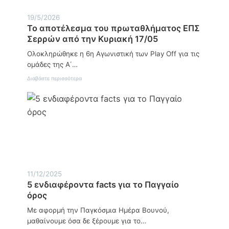
/
α
/
0
Η
0
19/5/2026
5
μ
5
Το αποτέλεσμα του πρωταθλήματος ΕΠΣ
έ
Σερρών από την Κυριακή 17/05
ρ
α
Ολοκληρώθηκε η 6η Αγωνιστική των Play Off για τις
Α
γ
ομάδες της Α΄…
ρ
:
Διαβάστε περισσότερα
ο
Τ
τ
ο
ι
α
κ
π
ή
ο
ς
τ
Α
έ
ν
λ
ά
ε
π
σ
τ
μ
υ
11/12/2025
α
ξ
5 ενδιαφέροντα facts για το Παγγαίο
τ
η
ο
ς
όρος
υ
:
π
Με αφορμή την Παγκόσμια Ημέρα Βουνού,
Η
ρ
δ
μαθαίνουμε όσα δε ξέρουμε για το…
ω
ύ