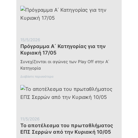
Τ
ο
α
π
ο
τ
έ
λ
15/5/2026
ε
Πρόγραμμα Α΄ Κατηγορίας για την
σ
μ
Κυριακή 17/05
α
τ
Συνεχίζονται οι αγώνες των Play Off στην Α΄
ο
Κατηγορία
υ
π
:
Διαβάστε περισσότερα
ρ
Π
ω
ρ
τ
ό
α
γ
θ
ρ
λ
α
ή
μ
μ
μ
11/5/2026
α
α
Το αποτέλεσμα του πρωταθλήματος
τ
Α
ο
΄
ΕΠΣ Σερρών από την Κυριακή 10/05
ς
Κ