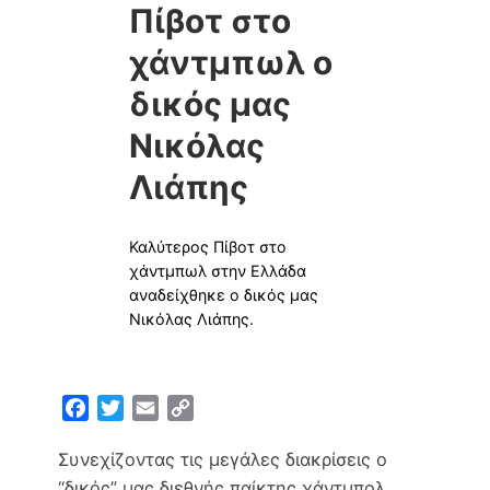
Πίβοτ στο
χάντμπωλ ο
δικός μας
Νικόλας
Λιάπης
Καλύτερος Πίβοτ στο
χάντμπωλ στην Ελλάδα
αναδείχθηκε ο δικός μας
Νικόλας Λιάπης.
F
T
E
C
a
w
m
o
Συνεχίζοντας τις μεγάλες διακρίσεις ο
c
i
a
p
e
t
i
y
“δικός” μας διεθνής παίκτης χάντμπολ