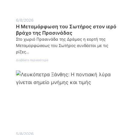
ανθρώπου
6/8/2026
Η Μεταμόρφωση του Σωτήρος στον ιερό
βράχο της Πρασινάδας
Στο χωριό Πρασινάδα της Δράμας η εορτή της
Μεταμορφώσεως του Σωτήρος συνδέεται με τις
ρίζες…
:
Διαβάστε περισσότερα
Η
Μεταμόρφωση
του
Σωτήρος
στον
ιερό
βράχο
της
Πρασινάδας
5/8/2026