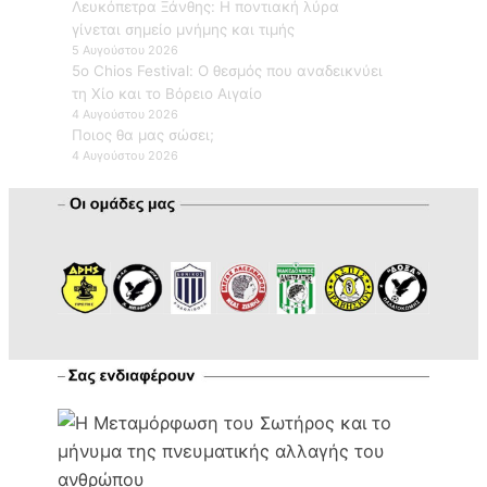
Λευκόπετρα Ξάνθης: Η ποντιακή λύρα
γίνεται σημείο μνήμης και τιμής
5 Αυγούστου 2026
5ο Chios Festival: Ο θεσμός που αναδεικνύει
τη Χίο και το Βόρειο Αιγαίο
4 Αυγούστου 2026
Ποιος θα μας σώσει;
4 Αυγούστου 2026