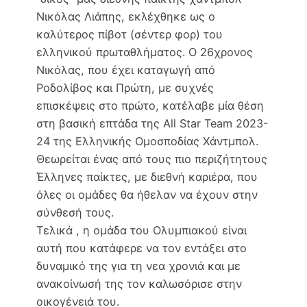
b
t
l
L
Νικόλας Λιάπης, εκλέχθηκε ως ο
o
e
i
καλύτερος πίβοτ (σέντερ φορ) του
o
r
n
ελληνικού πρωταθλήματος. Ο 26χρονος
k
k
Νικόλας, που έχει καταγωγή από
Ροδολίβος και Πρώτη, με συχνές
επισκέψεις στο πρώτο, κατέλαβε μία θέση
στη βασική επτάδα της All Star Team 2023-
24 της Ελληνικής Ομοσποδίας Χάντμπολ.
Θεωρείται ένας από τους πιο περιζήτητους
Έλληνες παίκτες, με διεθνή καριέρα, που
όλες οι ομάδες θα ήθελαν να έχουν στην
σύνθεσή τους.
Τελικά , η ομάδα του Ολυμπιακού είναι
αυτή που κατάφερε να τον εντάξει στο
δυναμικό της για τη νεα χρονιά και με
ανακοίνωσή της τον καλωσόρισε στην
οικογένειά του.