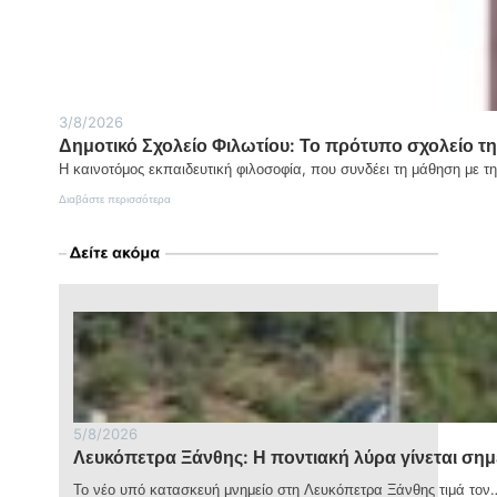
Χίο
και
το
Βόρειο
Αιγαίο
3/8/2026
Δημοτικό Σχολείο Φιλωτίου: Το πρότυπο σχολείο τη
Η καινοτόμος εκπαιδευτική φιλοσοφία, που συνδέει τη μάθηση με τ
:
Διαβάστε περισσότερα
Δημοτικό
Σχολείο
Φιλωτίου:
Το
πρότυπο
σχολείο
της
Νάξου
που
ενώνει
την
τοπική
κοινωνία
5/8/2026
με
Λευκόπετρα Ξάνθης: Η ποντιακή λύρα γίνεται σημε
τον
κόσμο
Το νέο υπό κατασκευή μνημείο στη Λευκόπετρα Ξάνθης τιμά τον