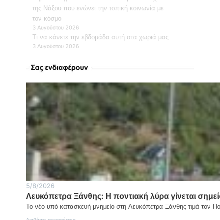
της Νάξου που ενώνει την τοπική κοινωνία με
τον κόσμο
3 Αυγούστου 2026
Τι να κάνετε την εβδομάδα αυτή στα χωριά μας
3 Αυγούστου 2026
5/8/2026
Λευκόπετρα Ξάνθης: Η ποντιακή λύρα γίνεται σημεί
Το νέο υπό κατασκευή μνημείο στη Λευκόπετρα Ξάνθης τιμά τον Π
:
Διαβάστε περισσότερα