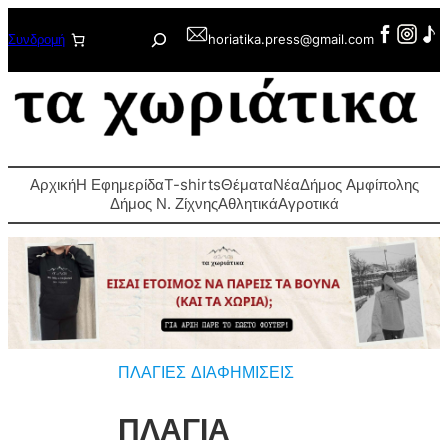
Μετάβαση
Αναζήτηση
Συνδρομή
horiatika.press@gmail.com
στο
περιεχόμενο
Αρχική
Η Εφημερίδα
T-shirts
Θέματα
Νέα
Δήμος Αμφίπολης
Δήμος Ν. Ζίχνης
Αθλητικά
Αγροτικά
ΠΛΑΓΙΕΣ ΔΙΑΦΗΜΙΣΕΙΣ
ΠΛΑΓΙΑ