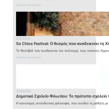
:
Διαβάστε περισσότερα
Λ
ε
υ
κ
ό
π
ε
τ
4/8/2026
ρ
5ο Chios Festival: Ο θεσμός που αναδεικνύει τη Χί
α
Ξ
Το Φεστιβάλ που αναδεικνύει τον πολιτισμό, τους τοπικούς δημι
ά
ν
:
Διαβάστε περισσότερα
θ
5
η
ο
ς
C
:
h
Η
i
π
o
ο
s
ν
F
τ
3/8/2026
e
ι
Δημοτικό Σχολείο Φιλωτίου: Το πρότυπο σχολείο 
s
α
t
κ
Η καινοτόμος εκπαιδευτική φιλοσοφία, που συνδέει τη μάθηση με
i
ή
v