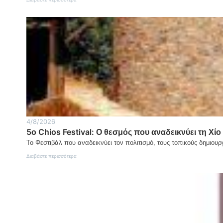
Λευκόπετρα
Ξάνθης:
Η
ποντιακή
λύρα
γίνεται
σημείο
μνήμης
και
τιμής
4/8/2026
5ο Chios Festival: Ο θεσμός που αναδεικνύει τη Χίο 
Το Φεστιβάλ που αναδεικνύει τον πολιτισμό, τους τοπικούς δημιουρ
:
Διαβάστε περισσότερα
5ο
Chios
Festival:
Ο
θεσμός
που
αναδεικνύει
τη