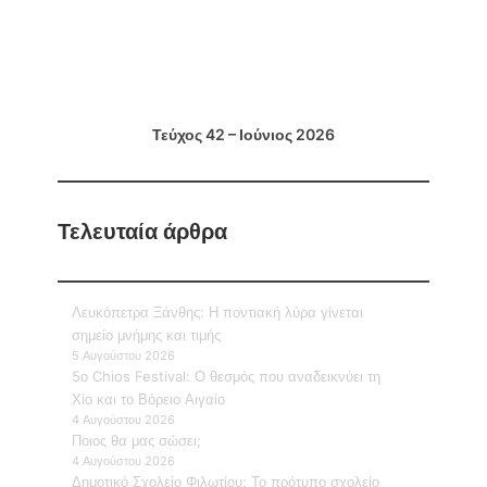
Τεύχος 42 – Ιούνιος 2026
Τελευταία άρθρα
Λευκόπετρα Ξάνθης: Η ποντιακή λύρα γίνεται
σημείο μνήμης και τιμής
5 Αυγούστου 2026
5ο Chios Festival: Ο θεσμός που αναδεικνύει τη
Χίο και το Βόρειο Αιγαίο
4 Αυγούστου 2026
Ποιος θα μας σώσει;
4 Αυγούστου 2026
Δημοτικό Σχολείο Φιλωτίου: Το πρότυπο σχολείο