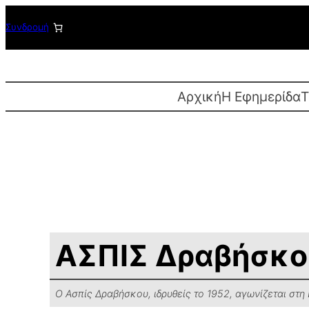
Μετάβαση
Συνδρομή
στο
περιεχόμενο
Αρχική
Η Εφημερίδα
T
ΑΣΠΙΣ Δραβήσκο
Ο Ασπίς Δραβήσκου, ιδρυθείς το 1952, αγωνίζεται στ