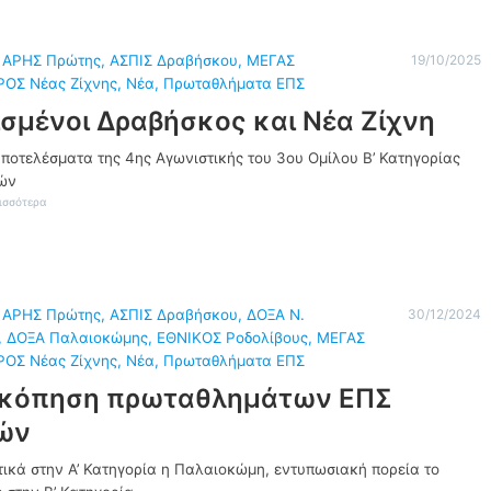
 
ΑΡΗΣ Πρώτης
, 
ΑΣΠΙΣ Δραβήσκου
, 
ΜΕΓΑΣ
19/10/2025
ΟΣ Νέας Ζίχνης
, 
Νέα
, 
Πρωταθλήματα ΕΠΣ
ισμένοι Δραβήσκος και Νέα Ζίχνη
ποτελέσματα της 4ης Αγωνιστικής του 3ου Ομίλου Β’ Κατηγορίας
ών
:
ισσότερα
Κ
ε
ρ
δ
ι
σ
 
ΑΡΗΣ Πρώτης
, 
ΑΣΠΙΣ Δραβήσκου
, 
ΔΟΞΑ Ν.
30/12/2024
μ
, 
ΔΟΞΑ Παλαιοκώμης
, 
ΕΘΝΙΚΟΣ Ροδολίβους
, 
ΜΕΓΑΣ
έ
ΟΣ Νέας Ζίχνης
ν
, 
Νέα
, 
Πρωταθλήματα ΕΠΣ
ο
κόπηση πρωταθλημάτων ΕΠΣ
ι
Δ
ών
ρ
α
β
ικά στην Α’ Κατηγορία η Παλαιοκώμη, εντυπωσιακή πορεία το
ή