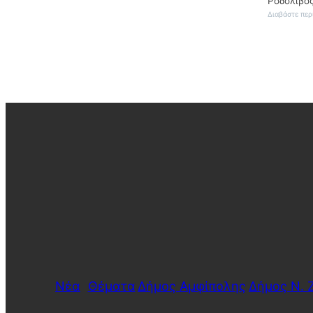
Ροδολίβος
Διαβάστε περ
Νέα
Θέματα
Δήμος Αμφίπολης
Δήμος Ν. 