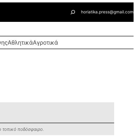
Αναζήτηση
horiatika.press@gmail.com
νης
Αθλητικά
Αγροτικά
το τοπικό ποδόσφαιρο.