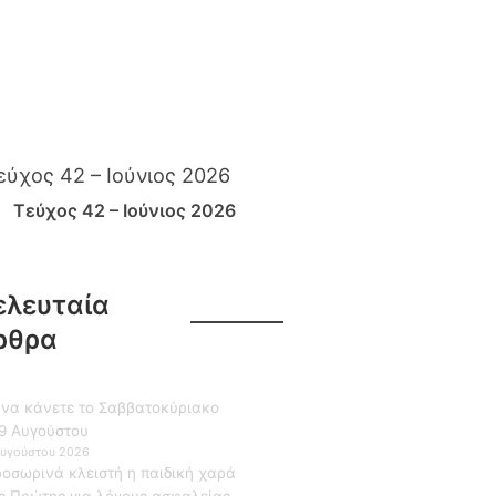
Τεύχος 42 – Ιούνιος 2026
ελευταία
ρθρα
 να κάνετε το Σαββατοκύριακο
9 Αυγούστου
Αυγούστου 2026
οσωρινά κλειστή η παιδική χαρά
ς Πρώτης για λόγους ασφαλείας