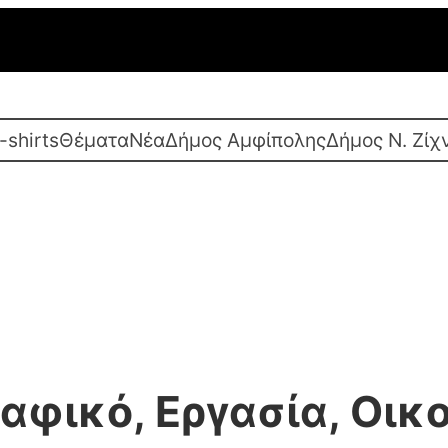
-shirts
Θέματα
Νέα
Δήμος Αμφίπολης
Δήμος Ν. Ζίχ
αφικό, Εργασία, Οικο