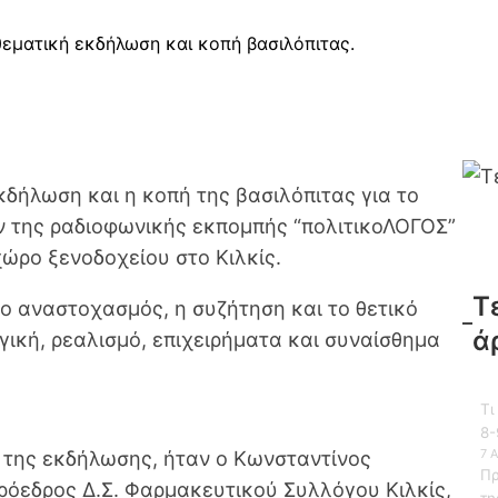
εματική εκδήλωση και κοπή βασιλόπιτας.
δήλωση και η κοπή της βασιλόπιτας για το
ών της ραδιοφωνικής εκπομπής “πολιτικοΛΟΓΟΣ”
χώρο ξενοδοχείου στο Κιλκίς.
Τ
ο αναστοχασμός, η συζήτηση και το θετικό
ά
ική, ρεαλισμό, επιχειρήματα και συναίσθημα
Τι
8-
7 
ές της εκδήλωσης, ήταν ο Κωνσταντίνος
Πρ
ρόεδρος Δ.Σ. Φαρμακευτικού Συλλόγου Κιλκίς,
τη