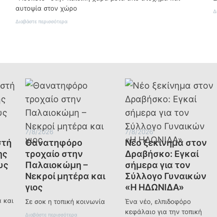
αυτοψία στον χώρο
Δ
:
Διαβάστε περισσότερα
Προσωρινά
κλειστή
η
παιδική
χαρά
της
Πρώτης
για
λόγους
ασφαλείας
7/8/2026
7/8/2026
στή
Θανατηφόρο
Νέο ξεκίνημα στον
ης
τροχαίο στην
Δραβήσκο: Εγκαί
υς
Παλαιοκώμη –
σήμερα για τον
Νεκροί μητέρα και
Σύλλογο Γυναικών
γιος
«Η ΗΔΩΝΙΔΑ»
 και
Σε σοκ η τοπική κοινωνία
Ένα νέο, ελπιδοφόρο
κεφάλαιο για την τοπική
:
Διαβάστε περισσότερα