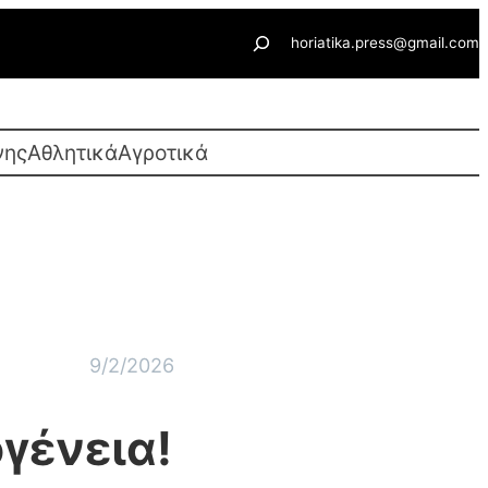
Αναζήτηση
horiatika.press@gmail.com
νης
Αθλητικά
Αγροτικά
9/2/2026
γένεια!