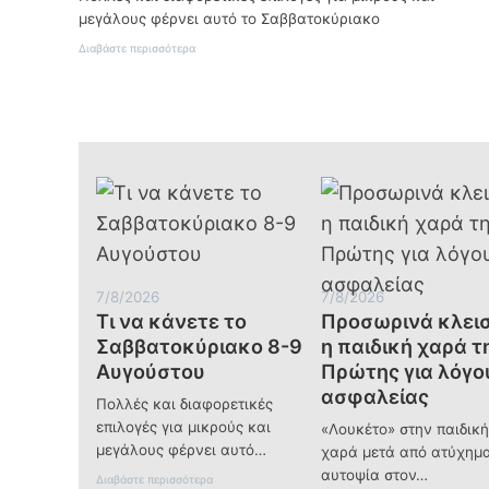
μεγάλους φέρνει αυτό το Σαββατοκύριακο
:
Διαβάστε περισσότερα
Τι
να
κάνετε
το
Σαββατοκύριακο
8-
9
Αυγούστου
7/8/2026
7/8/2026
Τι να κάνετε το
Προσωρινά κλει
Σαββατοκύριακο 8-9
η παιδική χαρά τ
Αυγούστου
Πρώτης για λόγο
ασφαλείας
Πολλές και διαφορετικές
επιλογές για μικρούς και
«Λουκέτο» στην παιδική
μεγάλους φέρνει αυτό…
χαρά μετά από ατύχημα
αυτοψία στον…
:
Διαβάστε περισσότερα