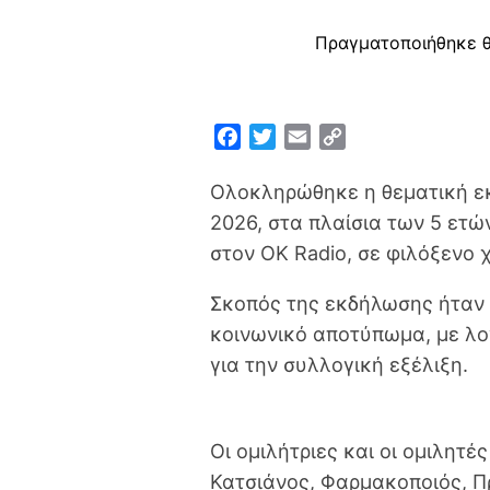
Πραγματοποιήθηκε θ
F
T
E
C
a
w
m
o
c
i
a
p
Ολοκληρώθηκε η θεματική εκ
e
t
i
y
2026, στα πλαίσια των 5 ετ
b
t
l
L
στον OK Radio, σε φιλόξενο 
o
e
i
o
r
n
Σκοπός της εκδήλωσης ήταν 
k
k
κοινωνικό αποτύπωμα, με λογ
για την συλλογική εξέλιξη.
Οι ομιλήτριες και οι ομιλητ
Κατσιάνος, Φαρμακοποιός, Π