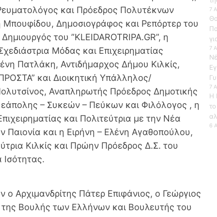
, Ρευματολόγος και Πρόεδρος Πολυτέκνων
7 
Θα
λη Μπουφίδου, Δημοσιογράφος και Ρεπόρτερ του
Πα
 Δημιουργός του ”KLEIDAROTRIPA.GR”, η
γι
7 
Σχεδιάστρια Μόδας και Επιχειρηματίας
Νέ
ένη Πατλάκη, Αντιδήμαρχος Δήμου Κιλκίς,
Εγ
ΠΡΟΣΤΑ” και Διοικητική Υπάλληλος/
Γυ
7 
Πολυτσίνος, Αναπληρωτής Πρόεδρος Δημοτικής
Η 
εάπολης – Συκεών – Πεύκων και Φιλόλογος , η
το
αλ
πιχειρηματίας και Πολιτεύτρια με την Νέα
6 
ην Παιονία και η Ειρήνη – Ελένη Αγαθοπούλου,
τρια Κιλκίς και Πρώην Πρόεδρος Δ.Σ. του
 Ισότητας.
 ο Αρχιμανδρίτης Πάτερ Επιφάνιος, ο Γεώργιος
’ της Βουλής των Ελλήνων και Βουλευτής του