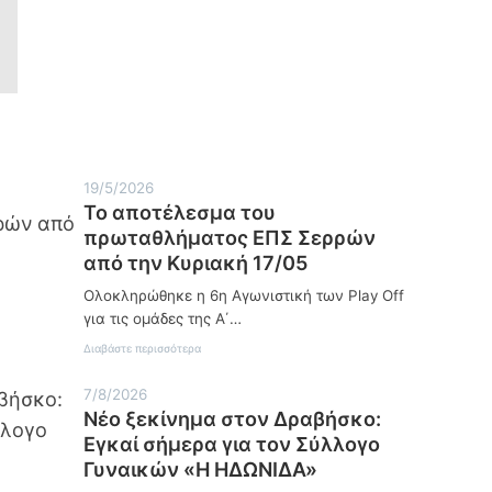
19/5/2026
Το αποτέλεσμα του
πρωταθλήματος ΕΠΣ Σερρών
από την Κυριακή 17/05
Ολοκληρώθηκε η 6η Αγωνιστική των Play Off
για τις ομάδες της Α΄…
:
Διαβάστε περισσότερα
Τ
ο
7/8/2026
α
Νέο ξεκίνημα στον Δραβήσκο:
π
ο
Εγκαί σήμερα για τον Σύλλογο
τ
Γυναικών «Η ΗΔΩΝΙΔΑ»
έ
λ