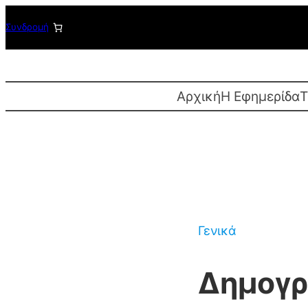
Μετάβαση
Συνδρομή
στο
περιεχόμενο
Αρχική
Η Εφημερίδα
T
Γενικά
Δημογρ