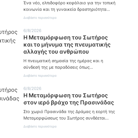
Ένα νέο, ελπιδοφόρο κεφάλαιο για την τοπική
ε
κοινωνία και τη γυναικεία δραστηριότητα…
σ
μ
:
Διαβάστε περισσότερα
α
Ν
τ
έ
ο
6/8/2026
ο
υ
Η Μεταμόρφωση του Σωτήρος
ξ
π
ε
και το μήνυμα της πνευματικής
ρ
κ
ω
αλλαγής του ανθρώπου
ί
τ
ν
α
Η πνευματική σημασία της ημέρας και η
η
θ
σύνδεσή της με παραδόσεις όπως…
μ
λ
α
ή
:
Διαβάστε περισσότερα
σ
μ
Η
τ
α
Μ
ο
τ
6/8/2026
ε
ν
ο
Η Μεταμόρφωση του Σωτήρος
τ
Δ
ς
α
στον ιερό βράχο της Πρασινάδας
ρ
Ε
μ
α
Π
ό
Στο χωριό Πρασινάδα της Δράμας η εορτή της
β
Σ
ρ
ή
Σ
Μεταμορφώσεως του Σωτήρος συνδέεται…
φ
σ
ε
ω
κ
:
Διαβάστε περισσότερα
ρ
σ
ο
Η
ρ
η
:
Μ
ώ