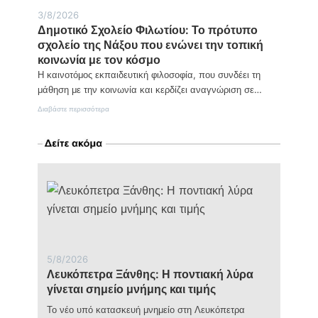
3/8/2026
Δημοτικό Σχολείο Φιλωτίου: Το πρότυπο
σχολείο της Νάξου που ενώνει την τοπική
κοινωνία με τον κόσμο
Η καινοτόμος εκπαιδευτική φιλοσοφία, που συνδέει τη
μάθηση με την κοινωνία και κερδίζει αναγνώριση σε…
:
Διαβάστε περισσότερα
Δημοτικό
Σχολείο
Φιλωτίου:
Το
πρότυπο
σχολείο
της
Νάξου
που
ενώνει
την
τοπική
κοινωνία
5/8/2026
με
Λευκόπετρα Ξάνθης: Η ποντιακή λύρα
τον
γίνεται σημείο μνήμης και τιμής
κόσμο
Το νέο υπό κατασκευή μνημείο στη Λευκόπετρα