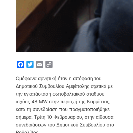
F
T
E
C
a
w
m
o
Ομόφωνα αρνητική ήταν η απόφαση του
c
i
a
p
e
t
i
y
Δημοτικού Συμβουλίου Αμφίπολης σχετικά με
b
t
l
L
την εγκατάσταση φωτοβολταϊκού σταθμού
o
e
i
ισχύος 48 MW στην περιοχή της Κορμίστας,
o
r
n
κατά τη συνεδρίαση που πραγματοποιήθηκε
k
k
σήμερα, Τρίτη 10 Φεβρουαρίου, στην αίθουσα
συνεδριάσεων του Δημοτικού Συμβουλίου στο
Ροδολίβος.