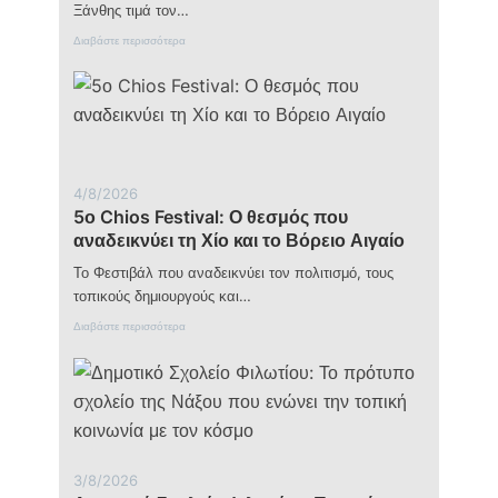
Ξάνθης τιμά τον…
:
Διαβάστε περισσότερα
Λ
ε
υ
κ
ό
π
ε
τ
4/8/2026
ρ
5ο Chios Festival: Ο θεσμός που
α
Ξ
αναδεικνύει τη Χίο και το Βόρειο Αιγαίο
ά
ν
Το Φεστιβάλ που αναδεικνύει τον πολιτισμό, τους
θ
τοπικούς δημιουργούς και…
η
ς
:
Διαβάστε περισσότερα
:
5
Η
ο
π
C
ο
h
ν
i
τ
o
ι
s
α
F
3/8/2026
κ
e