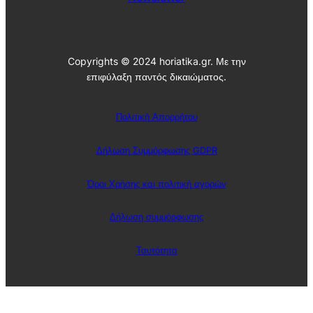
ς
Copyrights © 2024 horiatika.gr. Με την
επιφύλαξη παντός δικαιώματος.
Πολιτική Απορρήτου
Δήλωση Συμμόρφωσης GDPR
Όροι Χρήσης και πολιτική αγορών
Δήλωση συμμόρφωσης
Ταυτότητα