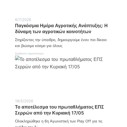
π
ά
ο
μ
υ
α
ε
ς
6/7/2026
ν
Παγκόσμια Ημέρα Αγροτικής Ανάπτυξης: Η
ώ
ν
δύναμη των αγροτικών κοινοτήτων
ε
Στηρίζοντας την ύπαιθρο, δημιουργούμε έναν πιο δίκαιο
ι
τ
και βιώσιμο κόσμο για όλους
η
ν
:
Διαβάστε περισσότερα
τ
Π
ο
α
π
γ
ι
κ
κ
ό
ή
σ
κ
μ
ο
ι
ι
α
ν
Η
19/5/2026
ω
μ
Το αποτέλεσμα του πρωταθλήματος ΕΠΣ
ν
έ
Σερρών από την Κυριακή 17/05
ί
ρ
α
α
Ολοκληρώθηκε η 6η Αγωνιστική των Play Off για τις
μ
Α
ε
γ