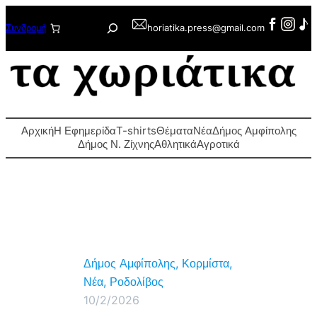
Μετάβαση
Αναζήτηση
Συνδρομή
horiatika.press@gmail.com
στο
περιεχόμενο
Αρχική
Η Εφημερίδα
T-shirts
Θέματα
Νέα
Δήμος Αμφίπολης
Δήμος Ν. Ζίχνης
Αθλητικά
Αγροτικά
Δήμος Αμφίπολης
, 
Κορμίστα
, 
Νέα
, 
Ροδολίβος
10/2/2026