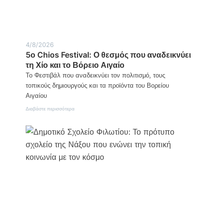
τιμής
4/8/2026
5ο Chios Festival: Ο θεσμός που αναδεικνύει
τη Χίο και το Βόρειο Αιγαίο
Το Φεστιβάλ που αναδεικνύει τον πολιτισμό, τους
τοπικούς δημιουργούς και τα προϊόντα του Βορείου
Αιγαίου
:
Διαβάστε περισσότερα
5ο
Chios
Festival:
Ο
θεσμός
που
αναδεικνύει
τη
Χίο
και
το
Βόρειο
Αιγαίο