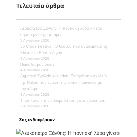
Τελευταία άρθρα
Λευκόπετρα Ξάνθης: Η ποντιακή λύρα γίνεται
σημείο μνήμης και τιμής
5 Αυγούστου 2026
5ο Chios Festival: Ο θεσμός που αναδεικνύει τη
Χίο και το Βόρειο Αιγαίο
4 Αυγούστου 2026
Ποιος θα μας σώσει;
4 Αυγούστου 2026
Δημοτικό Σχολείο Φιλωτίου: Το πρότυπο σχολείο
της Νάξου που ενώνει την τοπική κοινωνία με
τον κόσμο
3 Αυγούστου 2026
Τι να κάνετε την εβδομάδα αυτή στα χωριά μας
3 Αυγούστου 2026