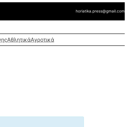
Αναζήτηση
horiatika.press@gmail.com
νης
Αθλητικά
Αγροτικά