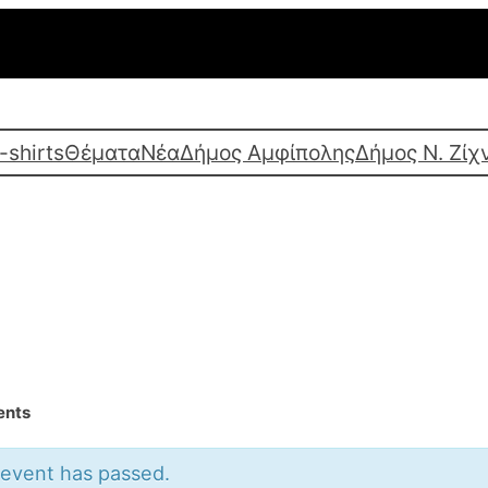
-shirts
Θέματα
Νέα
Δήμος Αμφίπολης
Δήμος Ν. Ζίχ
ents
 event has passed.