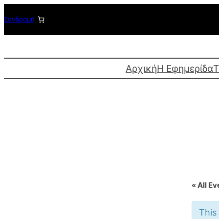
Μετάβαση
Συνδρομή
στο
περιεχόμενο
Αρχική
Η Εφημερίδα
T
« All Ev
This