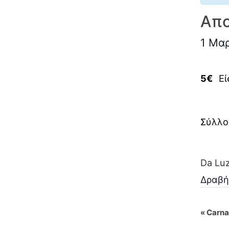
Απο
1 Μα
5€
Εί
Σύλλο
Da Lu
Δραβή
E
«
Carna