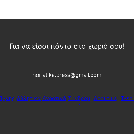
Για να είσαι πάντα στο χωριό σου!
horiatika.press@gmail.com
Ζίχνης
Αθλητικά
Αγροτικά
Συνδρομ
About us
T-shi
ή