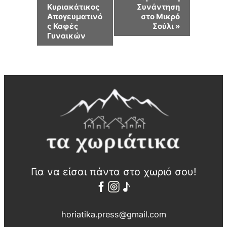
Κυριακάτικος
Συνάντηση
v
Απογευματινό
στο Μικρό
ς Καφές
Σούλι
»
e
Γυναικών
n
t
N
a
v
i
g
a
Για να είσαι πάντα στο χωριό σου!
t
i
horiatika.press@gmail.com
o