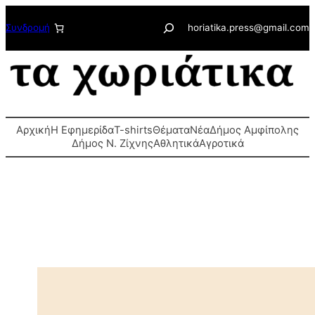
Μετάβαση
Αναζήτηση
Συνδρομή
horiatika.press@gmail.com
στο
περιεχόμενο
Αρχική
Η Εφημερίδα
T-shirts
Θέματα
Νέα
Δήμος Αμφίπολης
Δήμος Ν. Ζίχνης
Αθλητικά
Αγροτικά