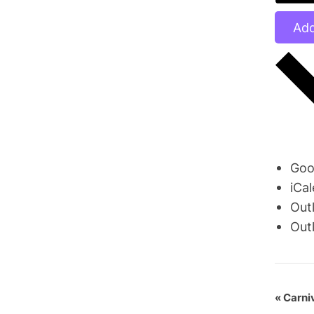
Add
Goo
iCa
Out
Out
E
«
Carniv