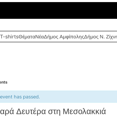
T-shirts
Θέματα
Νέα
Δήμος Αμφίπολης
Δήμος Ν. Ζίχν
ents
 event has passed.
αρά Δευτέρα στη Μεσολακκιά