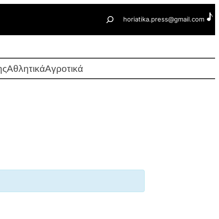
Αναζήτηση
horiatika.press@gmail.com
ης
Αθλητικά
Αγροτικά