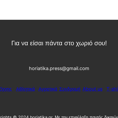
Για να είσαι πάντα στο χωριό σου!
horiatika.press@gmail.com
Ζίχνης
Αθλητικά
Αγροτικά
Συνδρομή
About us
T-shi
ights © 2024 horiatika.gr. Με την επιφύλαξη παντός δικαιώ