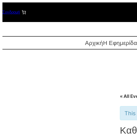
Μετάβαση
Συνδρομή
στο
περιεχόμενο
Αρχική
Η Εφημερίδα
« All Ev
This
Καθ