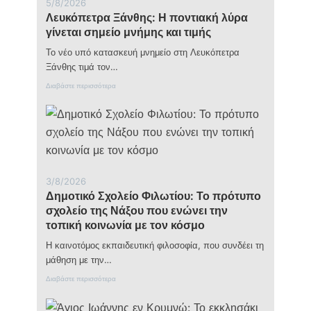
5/8/2026
φ
Λευκόπετρα Ξάνθης: Η ποντιακή λύρα
ω
σ
γίνεται σημείο μνήμης και τιμής
η
τ
Το νέο υπό κατασκευή μνημείο στη Λευκόπετρα
ο
Ξάνθης τιμά τον…
υ
Σ
:
Διαβάστε περισσότερα
ω
Λ
τ
ε
ή
υ
ρ
κ
ο
ό
ς
π
σ
ε
τ
τ
3/8/2026
ο
ρ
Δημοτικό Σχολείο Φιλωτίου: Το πρότυπο
ν
α
ι
Ξ
σχολείο της Νάξου που ενώνει την
ε
ά
τοπική κοινωνία με τον κόσμο
ρ
ν
ό
θ
Η καινοτόμος εκπαιδευτική φιλοσοφία, που συνδέει τη
β
η
μάθηση με την…
ρ
ς
ά
:
:
Διαβάστε περισσότερα
χ
Η
Δ
ο
π
η
τ
ο