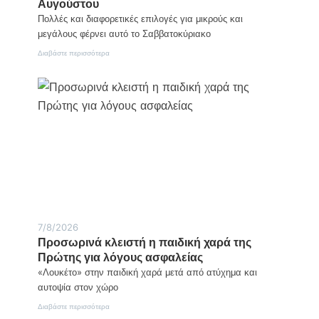
Αυγούστου
Πολλές και διαφορετικές επιλογές για μικρούς και
μεγάλους φέρνει αυτό το Σαββατοκύριακο
:
Διαβάστε περισσότερα
Τι
να
κάνετε
το
Σαββατοκύριακο
8-
9
Αυγούστου
7/8/2026
Προσωρινά κλειστή η παιδική χαρά της
Πρώτης για λόγους ασφαλείας
«Λουκέτο» στην παιδική χαρά μετά από ατύχημα και
αυτοψία στον χώρο
:
Διαβάστε περισσότερα
Προσωρινά