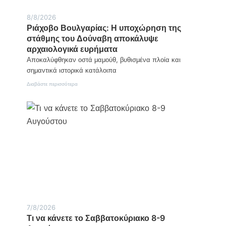
8/8/2026
Ριάχοβο Βουλγαρίας: Η υποχώρηση της
στάθμης του Δούναβη αποκάλυψε
αρχαιολογικά ευρήματα
Αποκαλύφθηκαν οστά μαμούθ, βυθισμένα πλοία και
σημαντικά ιστορικά κατάλοιπα
:
Διαβάστε περισσότερα
Ριάχοβο
Βουλγαρίας:
Η
υποχώρηση
της
στάθμης
του
Δούναβη
αποκάλυψε
αρχαιολογικά
ευρήματα
7/8/2026
Τι να κάνετε το Σαββατοκύριακο 8-9