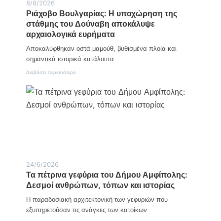
8/8/2026
σ
γ
Ριάχοβο Βουλγαρίας: Η υποχώρηση της
ή
κ
μ
στάθμης του Δούναβη αποκάλυψε
α
ε
ί
αρχαιολογικά ευρήματα
ρ
ν
α
ι
Αποκαλύφθηκαν οστά μαμούθ, βυθισμένα πλοία και
γ
α
σημαντικά ιστορικά κατάλοιπα
ι
γ
α
ι
:
Διαβάστε περισσότερα
τ
α
Ρ
ο
τ
ι
ν
η
ά
Σ
ν
χ
ύ
ο
ο
λ
λ
β
λ
ο
ο
ο
κ
Β
γ
λ
ο
ο
ή
υ
Γ
ρ
λ
24/6/2026
υ
ω
γ
ν
σ
Τα πέτρινα γεφύρια του Δήμου Αμφίπολης:
α
α
η
ρ
Δεσμοί ανθρώπων, τόπων και ιστορίας
ι
τ
ί
κ
ο
α
Η παραδοσιακή αρχιτεκτονική των γεφυριών που
ώ
υ
ς
εξυπηρετούσαν τις ανάγκες των κατοίκων
ν
έ
:
«
ρ