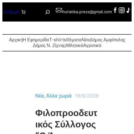
Μετάβαση
Αναζήτηση
Συνδρομή
horiatika.press@gmail.com
στο
περιεχόμενο
Αρχική
Η Εφημερίδα
T-shirts
Θέματα
Νέα
Δήμος Αμφίπολης
Δήμος Ν. Ζίχνης
Αθλητικά
Αγροτικά
Νέα
, 
Άλλα χωριά
19/6/2026
Φιλοπροοδευτ
ικός Σύλλογος