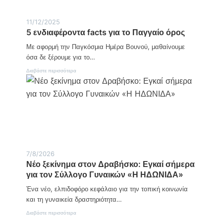
π
σ
τ
μ
υ
11/12/2025
α
ξ
5 ενδιαφέροντα facts για το Παγγαίο όρος
τ
η
ο
ς
Με αφορμή την Παγκόσμια Ημέρα Βουνού, μαθαίνουμε
υ
:
π
όσα δε ξέρουμε για το…
Η
ρ
δ
:
Διαβάστε περισσότερα
ω
ύ
5
τ
ν
ε
α
α
ν
θ
μ
δ
λ
η
ι
ή
τ
α
μ
ω
φ
α
ν
έ
τ
α
ρ
ο
γ
ο
ς
ρ
7/8/2026
ν
Ε
ο
Νέο ξεκίνημα στον Δραβήσκο: Εγκαί σήμερα
τ
Π
τ
για τον Σύλλογο Γυναικών «Η ΗΔΩΝΙΔΑ»
α
Σ
ι
f
Σ
κ
Ένα νέο, ελπιδοφόρο κεφάλαιο για την τοπική κοινωνία
a
ε
ώ
c
και τη γυναικεία δραστηριότητα…
ρ
ν
t
ρ
κ
:
Διαβάστε περισσότερα
s
ώ
ο
Ν
γ
ν