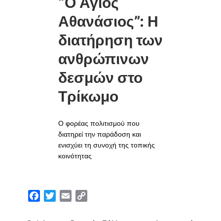
“Ο Άγιος
Αθανάσιος”: Η
διατήρηση των
ανθρώπινων
δεσμών στο
Τρίκωμο
Ο φορέας πολιτισμού που
διατηρεί την παράδοση και
ενισχύει τη συνοχή της τοπικής
κοινότητας
F
T
E
C
a
w
m
o
c
i
a
p