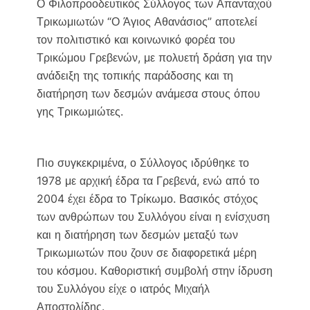
Ο Φιλοπροοδευτικός Σύλλογος των Απανταχού
e
t
i
y
Τρικωμιωτών “Ο Άγιος Αθανάσιος” αποτελεί
b
t
l
L
τον πολιτιστικό και κοινωνικό φορέα του
o
e
i
Τρικώμου Γρεβενών, με πολυετή δράση για την
o
r
n
ανάδειξη της τοπικής παράδοσης και τη
k
k
διατήρηση των δεσμών ανάμεσα στους όπου
γης Τρικωμιώτες.
Πιο συγκεκριμένα, ο Σύλλογος ιδρύθηκε το
1978 με αρχική έδρα τα Γρεβενά, ενώ από το
2004 έχει έδρα το Τρίκωμο. Βασικός στόχος
των ανθρώπων του Συλλόγου είναι η ενίσχυση
και η διατήρηση των δεσμών μεταξύ των
Τρικωμιωτών που ζουν σε διαφορετικά μέρη
του κόσμου. Καθοριστική συμβολή στην ίδρυση
του Συλλόγου είχε ο ιατρός Μιχαήλ
Αποστολίδης.