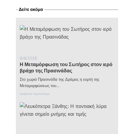
κλειστή
η
παιδική
χαρά
της
Πρώτης
για
λόγους
ασφαλείας
6/8/2026
Η Μεταμόρφωση του Σωτήρος στον ιερό
βράχο της Πρασινάδας
Στο χωριό Πρασινάδα της Δράμας η εορτή της
Μεταμορφώσεως του…
:
Διαβάστε περισσότερα
Η
Μ
ε
τ
α
μ
ό
ρ