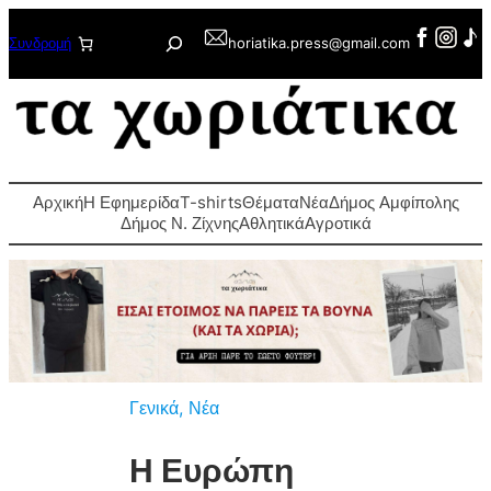
Μετάβαση
Αναζήτηση
Συνδρομή
horiatika.press@gmail.com
στο
περιεχόμενο
Αρχική
Η Εφημερίδα
T-shirts
Θέματα
Νέα
Δήμος Αμφίπολης
Δήμος Ν. Ζίχνης
Αθλητικά
Αγροτικά
Γενικά
, 
Νέα
Η Ευρώπη