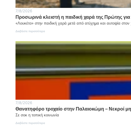
7/8/2026
Προσωρινά κλειστή η παιδική χαρά της Πρώτης για
«Λουκέτο» στην παιδική χαρά μετά από ατύχημα και αυτοψία στον
:
Διαβάστε περισσότερα
Προσωρινά
κλειστή
η
παιδική
χαρά
της
Πρώτης
για
λόγους
ασφαλείας
7/8/2026
Θανατηφόρο τροχαίο στην Παλαιοκώμη – Νεκροί μητ
Σε σοκ η τοπική κοινωνία
:
Διαβάστε περισσότερα
Θανατηφόρο