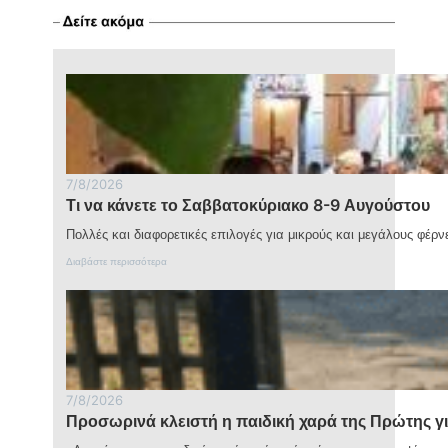
τροχαίο
στην
Παλαιοκώμη
–
Νεκροί
μητέρα
και
γιος
7/8/2026
Τι να κάνετε το Σαββατοκύριακο 8-9 Αυγούστου
Πολλές και διαφορετικές επιλογές για μικρούς και μεγάλους φέρν
:
Διαβάστε περισσότερα
Τ
ι
ν
α
κ
ά
ν
ε
7/8/2026
τ
Προσωρινά κλειστή η παιδική χαρά της Πρώτης γ
ε
τ