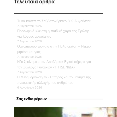
Τελευταία άρθρα
Τι να κάνετε το Σαββατοκύριακο 8-9 Αυγούστου
7 Αυγούστου 2026
Προσωρινά κλειστή η παιδική χαρά της Πρώτης
για λόγους ασφαλείας
7 Αυγούστου 2026
Θανατηφόρο τροχαίο στην Παλαιοκώμη – Νεκροί
μητέρα και γιος
7 Αυγούστου 2026
Νέο ξεκίνημα στον Δραβήσκο: Εγκαί σήμερα για
τον Σύλλογο Γυναικών «Η ΗΔΩΝΙΔΑ»
7 Αυγούστου 2026
Η Μεταμόρφωση του Σωτήρος και το μήνυμα της
πνευματικής αλλαγής του ανθρώπου
6 Αυγούστου 2026