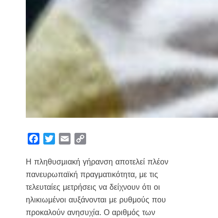
F
T
E
C
a
w
m
o
Η πληθυσμιακή γήρανση αποτελεί πλέον
c
i
a
p
e
t
i
y
πανευρωπαϊκή πραγματικότητα, με τις
b
t
l
L
τελευταίες μετρήσεις να δείχνουν ότι οι
o
e
i
ηλικιωμένοι αυξάνονται με ρυθμούς που
o
r
n
προκαλούν ανησυχία. Ο αριθμός των