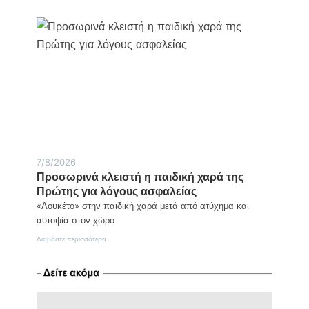
Τι
να
κάνετε
το
Σαββατοκύριακο
8-
9
Αυγούστου
7/8/2026
Προσωρινά κλειστή η παιδική χαρά της
Πρώτης για λόγους ασφαλείας
«Λουκέτο» στην παιδική χαρά μετά από ατύχημα και
αυτοψία στον χώρο
:
Διαβάστε περισσότερα
Προσωρινά
κλειστή
η
παιδική
χαρά
της