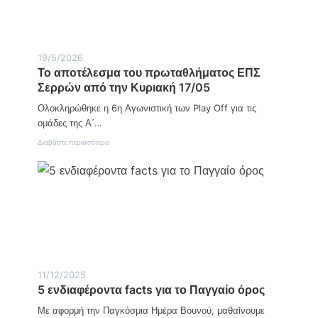
σ
ο
μ
ς
ι
α
Η
19/5/2026
μ
Το αποτέλεσμα του πρωταθλήματος ΕΠΣ
έ
Σερρών από την Κυριακή 17/05
ρ
α
Ολοκληρώθηκε η 6η Αγωνιστική των Play Off για τις
Α
γ
ομάδες της Α΄…
ρ
:
Διαβάστε περισσότερα
ο
Τ
τ
ο
ι
α
κ
π
ή
ο
ς
τ
Α
έ
ν
λ
ά
ε
π
σ
τ
μ
υ
11/12/2025
α
ξ
5 ενδιαφέροντα facts για το Παγγαίο όρος
τ
η
ο
ς
Με αφορμή την Παγκόσμια Ημέρα Βουνού, μαθαίνουμε
υ
: