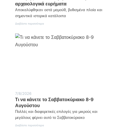
αρχαιολογικά ευρήματα
Αποκαλύφθηκαν οστά μαμούθ, βυθισμένα πλοία και
σημαντικά ιστορικά κατάλοιπα
:
Διαβάστε περισσότερα
Ριάχοβο
Βουλγαρίας:
Η
υποχώρηση
της
στάθμης
του
Δούναβη
αποκάλυψε
αρχαιολογικά
ευρήματα
7/8/2026
Τι να κάνετε το Σαββατοκύριακο 8-9
Αυγούστου
Πολλές και διαφορετικές επιλογές για μικρούς και
μεγάλους φέρνει αυτό το Σαββατοκύριακο
:
Διαβάστε περισσότερα