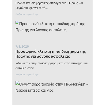
α
Πολλές και διαφορετικές επιλογές για μικρούς και
ρ
μεγάλους φέρνει αυτό…
ί
α
:
Διαβάστε περισσότερα
ς
Τ
:
ι
Η
ν
υ
α
π
κ
ο
ά
χ
ν
ώ
ε
7/8/2026
ρ
τ
Προσωρινά κλειστή η παιδική χαρά της
η
ε
σ
τ
Πρώτης για λόγους ασφαλείας
η
ο
τ
Σ
«Λουκέτο» στην παιδική χαρά μετά από ατύχημα και
η
α
αυτοψία στον…
ς
β
σ
β
:
Διαβάστε περισσότερα
τ
α
Π
ά
τ
ρ
θ
ο
ο
μ
κ
σ
η
ύ
ω
ς
ρ
ρ
τ
ι
ι
ο
α
ν