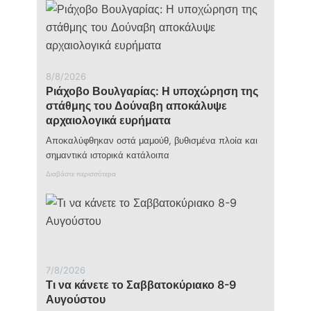
Πρώτης
για
λόγους
ασφαλείας
8/8/2026
Ριάχοβο Βουλγαρίας: Η υποχώρηση της
στάθμης του Δούναβη αποκάλυψε
αρχαιολογικά ευρήματα
Αποκαλύφθηκαν οστά μαμούθ, βυθισμένα πλοία και
σημαντικά ιστορικά κατάλοιπα
:
Διαβάστε περισσότερα
Ρ
ι
ά
χ
ο
β
ο
Β
7/8/2026
ο
Τι να κάνετε το Σαββατοκύριακο 8-9
υ
λ
Αυγούστου
γ