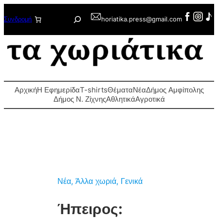
Μετάβαση
Αναζήτηση
Συνδρομή
horiatika.press@gmail.com
στο
περιεχόμενο
Αρχική
Η Εφημερίδα
T-shirts
Θέματα
Νέα
Δήμος Αμφίπολης
Δήμος Ν. Ζίχνης
Αθλητικά
Αγροτικά
Νέα
, 
Άλλα χωριά
, 
Γενικά
Ήπειρος: