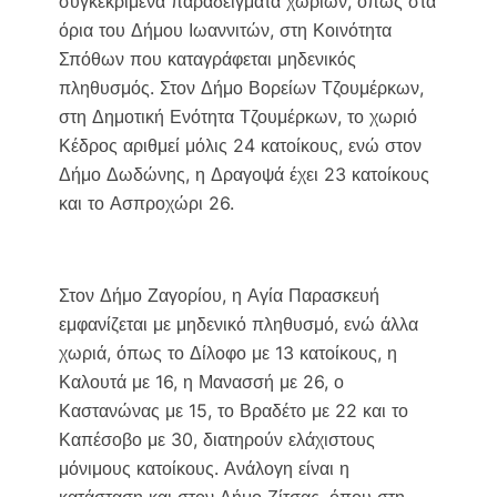
συγκεκριμένα παραδείγματα χωριών, όπως στα
όρια του Δήμου Ιωαννιτών, στη Κοινότητα
Σπόθων που καταγράφεται μηδενικός
πληθυσμός. Στον Δήμο Βορείων Τζουμέρκων,
στη Δημοτική Ενότητα Τζουμέρκων, το χωριό
Κέδρος αριθμεί μόλις 24 κατοίκους, ενώ στον
Δήμο Δωδώνης, η Δραγοψά έχει 23 κατοίκους
και το Ασπροχώρι 26.
Στον Δήμο Ζαγορίου, η Αγία Παρασκευή
εμφανίζεται με μηδενικό πληθυσμό, ενώ άλλα
χωριά, όπως το Δίλοφο με 13 κατοίκους, η
Καλουτά με 16, η Μανασσή με 26, ο
Καστανώνας με 15, το Βραδέτο με 22 και το
Καπέσοβο με 30, διατηρούν ελάχιστους
μόνιμους κατοίκους. Ανάλογη είναι η
κατάσταση και στον Δήμο Ζίτσας, όπου στη