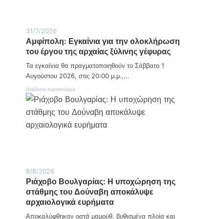
ν
γ
Κ
ν
η
γ
υ
μ
α
ρ
α
ί
ι
31/7/2026
σ
ο
α
Αμφίπολη: Εγκαίνια για την ολοκλήρωση
τ
ό
κ
ο
ρ
του έργου της αρχαίας ξύλινης γέφυρας
ή
ν
ο
1
Δ
Τα εγκαίνια θα πραγματοποιηθούν το Σάββατο 1
ς
7
ρ
/
Αυγούστου 2026, στις 20:00 μ.μ.,…
α
0
β
:
Διαβάστε περισσότερα
5
ή
Α
σ
μ
κ
φ
ο
ί
:
π
Ε
ο
γ
λ
κ
η
α
:
ί
Ε
8/8/2026
σ
γ
Ριάχοβο Βουλγαρίας: Η υποχώρηση της
ή
κ
μ
στάθμης του Δούναβη αποκάλυψε
α
ε
ί
αρχαιολογικά ευρήματα
ρ
ν
α
ι
Αποκαλύφθηκαν οστά μαμούθ, βυθισμένα πλοία και