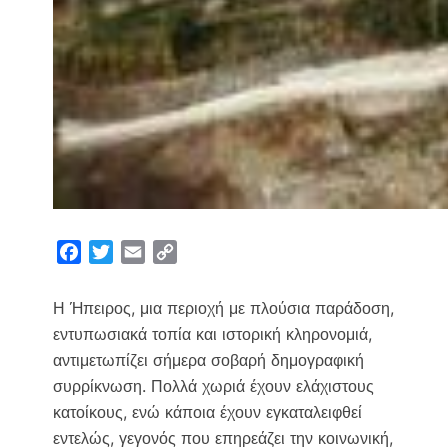
F
T
E
C
a
w
m
o
c
i
a
p
Η Ήπειρος, μια περιοχή με πλούσια παράδοση,
e
t
i
y
εντυπωσιακά τοπία και ιστορική κληρονομιά,
b
t
l
L
αντιμετωπίζει σήμερα σοβαρή δημογραφική
o
e
i
συρρίκνωση. Πολλά χωριά έχουν ελάχιστους
o
r
n
κατοίκους, ενώ κάποια έχουν εγκαταλειφθεί
k
k
εντελώς, γεγονός που επηρεάζει την κοινωνική,