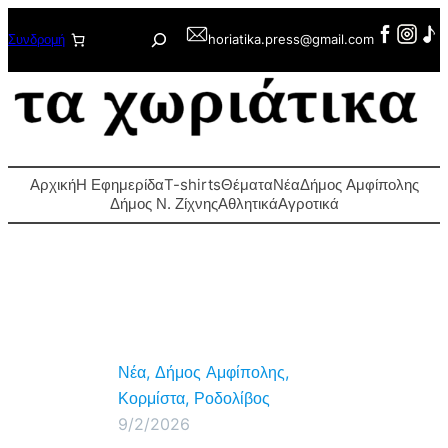
Μετάβαση
Αναζήτηση
Συνδρομή
horiatika.press@gmail.com
στο
περιεχόμενο
Αρχική
Η Εφημερίδα
T-shirts
Θέματα
Νέα
Δήμος Αμφίπολης
Δήμος Ν. Ζίχνης
Αθλητικά
Αγροτικά
Νέα
, 
Δήμος Αμφίπολης
, 
Κορμίστα
, 
Ροδολίβος
9/2/2026