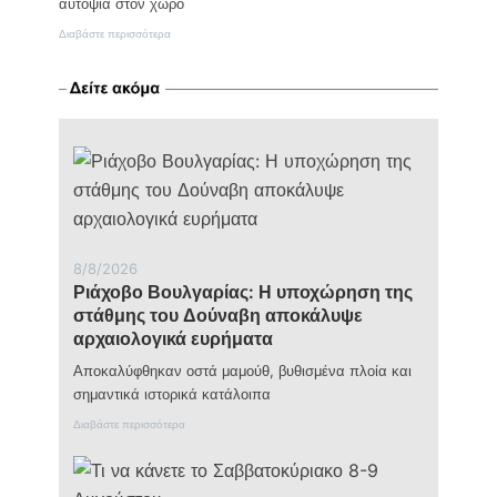
αυτοψία στον χώρο
:
Διαβάστε περισσότερα
Προσωρινά
κλειστή
η
παιδική
χαρά
της
Πρώτης
για
λόγους
ασφαλείας
8/8/2026
Ριάχοβο Βουλγαρίας: Η υποχώρηση της
στάθμης του Δούναβη αποκάλυψε
αρχαιολογικά ευρήματα
Αποκαλύφθηκαν οστά μαμούθ, βυθισμένα πλοία και
σημαντικά ιστορικά κατάλοιπα
:
Διαβάστε περισσότερα
Ρ
ι
ά
χ