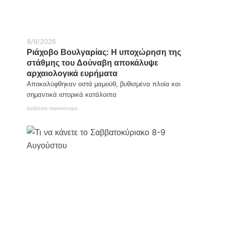
8/8/2026
Ριάχοβο Βουλγαρίας: Η υποχώρηση της
στάθμης του Δούναβη αποκάλυψε
αρχαιολογικά ευρήματα
Αποκαλύφθηκαν οστά μαμούθ, βυθισμένα πλοία και
σημαντικά ιστορικά κατάλοιπα
:
Διαβάστε περισσότερα
Ριάχοβο
Βουλγαρίας:
Η
υποχώρηση
της
στάθμης
του
Δούναβη
αποκάλυψε
αρχαιολογικά
ευρήματα