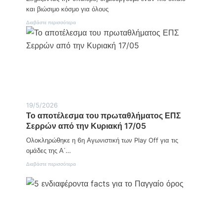
έ
και βιώσιμο κόσμο για όλους
ρ
:
Διαβάστε περισσότερα
α
Π
κ
α
α
γ
ι
κ
γ
ό
ι
σ
ο
μ
ς
ι
α
Η
19/5/2026
μ
Το αποτέλεσμα του πρωταθλήματος ΕΠΣ
έ
Σερρών από την Κυριακή 17/05
ρ
α
Ολοκληρώθηκε η 6η Αγωνιστική των Play Off για τις
Α
γ
ομάδες της Α΄…
ρ
:
Διαβάστε περισσότερα
ο
Τ
τ
ο
ι
α
κ
π
ή
ο
ς
τ
Α
έ
ν