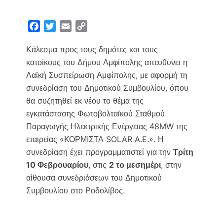
F
T
E
C
a
w
m
o
Κάλεσμα προς τους δημότες και τους
c
i
a
p
e
t
i
y
κατοίκους του Δήμου Αμφίπολης απευθύνει η
b
t
l
L
Λαϊκή Συσπείρωση Αμφίπολης, με αφορμή τη
o
e
i
συνεδρίαση του Δημοτικού Συμβουλίου, όπου
o
r
n
θα συζητηθεί εκ νέου το θέμα της
k
k
εγκατάστασης Φωτοβολταϊκού Σταθμού
Παραγωγής Ηλεκτρικής Ενέργειας 48MW της
εταιρείας «ΚΟΡΜΙΣΤΑ SOLAR A.E.». Η
συνεδρίαση έχει προγραμματιστεί για την
Τρίτη
10 Φεβρουαρίου
, στις
2 το μεσημέρι
, στην
αίθουσα συνεδριάσεων του Δημοτικού
Συμβουλίου στο Ροδολίβος.