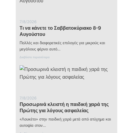
ο
β
ο
Β
7/8/2026
ο
Τι να κάνετε το Σαββατοκύριακο 8-9
υ
λ
Αυγούστου
γ
α
Πολλές και διαφορετικές επιλογές για μικρούς και
ρ
μεγάλους φέρνει αυτό…
ί
α
:
Διαβάστε περισσότερα
ς
Τ
:
ι
Η
ν
υ
α
π
κ
ο
ά
χ
ν
ώ
ε
7/8/2026
ρ
τ
Προσωρινά κλειστή η παιδική χαρά της
η
ε
σ
τ
Πρώτης για λόγους ασφαλείας
η
ο
τ
Σ
«Λουκέτο» στην παιδική χαρά μετά από ατύχημα και
η
α
αυτοψία στον…
ς
β
σ
β