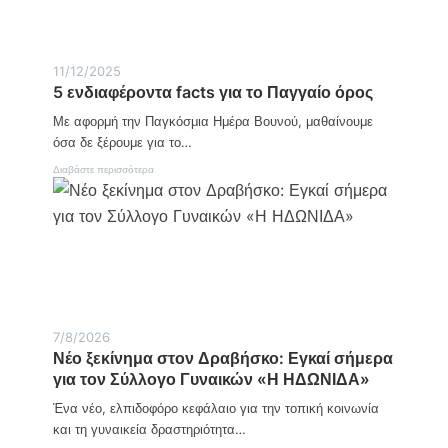
λ
ά
ε
π
σ
τ
μ
υ
11/12/2025
α
ξ
5 ενδιαφέροντα facts για το Παγγαίο όρος
τ
η
ο
ς
Με αφορμή την Παγκόσμια Ημέρα Βουνού, μαθαίνουμε
υ
:
π
όσα δε ξέρουμε για το…
Η
ρ
δ
:
Διαβάστε περισσότερα
ω
ύ
5
τ
ν
ε
α
α
ν
θ
μ
δ
λ
η
ι
ή
τ
α
μ
ω
φ
α
ν
έ
τ
α
ρ
ο
γ
ο
ς
ρ
7/8/2026
ν
Ε
ο
Νέο ξεκίνημα στον Δραβήσκο: Εγκαί σήμερα
τ
Π
τ
για τον Σύλλογο Γυναικών «Η ΗΔΩΝΙΔΑ»
α
Σ
ι
f
Σ
κ
Ένα νέο, ελπιδοφόρο κεφάλαιο για την τοπική κοινωνία
a
ε
ώ
c
και τη γυναικεία δραστηριότητα…
ρ
ν
t
ρ
κ