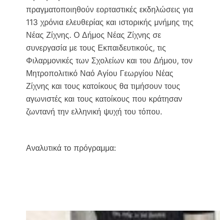
e
t
i
y
πραγματοποιηθούν εορταστικές εκδηλώσεις για
b
t
l
L
113 χρόνια ελευθερίας και ιστορικής μνήμης της
o
e
i
Νέας Ζίχνης. Ο Δήμος Νέας Ζίχνης σε
o
r
n
συνεργασία με τους Εκπαιδευτικούς, τις
k
k
Φιλαρμονικές των Σχολείων και του Δήμου, τον
Μητροπολιτικό Ναό Αγίου Γεωργίου Νέας
Ζίχνης και τους κατοίκους θα τιμήσουν τους
αγωνιστές και τους κατοίκους που κράτησαν
ζωντανή την ελληνική ψυχή του τόπου.
Αναλυτικά το πρόγραμμα: