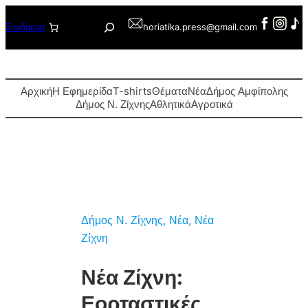
Μετάβαση
Αναζήτηση
Συνδρομή
horiatika.press@gmail.com
στο
περιεχόμενο
Αρχική
Η Εφημερίδα
T-shirts
Θέματα
Νέα
Δήμος Αμφίπολης
Δήμος Ν. Ζίχνης
Αθλητικά
Αγροτικά
Δήμος Ν. Ζίχνης
, 
Νέα
, 
Νέα
Ζίχνη
Νέα Ζίχνη:
Εορταστικές