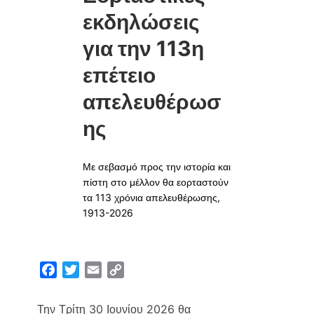
εκδηλώσεις
για την 113η
επέτειο
απελευθέρωσ
ης
Με σεβασμό προς την ιστορία και
πίστη στο μέλλον θα εορταστούν
τα 113 χρόνια απελευθέρωσης,
1913-2026
F
T
E
C
a
w
m
o
c
i
a
p
Την Τρίτη 30 Ιουνίου 2026 θα