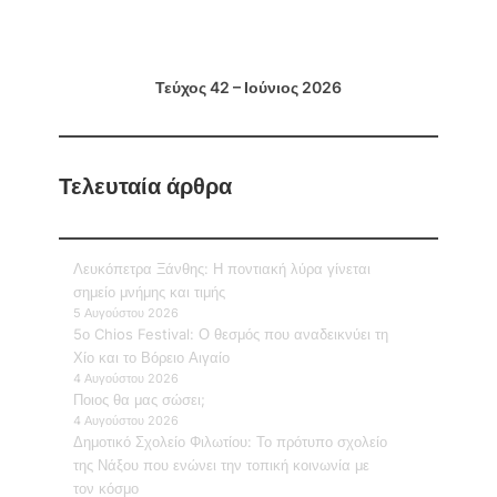
Τεύχος 42 – Ιούνιος 2026
Τελευταία άρθρα
Λευκόπετρα Ξάνθης: Η ποντιακή λύρα γίνεται
σημείο μνήμης και τιμής
5 Αυγούστου 2026
5ο Chios Festival: Ο θεσμός που αναδεικνύει τη
Χίο και το Βόρειο Αιγαίο
4 Αυγούστου 2026
Ποιος θα μας σώσει;
4 Αυγούστου 2026
Δημοτικό Σχολείο Φιλωτίου: Το πρότυπο σχολείο
της Νάξου που ενώνει την τοπική κοινωνία με
τον κόσμο