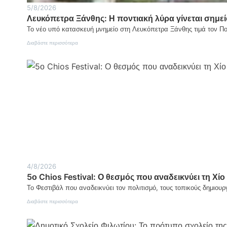
5/8/2026
Λευκόπετρα Ξάνθης: Η ποντιακή λύρα γίνεται σημεί
Το νέο υπό κατασκευή μνημείο στη Λευκόπετρα Ξάνθης τιμά τον Π
:
Διαβάστε περισσότερα
Λευκόπετρα
Ξάνθης:
Η
ποντιακή
λύρα
γίνεται
σημείο
μνήμης
και
τιμής
4/8/2026
5ο Chios Festival: Ο θεσμός που αναδεικνύει τη Χίο 
Το Φεστιβάλ που αναδεικνύει τον πολιτισμό, τους τοπικούς δημιουρ
:
Διαβάστε περισσότερα
5ο
Chios
Festival: