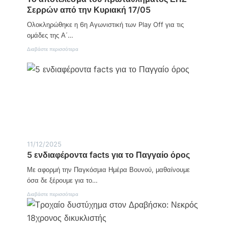
έ
ι
Σερρών από την Κυριακή 17/05
ρ
κ
α
α
Ολοκληρώθηκε η 6η Αγωνιστική των Play Off για τις
Α
”
γ
ομάδες της Α΄…
ρ
:
Διαβάστε περισσότερα
ο
Τ
τ
ο
ι
α
κ
π
ή
ο
ς
τ
Α
έ
ν
λ
ά
ε
π
σ
τ
μ
υ
11/12/2025
α
ξ
5 ενδιαφέροντα facts για το Παγγαίο όρος
τ
η
ο
ς
Με αφορμή την Παγκόσμια Ημέρα Βουνού, μαθαίνουμε
υ
:
π
όσα δε ξέρουμε για το…
Η
ρ
δ
:
Διαβάστε περισσότερα
ω
ύ
5
τ
ν
ε
α
α
ν
θ
μ
δ
λ