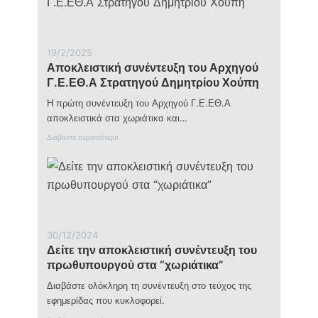
ώ
ο
ρ
φ
α
ό
δ
ρ
ε
19/2/2025
η
ν
Αποκλειστική συνέντευξη του Αρχηγού
σ
μ
ε
Γ.Ε.ΕΘ.Α Στρατηγού Δημητρίου Χούπη
π
τ
ο
ο
Η πρώτη συνέντευξη του Αρχηγού Γ.Ε.ΕΘ.Α
ρ
ν
ε
αποκλειστικά στα χωριάτικα και…
έ
ί
ο
:
Διαβάστε περισσότερα
ν
τ
Α
α
ε
π
ε
ύ
ο
π
χ
κ
ι
ο
λ
β
ς
ε
ι
ι
ώ
σ
σ
30/12/2024
τ
ε
Δείτε την αποκλειστική συνέντευξη του
ι
ι
κ
πρωθυπουργού στα “χωριάτικα”
χ
ή
ω
σ
Διαβάστε ολόκληρη τη συνέντευξη στο τεύχος της
ρ
υ
ί
εφημερίδας που κυκλοφορεί.
ν
ς
έ