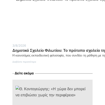
Ο
θεσμός
που
αναδεικνύει
τη
Χίο
και
το
Βόρειο
Αιγαίο
3/8/2026
Δημοτικό Σχολείο Φιλωτίου: Το πρότυπο σχολείο τη
Η καινοτόμος εκπαιδευτική φιλοσοφία, που συνδέει τη μάθηση με τ
:
Διαβάστε περισσότερα
Δημοτικό
Σχολείο
Φιλωτίου:
Το
πρότυπο
σχολείο
της
Νάξου
που
ενώνει
την