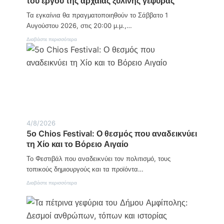
του έργου της αρχαίας ξύλινης γέφυρας
μ
ο
1
α
Τα εγκαίνια θα πραγματοποιηθούν το Σάββατο 1
ς
7
σ
/
Αυγούστου 2026, στις 20:00 μ.μ.,…
τ
0
ο
:
Διαβάστε περισσότερα
5
ν
Α
Δ
μ
ρ
φ
α
ί
β
π
ή
ο
σ
λ
κ
η
ο
:
:
Ε
4/8/2026
Ν
γ
5ο Chios Festival: Ο θεσμός που αναδεικνύει
ε
κ
κ
τη Χίο και το Βόρειο Αιγαίο
α
ρ
ί
Το Φεστιβάλ που αναδεικνύει τον πολιτισμό, τους
ό
ν
ς
ι
τοπικούς δημιουργούς και τα προϊόντα…
1
α
8
:
Διαβάστε περισσότερα
γ
χ
5
ι
ρ
ο
α
ο
C
τ
ν
h
η
ο
i
ν