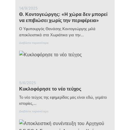
τοπική
κοινωνία
14/9/2025
με
Θ. Κοντογεώργης: «Η χώρα δεν μπορεί
τον
να επιβιώσει χωρίς την περιφέρεια»
κόσμο
Ο Υφυπουργός Θανάσης Κοντογεώργης μιλά
αποκλειστικά στα Χωριάτικα για την…
:
Διαβάστε περισσότερα
Θ
.
Κ
ο
ν
τ
ο
γ
5/6/2025
ε
Κυκλοφόρησε το νέο τεύχος
ώ
ρ
Το νέο τεύχος της εφημερίδας μας είναι εδώ, γεμάτο
γ
η
ιστορίες,…
ς
:
Διαβάστε περισσότερα
:
Κ
«
υ
Η
κ
χ
λ