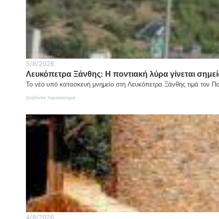
5/8/2026
Λευκόπετρα Ξάνθης: Η ποντιακή λύρα γίνεται σημεί
Το νέο υπό κατασκευή μνημείο στη Λευκόπετρα Ξάνθης τιμά τον Π
:
Διαβάστε περισσότερα
Λευκόπετρα
Ξάνθης:
Η
ποντιακή
λύρα
γίνεται
σημείο
μνήμης
και
τιμής
4/8/2026