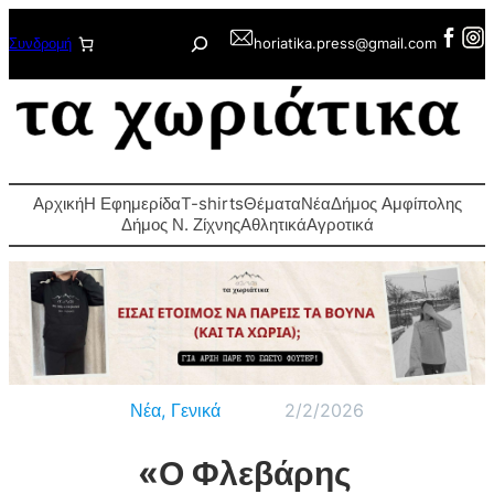
Μετάβαση
Αναζήτηση
Συνδρομή
horiatika.press@gmail.com
στο
περιεχόμενο
Αρχική
Η Εφημερίδα
T-shirts
Θέματα
Νέα
Δήμος Αμφίπολης
Δήμος Ν. Ζίχνης
Αθλητικά
Αγροτικά
Νέα
, 
Γενικά
2/2/2026
«Ο Φλεβάρης