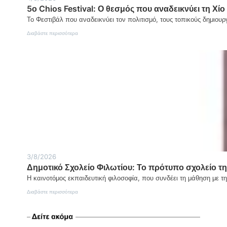
5ο Chios Festival: Ο θεσμός που αναδεικνύει τη Χίο 
Το Φεστιβάλ που αναδεικνύει τον πολιτισμό, τους τοπικούς δημιουρ
:
Διαβάστε περισσότερα
5ο
Chios
Festival:
Ο
θεσμός
που
αναδεικνύει
τη
Χίο
και
το
Βόρειο
Αιγαίο
3/8/2026
Δημοτικό Σχολείο Φιλωτίου: Το πρότυπο σχολείο τη
Η καινοτόμος εκπαιδευτική φιλοσοφία, που συνδέει τη μάθηση με τ
:
Διαβάστε περισσότερα
Δημοτικό
Σχολείο
Φιλωτίου:
Το