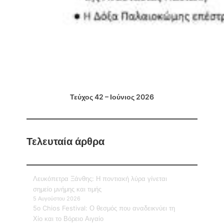
Τεύχος 42 – Ιούνιος 2026
Τελευταία άρθρα
Λευκόπετρα Ξάνθης: Η ποντιακή λύρα γίνεται
σημείο μνήμης και τιμής
5 Αυγούστου 2026
5ο Chios Festival: Ο θεσμός που αναδεικνύει τη
Χίο και το Βόρειο Αιγαίο