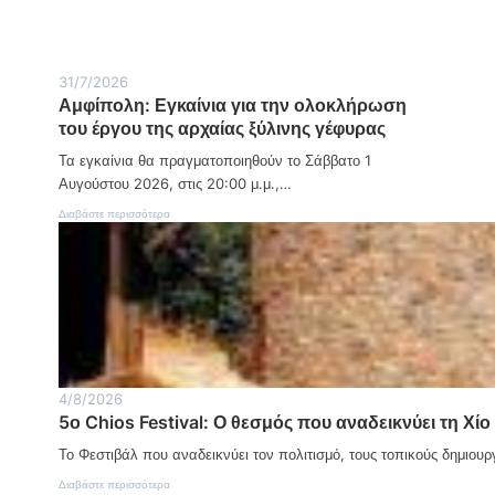
ν
ω
δ
γ
Κ
ν
υ
γ
υ
σ
α
ρ
τ
ί
ι
31/7/2026
ύ
ο
α
Αμφίπολη: Εγκαίνια για την ολοκλήρωση
χ
ό
κ
η
ρ
του έργου της αρχαίας ξύλινης γέφυρας
ή
μ
ο
1
α
Τα εγκαίνια θα πραγματοποιηθούν το Σάββατο 1
ς
7
σ
/
Αυγούστου 2026, στις 20:00 μ.μ.,…
τ
0
ο
:
Διαβάστε περισσότερα
5
ν
Α
Δ
μ
ρ
φ
α
ί
β
π
ή
ο
σ
λ
κ
η
ο
:
:
Ε
4/8/2026
Ν
γ
5ο Chios Festival: Ο θεσμός που αναδεικνύει τη Χίο 
ε
κ
κ
α
Το Φεστιβάλ που αναδεικνύει τον πολιτισμό, τους τοπικούς δημιου
ρ
ί
ό
ν
:
Διαβάστε περισσότερα
ς
ι