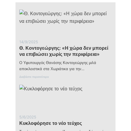
πρότυπο
σχολείο
της
Νάξου
που
ενώνει
την
τοπική
κοινωνία
14/9/2025
με
Θ. Κοντογεώργης: «Η χώρα δεν μπορεί
τον
να επιβιώσει χωρίς την περιφέρεια»
κόσμο
Ο Υφυπουργός Θανάσης Κοντογεώργης μιλά
αποκλειστικά στα Χωριάτικα για την…
:
Διαβάστε περισσότερα
Θ
.
Κ
ο
ν
τ
ο
γ
5/6/2025
ε
Κυκλοφόρησε το νέο τεύχος
ώ
ρ