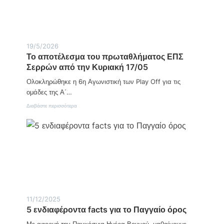
ό
“
σ
χ
μ
ω
ι
ρ
α
ι
Η
ά
19/5/2026
μ
τ
Το αποτέλεσμα του πρωταθλήματος ΕΠΣ
έ
ι
Σερρών από την Κυριακή 17/05
ρ
κ
α
α
Ολοκληρώθηκε η 6η Αγωνιστική των Play Off για τις
Α
”
γ
ομάδες της Α΄…
ρ
:
Διαβάστε περισσότερα
ο
Τ
τ
ο
ι
α
κ
π
ή
ο
ς
τ
Α
έ
ν
λ
ά
ε
π
σ
τ
μ
υ
11/12/2025
α
ξ
5 ενδιαφέροντα facts για το Παγγαίο όρος
τ
η
ο
ς