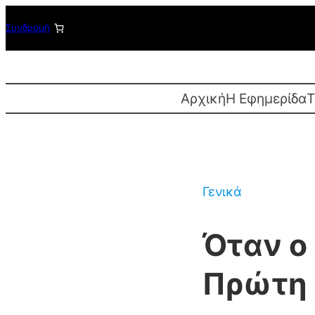
Μετάβαση
Συνδρομή
στο
περιεχόμενο
Αρχική
Η Εφημερίδα
T
Γενικά
Όταν ο
Πρώτη