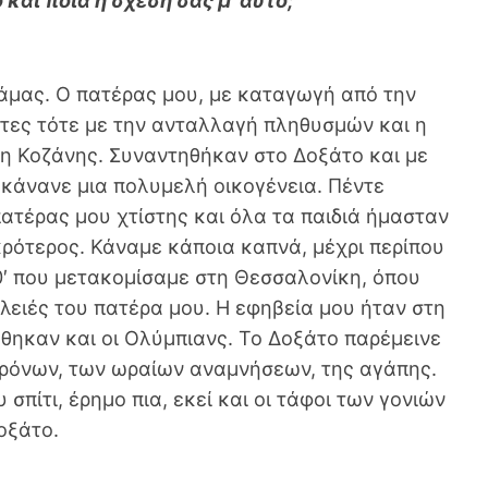
 και ποια η σχέση σας μ’ αυτό;
άμας. Ο πατέρας μου, με καταγωγή από την
τες τότε με την ανταλλαγή πληθυσμών και η
γη Κοζάνης. Συναντηθήκαν στο Δοξάτο και με
 κάνανε μια πολυμελή οικογένεια. Πέντε
πατέρας μου χτίστης και όλα τα παιδιά ήμασταν
κρότερος. Κάναμε κάποια καπνά, μέχρι περίπου
0′ που μετακομίσαμε στη Θεσσαλονίκη, όπου
υλειές του πατέρα μου. Η εφηβεία μου ήταν στη
θηκαν και οι Ολύμπιανς. Το Δοξάτο παρέμεινε
χρόνων, των ωραίων αναμνήσεων, της αγάπης.
 σπίτι, έρημο πια, εκεί και οι τάφοι των γονιών
οξάτο.