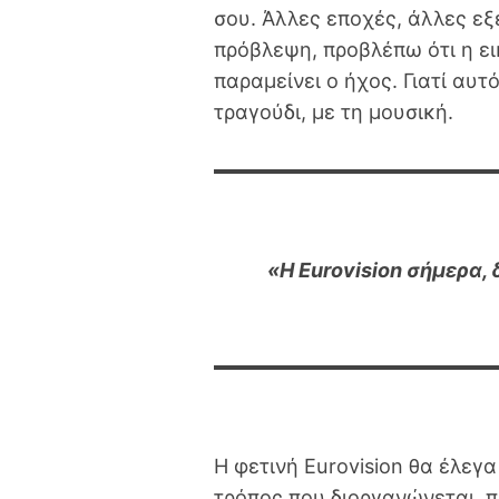
σου. Άλλες εποχές, άλλες εξ
πρόβλεψη, προβλέπω ότι η ε
παραμείνει ο ήχος. Γιατί αυτ
τραγούδι, με τη μουσική.
«Η Eurovision σήμερα, 
Η φετινή Eurovision θα έλεγ
τρόπος που διοργανώνεται, π