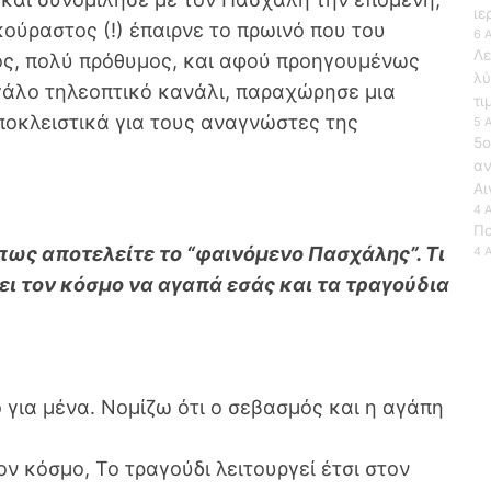
ιε
ούραστος (!) έπαιρνε το πρωινό που του
6 
Λε
ος, πολύ πρόθυμος, και αφού προηγουμένως
λύ
εγάλο τηλεοπτικό κανάλι, παραχώρησε μια
τι
οκλειστικά για τους αναγνώστες της
5 
5ο
αν
Αι
4 
Πο
πως αποτελείτε το “φαινόμενο Πασχάλης”. Τι
4 
νει τον κόσμο να αγαπά εσάς και τα τραγούδια
 για μένα. Νομίζω ότι ο σεβασμός και η αγάπη
ν κόσμο, Το τραγούδι λειτουργεί έτσι στον