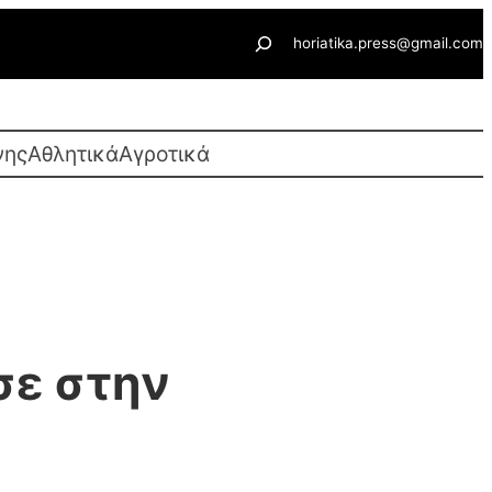
Αναζήτηση
horiatika.press@gmail.com
νης
Αθλητικά
Αγροτικά
σε στην