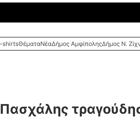
-shirts
Θέματα
Νέα
Δήμος Αμφίπολης
Δήμος Ν. Ζίχ
 Πασχάλης τραγούδη