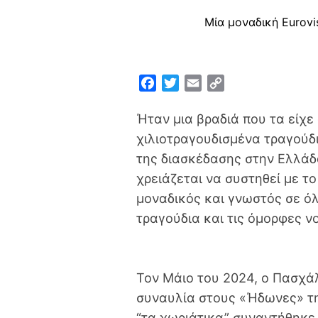
Μία μοναδική Eurov
F
T
E
C
a
w
m
o
c
i
a
p
Ήταν μια βραδιά που τα είχε
e
t
i
y
χιλιοτραγουδισμένα τραγούδι
b
t
l
L
της διασκέδασης στην Ελλάδ
o
e
i
χρειάζεται να συστηθεί με το
o
r
n
μοναδικός και γνωστός σε όλ
k
k
τραγούδια και τις όμορφες ν
Τον Μάιο του 2024, ο Πασχά
συναυλία στους «Ήδωνες» τη
“τα χωριάτικα” συναντήθηκε