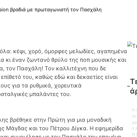
ision βραδιά με πρωταγωνιστή τον Πασχάλη
 όλα: κέφι, χορό, όμορφες μελωδίες, αγαπημένα
α κι έναν ζωντανό θρύλο της ποπ μουσικής και
α, τον Πασχάλη! Τον καλλιτέχνη που δε
 επίθετό του, καθώς εδώ και δεκαετίες είναι
Τ
ους για τα ρυθμικά, χορευτικά
ά
οσταλγικές μπαλάντες του.
Η 
το
λης βρέθηκε στην Πρώτη για μια μοναδική
αλ
ς Μάγδας και του Πέτρου Δίγκα. Η εφημερίδα
6 
Η 
 και συνομίλησε με τον Πασχάλη την επομένη,