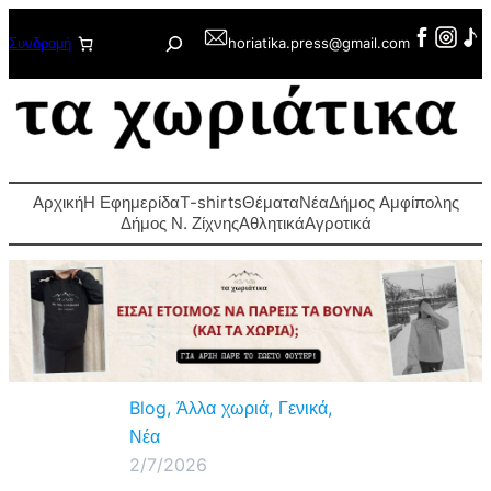
Μετάβαση
Αναζήτηση
Συνδρομή
horiatika.press@gmail.com
στο
περιεχόμενο
Αρχική
Η Εφημερίδα
T-shirts
Θέματα
Νέα
Δήμος Αμφίπολης
Δήμος Ν. Ζίχνης
Αθλητικά
Αγροτικά
Blog
, 
Άλλα χωριά
, 
Γενικά
, 
Νέα
2/7/2026