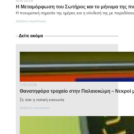
6/8/2026
Η Μεταμόρφωση του Σωτήρος και το μήνυμα της π
Η πνευματική σημασία της ημέρας και η σύνδεσή της με παραδόσε
:
Διαβάστε περισσότερα
Η
Μεταμόρφωση
του
Σωτήρος
και
το
μήνυμα
της
πνευματικής
αλλαγής
του
ανθρώπου
7/8/2026
Θανατηφόρο τροχαίο στην Παλαιοκώμη – Νεκροί μ
Σε σοκ η τοπική κοινωνία
:
Διαβάστε περισσότερα
Θ
α
ν
α
τ