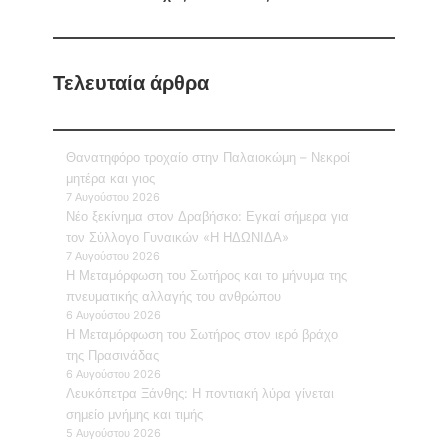
Τελευταία άρθρα
Θανατηφόρο τροχαίο στην Παλαιοκώμη – Νεκροί
μητέρα και γιος
7 Αυγούστου 2026
Νέο ξεκίνημα στον Δραβήσκο: Εγκαί σήμερα για
τον Σύλλογο Γυναικών «Η ΗΔΩΝΙΔΑ»
7 Αυγούστου 2026
Η Μεταμόρφωση του Σωτήρος και το μήνυμα της
πνευματικής αλλαγής του ανθρώπου
6 Αυγούστου 2026
Η Μεταμόρφωση του Σωτήρος στον ιερό βράχο
της Πρασινάδας
6 Αυγούστου 2026
Λευκόπετρα Ξάνθης: Η ποντιακή λύρα γίνεται
σημείο μνήμης και τιμής
5 Αυγούστου 2026