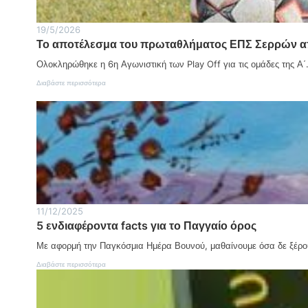
ι
π
α
ο
Η
υ
19/5/2026
μ
Το αποτέλεσμα του πρωταθλήματος ΕΠΣ Σερρών απ
έ
ρ
Ολοκληρώθηκε η 6η Αγωνιστική των Play Off για τις ομάδες της Α
α
Α
:
Διαβάστε περισσότερα
γ
Τ
ρ
ο
ο
α
τ
π
ι
ο
κ
τ
ή
έ
ς
λ
Α
ε
ν
σ
ά
μ
11/12/2025
π
α
τ
5 ενδιαφέροντα facts για το Παγγαίο όρος
τ
υ
ο
ξ
Με αφορμή την Παγκόσμια Ημέρα Βουνού, μαθαίνουμε όσα δε ξέρο
υ
η
π
:
Διαβάστε περισσότερα
ς
ρ
5
:
ω
ε
Η
τ
ν
δ
α
δ