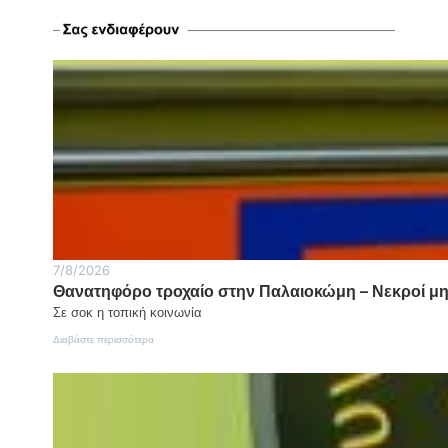
7/8/2026
Θανατηφόρο τροχαίο στην Παλαιοκώμη – Νεκροί μητ
Σε σοκ η τοπική κοινωνία
:
Διαβάστε περισσότερα
Θανατηφόρο
τροχαίο
στην
Παλαιοκώμη
–
Νεκροί