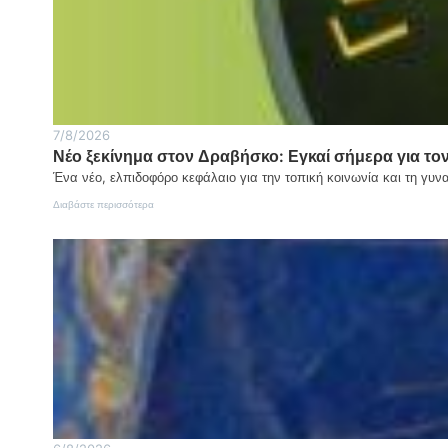
μητέρα
και
γιος
7/8/2026
Νέο ξεκίνημα στον Δραβήσκο: Εγκαί σήμερα για 
Ένα νέο, ελπιδοφόρο κεφάλαιο για την τοπική κοινωνία και τη γυ
:
Διαβάστε περισσότερα
Νέο
ξεκίνημα
στον
Δραβήσκο:
Εγκαί
σήμερα
για
τον
Σύλλογο
Γυναικών
«Η
ΗΔΩΝΙΔΑ»