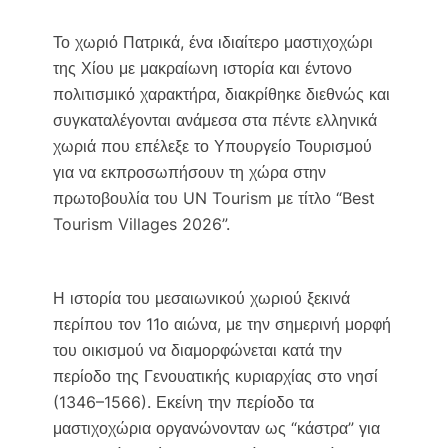
a
w
m
o
c
i
a
p
Το χωριό Πατρικά, ένα ιδιαίτερο μαστιχοχώρι
e
t
i
y
της Χίου με μακραίωνη ιστορία και έντονο
b
t
l
L
πολιτισμικό χαρακτήρα, διακρίθηκε διεθνώς και
o
e
i
συγκαταλέγονται ανάμεσα στα πέντε ελληνικά
o
r
n
χωριά που επέλεξε το Υπουργείο Τουρισμού
k
k
για να εκπροσωπήσουν τη χώρα στην
πρωτοβουλία του UN Tourism με τίτλο “Best
Tourism Villages 2026”.
Η ιστορία του μεσαιωνικού χωριού ξεκινά
περίπου τον 11ο αιώνα, με την σημερινή μορφή
του οικισμού να διαμορφώνεται κατά την
περίοδο της Γενουατικής κυριαρχίας στο νησί
(1346–1566). Εκείνη την περίοδο τα
μαστιχοχώρια οργανώνονταν ως “κάστρα” για