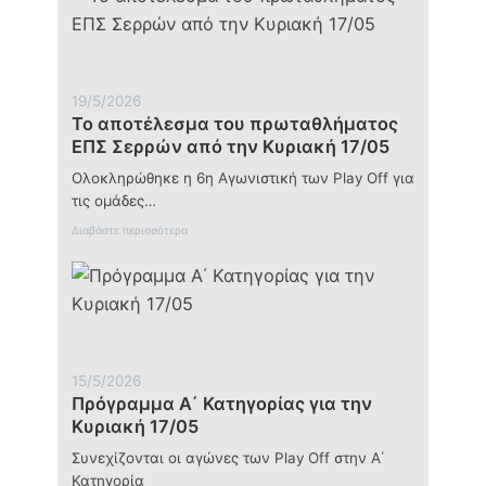
μνήμης
και
τιμής
19/5/2026
Το αποτέλεσμα του πρωταθλήματος
ΕΠΣ Σερρών από την Κυριακή 17/05
Ολοκληρώθηκε η 6η Αγωνιστική των Play Off για
τις ομάδες…
:
Διαβάστε περισσότερα
Τ
ο
α
π
ο
τ
έ
λ
15/5/2026
ε
Πρόγραμμα Α΄ Κατηγορίας για την
σ
μ
Κυριακή 17/05
α
τ
Συνεχίζονται οι αγώνες των Play Off στην Α΄
ο
Κατηγορία