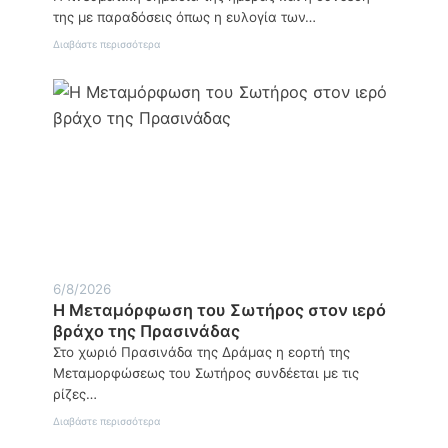
της με παραδόσεις όπως η ευλογία των…
:
Διαβάστε περισσότερα
Η
Μεταμόρφωση
του
Σωτήρος
και
το
μήνυμα
της
πνευματικής
αλλαγής
του
ανθρώπου
6/8/2026
Η Μεταμόρφωση του Σωτήρος στον ιερό
βράχο της Πρασινάδας
Στο χωριό Πρασινάδα της Δράμας η εορτή της
Μεταμορφώσεως του Σωτήρος συνδέεται με τις
ρίζες…
:
Διαβάστε περισσότερα
Η