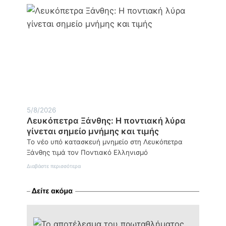
Μεταμόρφωση
του
Σωτήρος
στον
ιερό
βράχο
της
Πρασινάδας
5/8/2026
Λευκόπετρα Ξάνθης: Η ποντιακή λύρα
γίνεται σημείο μνήμης και τιμής
Το νέο υπό κατασκευή μνημείο στη Λευκόπετρα
Ξάνθης τιμά τον Ποντιακό Ελληνισμό
:
Διαβάστε περισσότερα
Λευκόπετρα
Ξάνθης:
Η
ποντιακή
λύρα
γίνεται
σημείο