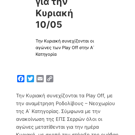
για την
Κυριακή
10/05
Την Κυριακή συνεχίζονται οι
αγώνες των Play Off στην Α΄
Κατηγορία
F
T
E
C
a
w
m
o
c
i
a
p
Την Κυριακή συνεχίζονται τα Play Off, με
e
t
i
y
την αναμέτρηση Ροδολίβους – Νεοχωρίου
b
t
l
L
της Α΄ Κατηγορίας. Σύμφωνα με την
o
e
i
ανακοίνωση της ΕΠΣ Σερρών όλοι οι
o
r
n
αγώνες μετατίθενται για την ημέρα
k
k
Κυριακή, με σκοπό την στήριξη της ομάδας