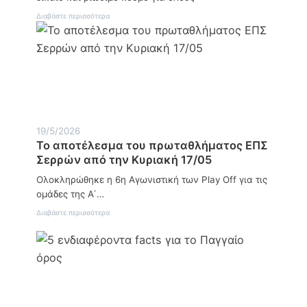
:
Διαβάστε περισσότερα
Π
α
γ
κ
ό
σ
μ
ι
α
Η
19/5/2026
μ
Το αποτέλεσμα του πρωταθλήματος ΕΠΣ
έ
Σερρών από την Κυριακή 17/05
ρ
α
Ολοκληρώθηκε η 6η Αγωνιστική των Play Off για τις
Α
γ
ομάδες της Α΄…
ρ
:
Διαβάστε περισσότερα
ο
Τ
τ
ο
ι
α
κ
π
ή
ο
ς
τ
Α
έ
ν
λ
ά