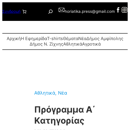
Μετάβαση
Αναζήτηση
Συνδρομή
horiatika.press@gmail.com
στο
περιεχόμενο
Αρχική
Η Εφημερίδα
T-shirts
Θέματα
Νέα
Δήμος Αμφίπολης
Δήμος Ν. Ζίχνης
Αθλητικά
Αγροτικά
Αθλητικά
, 
Νέα
Πρόγραμμα Α΄
Κατηγορίας