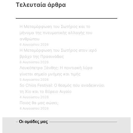
Τελευταία άρθρα
Η Μεταμόρφωση του Σωτήρος και το
μήνυμα της πνευματικής αλλαγής του
ανθρώπου
6 Αυγούστου 2026
Η Μεταμόρφωση του Σωτήρος στον ιερό
βράχο της Πρασινάδας
6 Αυγούστου 2026
Λευκόπετρα Ξάνθης: Η ποντιακή λύρα
γίνεται σημείο μνήμης και τιμής
5 Αυγούστου 2026
5ο Chios Festival: Ο θεσμός που αναδεικνύει
τη Χίο και το Βόρειο Αιγαίο
4 Αυγούστου 2026
Ποιος θα μας σώσει;
4 Αυγούστου 2026