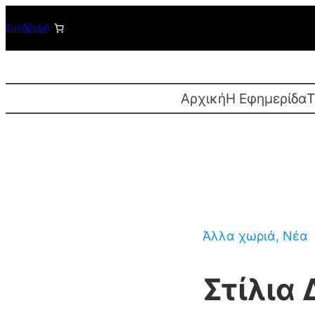
Μετάβαση
Συνδρομή
στο
περιεχόμενο
Αρχική
Η Εφημερίδα
T
Άλλα χωριά
, 
Νέα
Στίλια 