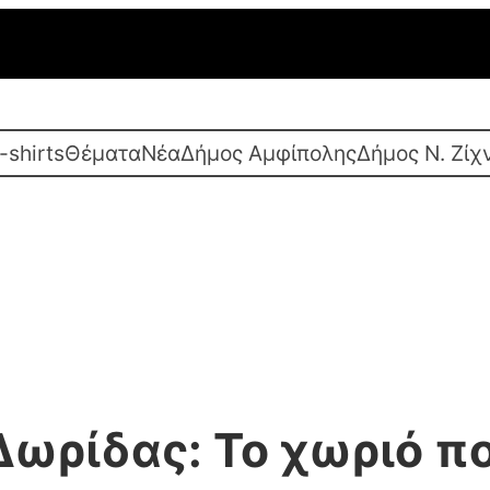
-shirts
Θέματα
Νέα
Δήμος Αμφίπολης
Δήμος Ν. Ζίχ
Δωρίδας: Το χωριό π