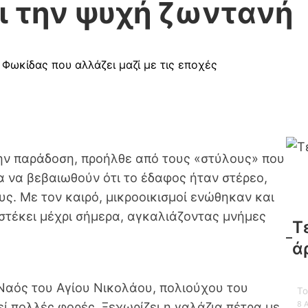
ι την ψυχή ζωντανή
Φωκίδας που αλλάζει μαζί με τις εποχές
ην παράδοση, προήλθε από τους «στύλους» που
ια να βεβαιωθούν ότι το έδαφος ήταν στέρεο,
υς. Με τον καιρό, μικροοικισμοί ενώθηκαν και
 στέκει μέχρι σήμερα, αγκαλιάζοντας μνήμες
Τ
ά
 Ναός του Αγίου Νικολάου, πολιούχου του
Το
8 
ί πολλές φορές. Ξεχωρίζει η γαλάζια πέτρα με