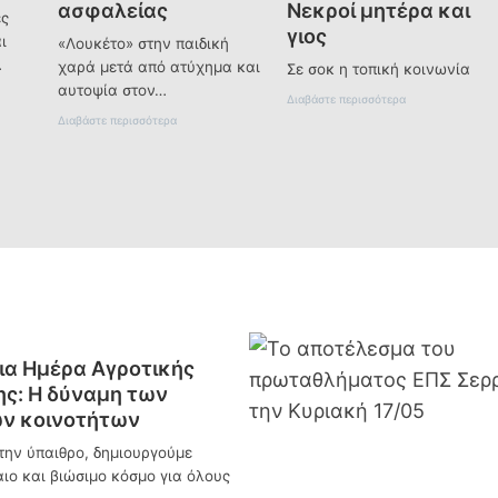
ασφαλείας
Νεκροί μητέρα και
ές
γιος
ι
«Λουκέτο» στην παιδική
…
χαρά μετά από ατύχημα και
Σε σοκ η τοπική κοινωνία
αυτοψία στον…
:
Διαβάστε περισσότερα
Θ
:
Διαβάστε περισσότερα
α
Π
ν
ρ
α
ο
τ
σ
η
ω
φ
ρ
ό
ι
ρ
ν
ο
ά
τ
κ
ρ
λ
ο
ε
χ
ι
α Ημέρα Αγροτικής
α
σ
ί
τ
ς: Η δύναμη των
ο
ή
ν κοινοτήτων
σ
η
τ
π
την ύπαιθρο, δημιουργούμε
η
α
ν
αιο και βιώσιμο κόσμο για όλους
ι
Π
δ