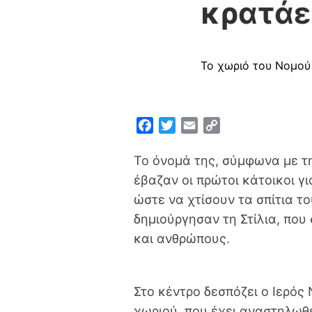
κρατάε
Το χωριό του Νομού 
F
T
E
C
a
w
m
o
c
i
a
p
Το όνομά της, σύμφωνα με τ
e
t
i
y
έβαζαν οι πρώτοι κάτοικοι γ
b
t
l
L
ώστε να χτίσουν τα σπίτια το
o
e
i
δημιούργησαν τη Στίλια, που
o
r
n
και ανθρώπους.
k
k
Στο κέντρο δεσπόζει ο Ιερός
χωριού, που έχει αναστηλωθε