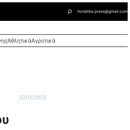
Αναζήτηση
horiatika.press@gmail.com
νης
Αθλητικά
Αγροτικά
22/11/2025
ου