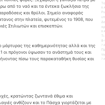
Τε
γύρω από το ναό και τα έντεκα ξωκλήσια της
8 
Ρι
 παραδόσεις και θρύλοι. Σημείο αναφοράς
υπ
άτανος στην πλατεία, φυτεμένος το 1908, που
Δ
νιές Στιλιωτών και επισκεπτών.
αρ
8 
Τι
8-
όνο μάρτυρας της καθημερινότητας αλλά και της
7 
Πρ
21 οι πρόγονοι ύψωσαν το ανάστημά τους και
τη
φήνοντας πίσω τους παρακαταθήκη θυσίας και
7 
οχές, κρατώντας ζωντανά έθιμα και
λαγιές ανθίζουν και το Πάσχα γιορτάζεται με