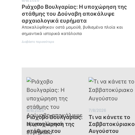
Ριάχοβο Βουλγαρίας: Η υποχώρηση της
στάθμης του Δούναβη αποκάλυψε
αρχαιολογικά ευρήματα
Αποκαλύφθηκαν οστά μαμούθ, βυθισμένα πλοία και
σημαντικά ιστορικά κατάλοιπα
:
Διαβάστε περισσότερα
Ριάχοβο
Βουλγαρίας:
Η
υποχώρηση
της
στάθμης
του
Δούναβη
αποκάλυψε
αρχαιολογικά
ευρήματα
8/8/2026
7/8/2026
Ριάχοβο Βουλγαρίας:
Τι να κάνετε το
Η υποχώρηση της
Σαββατοκύριακο
στάθμης του
Αυγούστου