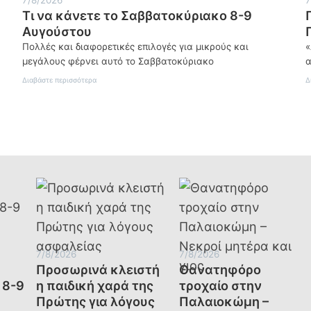
Τι να κάνετε το Σαββατοκύριακο 8-9
Αυγούστου
Πολλές και διαφορετικές επιλογές για μικρούς και
«
μεγάλους φέρνει αυτό το Σαββατοκύριακο
α
:
Διαβάστε περισσότερα
Δ
Τι
να
κάνετε
το
Σαββατοκύριακο
8-
9
Αυγούστου
7/8/2026
7/8/2026
Προσωρινά κλειστή
Θανατηφόρο
 8-9
η παιδική χαρά της
τροχαίο στην
Πρώτης για λόγους
Παλαιοκώμη –