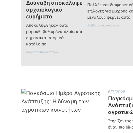
Δούναβη αποκάλυψε
Πολλές και διαφορετικ
αρχαιολογικά
επιλογές για μικρούς κα
ευρήματα
μεγάλους φέρνει αυτό
Αποκαλύφθηκαν οστά
:
Διαβάστε περισσότερα
Τ
μαμούθ, βυθισμένα πλοία και
ι
σημαντικά ιστορικά
ν
κατάλοιπα
α
κ
:
Διαβάστε περισσότερα
ά
Ρ
ν
ι
ε
ά
τ
χ
ε
ο
τ
β
ο
ο
Σ
Β
6/7/2026
α
ο
β
Παγκόσμι
υ
β
Ανάπτυξη
λ
α
γ
αγροτικώ
τ
α
ο
ρ
κ
Στηρίζοντας 
ί
ύ
έναν πιο δίκ
α
ρ
ς