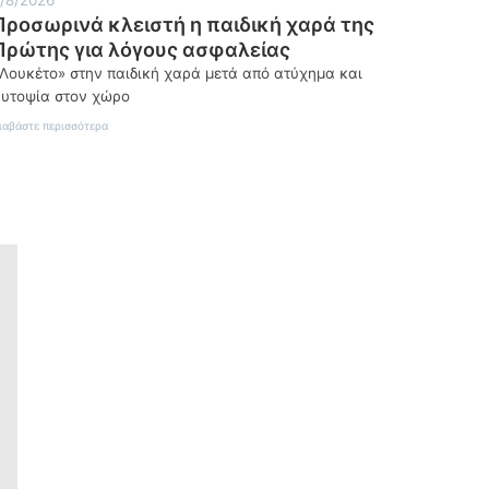
Προσωρινά κλειστή η παιδική χαρά της
Πρώτης για λόγους ασφαλείας
Λουκέτο» στην παιδική χαρά μετά από ατύχημα και
υτοψία στον χώρο
:
ιαβάστε περισσότερα
Προσωρινά
κλειστή
η
παιδική
χαρά
της
Πρώτης
για
λόγους
ασφαλείας