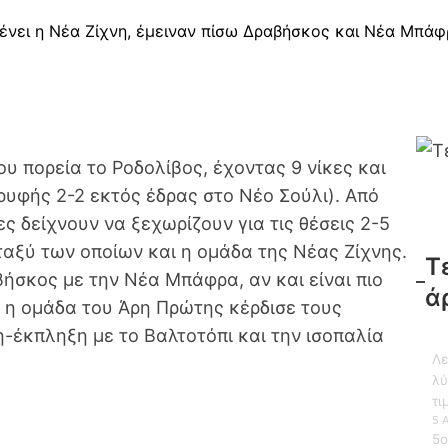
ένει η Νέα Ζίχνη, έμειναν πίσω Δραβήσκος και Νέα Μπάφ
ου πορεία το Ροδολίβος, έχοντας 9 νίκες και
ορυφής 2-2 εκτός έδρας στο Νέο Σούλι). Από
ες δείχνουν να ξεχωρίζουν για τις θέσεις 2-5
αξύ των οποίων και η ομάδα της Νέας Ζίχνης.
Τ
βήσκος με την Νέα Μπάφρα, αν και είναι πιο
ά
, η ομάδα του Άρη Πρώτης κέρδισε τους
-έκπληξη με το Βαλτοτόπι και την ισοπαλία
Λε
λύ
τι
5 
5ο