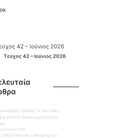
ρα.
Τεύχος 42 – Ιούνιος 2026
ελευταία
ρθρα
υκόπετρα Ξάνθης: Η ποντιακή
ρα γίνεται σημείο μνήμης και
μής
Αυγούστου 2026
 Chios Festival: Ο θεσμός που