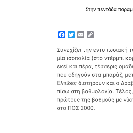
Στην πεντάδα παραμ
F
T
E
C
a
w
m
o
c
i
a
p
Συνεχίζει την εντυπωσιακή τ
e
t
i
y
μία ισοπαλία (στο ντέρμπι κ
b
t
l
L
εκεί και πέρα, τέσσερις ομάδ
o
e
i
που οδηγούν στα μπαράζ, μετ
o
r
n
Ελπίδες διατηρούν και ο Δρα
k
k
πίσω στη βαθμολογία. Τέλος
πρώτους της βαθμούς με νίκη
στο ΠΟΣ 2000.