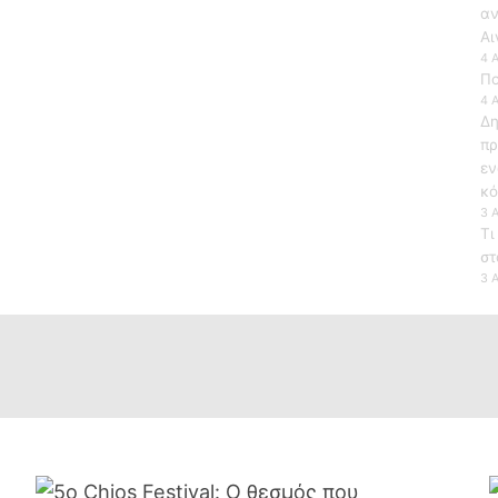
αν
Αι
4 
Πο
4 
Δη
πρ
εν
κό
3 
Τι
στ
3 