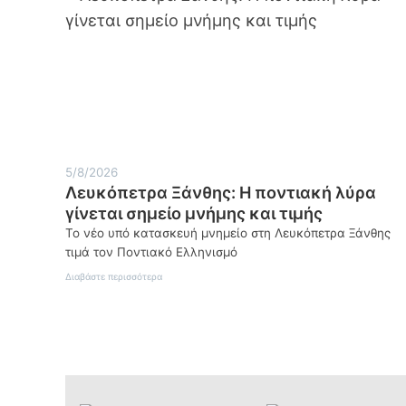
5/8/2026
Λευκόπετρα Ξάνθης: Η ποντιακή λύρα
γίνεται σημείο μνήμης και τιμής
Το νέο υπό κατασκευή μνημείο στη Λευκόπετρα Ξάνθης
τιμά τον Ποντιακό Ελληνισμό
:
Διαβάστε περισσότερα
Λευκόπετρα
Ξάνθης:
Η
ποντιακή
λύρα
γίνεται
σημείο
μνήμης
και