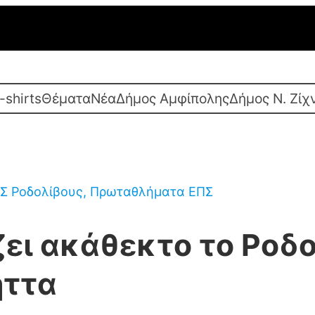
-shirts
Θέματα
Νέα
Δήμος Αμφίπολης
Δήμος Ν. Ζίχ
Σ Ροδολίβους
, 
Πρωταθλήματα ΕΠΣ
ζει ακάθεκτο το Ροδ
ήττα