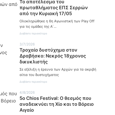
Το αποτέλεσμα του
πρωταθλήματος ΕΠΣ Σερρών
από την Κυριακή 17/05
Ολοκληρώθηκε η 6η Αγωνιστική των Play Off
για τις ομάδες της Α΄…
:
Διαβάστε περισσότερα
Τ
ο
3/7/2026
α
Τροχαίο δυστύχημα στον
π
ο
Δραβήσκο: Νεκρός 18χρονος
τ
δικυκλιστής
έ
λ
Σε εξέλιξη η έρευνα των Αρχών για τα ακριβή
ε
αίτια του δυστυχήματος
σ
μ
:
Διαβάστε περισσότερα
α
Τ
τ
ρ
ο
4/8/2026
ο
υ
5ο Chios Festival: Ο θεσμός που
χ
π
α
αναδεικνύει τη Χίο και το Βόρειο
ρ
ί
ω
Αιγαίο
ο
τ
δ