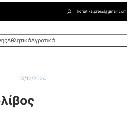
Αναζήτηση
horiatika.press@gmail.com
νης
Αθλητικά
Αγροτικά
13/12/2024
ολίβος