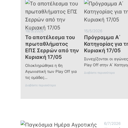
τιμής
19/5/2026
15/5/2026
Το αποτέλεσμα του
Πρόγραμμα Α΄
πρωταθλήματος
Κατηγορίας για τ
ΕΠΣ Σερρών από την
Κυριακή 17/05
Κυριακή 17/05
Συνεχίζονται οι αγώνε
Play Off στην Α΄ Κατηγο
Ολοκληρώθηκε η 6η
Αγωνιστική των Play Off για
:
Διαβάστε περισσότερα
τις ομάδες…
Π
ρ
:
Διαβάστε περισσότερα
ό
Τ
γ
ο
ρ
α
α
π
μ
ο
μ
τ
α
έ
Α
λ
΄
6/7/2026
ε
Κ