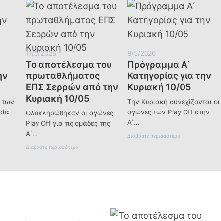
και
το
Βόρειο
Αιγαίο
11/5/2026
8/5/2026
Το αποτέλεσμα του
Πρόγραμμα Α΄
ην
πρωταθλήματος
Κατηγορίας για την
ΕΠΣ Σερρών από την
Κυριακή 10/05
Κυριακή 10/05
ς των
Την Κυριακή συνεχίζονται οι
ρία
αγώνες των Play Off στην
Ολοκληρώθηκαν οι αγώνες
Α΄…
Play Off για τις ομάδες της
Α΄…
:
Διαβάστε περισσότερα
Π
:
Διαβάστε περισσότερα
ρ
Τ
ό
ο
γ
α
ρ
π
α
ο
μ
τ
μ
έ
α
λ
Α
ε