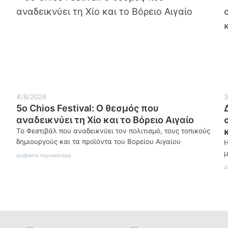
4/8/2026
3
5ο Chios Festival: Ο θεσμός που
αναδεικνύει τη Χίο και το Βόρειο Αιγαίο
Το Φεστιβάλ που αναδεικνύει τον πολιτισμό, τους τοπικούς
δημιουργούς και τα προϊόντα του Βορείου Αιγαίου
Η
μ
:
Διαβάστε περισσότερα
5ο
Δ
Chios
Festival:
Ο
θεσμός
που
αναδεικνύει
τη
Χίο