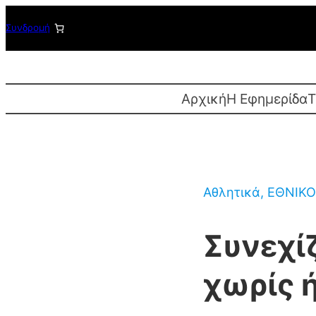
Μετάβαση
Συνδρομή
στο
περιεχόμενο
Αρχική
Η Εφημερίδα
T
Αθλητικά
, 
ΕΘΝΙΚΟ
Συνεχί
χωρίς 