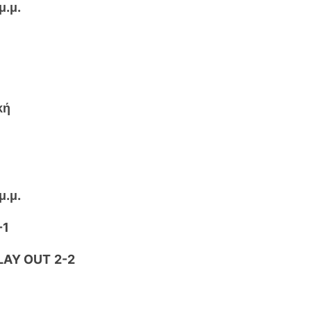
μ.μ.
κή
μ.μ.
-1
LAY OUT
2-2