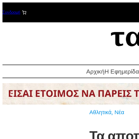
Μετάβαση
Συνδρομή
στο
περιεχόμενο
Αρχική
Η Εφημερίδα
Αθλητικά
, 
Νέα
Τα απο