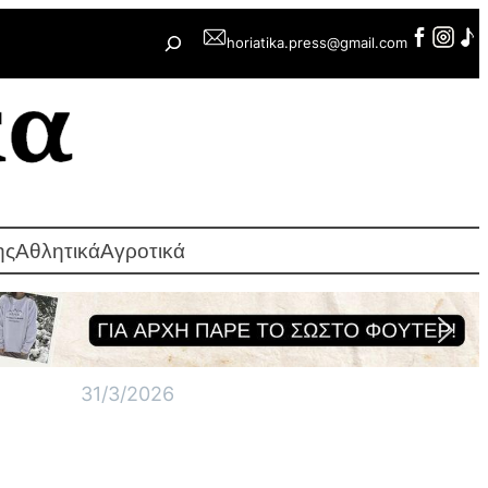
Αναζήτηση
horiatika.press@gmail.com
ης
Αθλητικά
Αγροτικά
31/3/2026