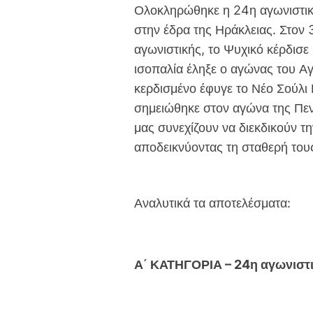
Ολοκληρώθηκε η 24η αγωνιστική
e
t
i
y
στην έδρα της Ηράκλειας. Στον 
b
t
l
L
o
e
i
αγωνιστικής, το Ψυχικό κέρδισ
o
r
n
ισοπαλία έληξε ο αγώνας του Αγ
k
k
κερδισμένο έφυγε το Νέο Σούλι 
σημειώθηκε στον αγώνα της Πεν
μας συνεχίζουν να διεκδικούν τη
αποδεικνύοντας τη σταθερή τους
Αναλυτικά τα αποτελέσματα:
Α΄ ΚΑΤΗΓΟΡΙΑ – 24η αγωνιστ