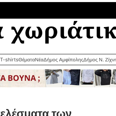
T-shirts
Θέματα
Νέα
Δήμος Αμφίπολης
Δήμος Ν. Ζίχν
τελέσματα των