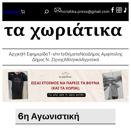
Μετάβαση
Αναζήτηση
Συνδρομή
horiatika.press@gmail.com
στο
περιεχόμενο
Αρχική
Η Εφημερίδα
T-shirts
Θέματα
Νέα
Δήμος Αμφίπολης
Δήμος Ν. Ζίχνης
Αθλητικά
Αγροτικά
6η Αγωνιστική