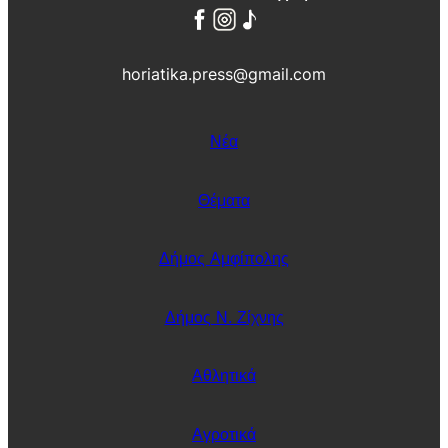
horiatika.press@gmail.com
Νέα
Θέματα
Δήμος Αμφίπολης
Δήμος Ν. Ζίχνης
Αθλητικά
Αγροτικά