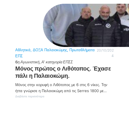
Αθλητικά
, 
ΔΟΞΑ Παλαιοκώμης
, 
Πρωταθλήματα
20/10/202
ΕΠΣ
4
6η Αγωνιστική
, 
Α’ κατηγορία ΕΠΣΣ
Μόνος πρώτος ο Λιθότοπος. Έχασε
πάλι η Παλαιοκώμη.
Μόνος στην κορυφή ο Λιθότοπος με 6 στις 6 νίκες. Την
ήττα γνώρισε η Παλαιοκώμη από τις Serres 1800 με…
:
Διαβάστε περισσότερα
Μ
ό
ν
ο
ς
π
ρ