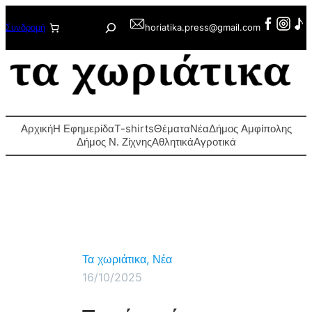
Μετάβαση
Αναζήτηση
Συνδρομή
horiatika.press@gmail.com
στο
περιεχόμενο
Αρχική
Η Εφημερίδα
T-shirts
Θέματα
Νέα
Δήμος Αμφίπολης
Δήμος Ν. Ζίχνης
Αθλητικά
Αγροτικά
Τα χωριάτικα
, 
Νέα
16/10/2025