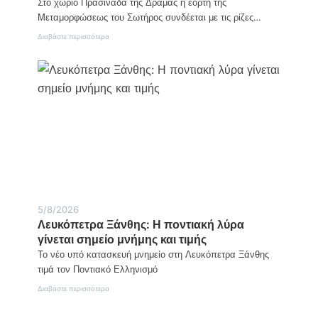
Στο χωριό Πρασινάδα της Δράμας η εορτή της
Μεταμορφώσεως του Σωτήρος συνδέεται με τις ρίζες…
:
Διαβάστε περισσότερα
Η
Μεταμόρφωση
του
Σωτήρος
στον
ιερό
βράχο
της
Πρασινάδας
5/8/2026
Λευκόπετρα Ξάνθης: Η ποντιακή λύρα
γίνεται σημείο μνήμης και τιμής
Το νέο υπό κατασκευή μνημείο στη Λευκόπετρα Ξάνθης
τιμά τον Ποντιακό Ελληνισμό
:
Διαβάστε περισσότερα
Λευκόπετρα
Ξάνθης: