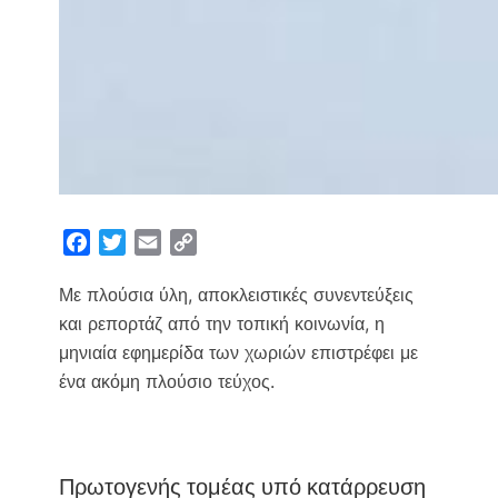
F
T
E
C
a
w
m
o
Με πλούσια ύλη, αποκλειστικές συνεντεύξεις
c
i
a
p
e
t
i
y
και ρεπορτάζ από την τοπική κοινωνία, η
b
t
l
L
μηνιαία εφημερίδα των χωριών επιστρέφει με
o
e
i
ένα ακόμη πλούσιο τεύχος.
o
r
n
k
k
Πρωτογενής τομέας υπό κατάρρευση