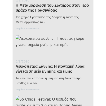
6/8/2026
φ
Η Μεταμόρφωση του Σωτήρος στον ιερό
ω
σ
βράχο της Πρασινάδας
η
τ
Στο χωριό Πρασινάδα της Δράμας η εορτή της
ο
Μεταμορφώσεως του…
υ
Σ
:
Διαβάστε περισσότερα
ω
Η
τ
Μ
ή
ε
ρ
τ
ο
α
ς
μ
κ
ό
α
ρ
5/8/2026
ι
φ
Λευκόπετρα Ξάνθης: Η ποντιακή λύρα
τ
ω
ο
σ
γίνεται σημείο μνήμης και τιμής
μ
η
ή
τ
Το νέο υπό κατασκευή μνημείο στη Λευκόπετρα
ν
ο
Ξάνθης τιμά τον…
υ
υ
μ
Σ
:
Διαβάστε περισσότερα
α
ω
Λ
τ
τ
ε
η
ή
υ
ς
ρ
κ