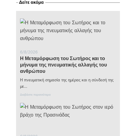
Η
ποντιακή
λύρα
γίνεται
σημείο
μνήμης
και
τιμής
6/8/2026
Η Μεταμόρφωση του Σωτήρος και το
μήνυμα της πνευματικής αλλαγής του
ανθρώπου
Η πνευματική σημασία της ημέρας και η σύνδεσή της
με…
:
Διαβάστε περισσότερα
Η
Μ
ε
τ
α
μ
ό
ρ