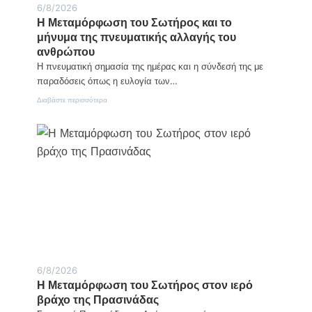
6/8/2026
Η Μεταμόρφωση του Σωτήρος και το
μήνυμα της πνευματικής αλλαγής του
ανθρώπου
Η πνευματική σημασία της ημέρας και η σύνδεσή της με
παραδόσεις όπως η ευλογία των…
:
Διαβάστε περισσότερα
Η
Μεταμόρφωση
του
Σωτήρος
και
το
μήνυμα
της
πνευματικής
αλλαγής
του
ανθρώπου
6/8/2026
Η Μεταμόρφωση του Σωτήρος στον ιερό
βράχο της Πρασινάδας