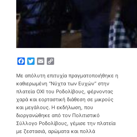
F
T
E
C
a
w
m
o
Με απόλυτη επιτυχία πραγματοποιήθηκε η
c
i
a
p
e
t
i
y
καθιερωμένη “Νύχτα των Ευχών” στην
b
t
l
L
πλατεία ΟΧΙ του Ροδολίβους, φέρνοντας
o
e
i
χαρά και εορταστική διάθεση σε μικρούς
o
r
n
και μεγάλους. Η εκδήλωση, που
k
k
διοργανώθηκε από τον Πολιτιστικό
Σύλλογο Ροδολίβους, γέμισε την πλατεία
με ζεστασιά, αρώματα και πολλά