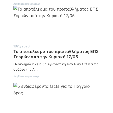
α
:
Διαβάστε περισσότερα
σ
Π
υ
α
ν
γ
ε
κ
τ
ό
ή
σ
χ
μ
ρ
ι
ή
α
σ
Η
19/5/2026
η
μ
Το αποτέλεσμα του πρωταθλήματος ΕΠΣ
έ
Σερρών από την Κυριακή 17/05
ρ
α
Ολοκληρώθηκε η 6η Αγωνιστική των Play Off για τις
Α
γ
ομάδες της Α΄…
ρ
:
Διαβάστε περισσότερα
ο
Τ
τ
ο
ι
α
κ
π
ή
ο
ς
τ
Α
έ
ν
λ
ά
ε
π