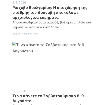
8/8/2026
Ριάχοβο Βουλγαρίας: Η υποχώρηση της
στάθμης του Δούναβη αποκάλυψε
αρχαιολογικά ευρήματα
Αποκαλύφθηκαν οστά μαμούθ, βυθισμένα πλοία και
σημαντικά ιστορικά κατάλοιπα
:
Διαβάστε περισσότερα
Ριάχοβο
Βουλγαρίας:
Η
υποχώρηση
της
στάθμης
του
Δούναβη
αποκάλυψε
αρχαιολογικά
ευρήματα
7/8/2026
Τι να κάνετε το Σαββατοκύριακο 8-9
Αυγούστου