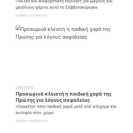
Πολλές και διαφορετικές επιλογές για μικρούς και
μεγάλους φέρνει αυτό το Σαββατοκύριακο
:
Διαβάστε περισσότερα
Τι
να
κάνετε
το
Σαββατοκύριακο
8-
9
Αυγούστου
7/8/2026
Προσωρινά κλειστή η παιδική χαρά της
Πρώτης για λόγους ασφαλείας
«Λουκέτο» στην παιδική χαρά μετά από ατύχημα και
αυτοψία στον χώρο
:
Διαβάστε περισσότερα
Προσωρινά
κλειστή