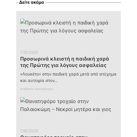
η
παιδική
χαρά
της
Πρώτης
για
λόγους
ασφαλείας
7/8/2026
Προσωρινά κλειστή η παιδική χαρά
της Πρώτης για λόγους ασφαλείας
«Λουκέτο» στην παιδική χαρά μετά από ατύχημα
και αυτοψία στον…
:
Διαβάστε περισσότερα
Π
ρ
ο
σ
ω
ρ
ι
ν
7/8/2026
ά