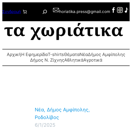
Μετάβαση
Αναζήτηση
Συνδρομή
horiatika.press@gmail.com
στο
περιεχόμενο
Αρχική
Η Εφημερίδα
T-shirts
Θέματα
Νέα
Δήμος Αμφίπολης
Δήμος Ν. Ζίχνης
Αθλητικά
Αγροτικά
Νέα
, 
Δήμος Αμφίπολης
, 
Ροδολίβος
6/1/2025