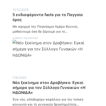
σ
τ
μ
υ
11/12/2025
α
ξ
5 ενδιαφέροντα facts για το Παγγαίο
τ
η
ο
ς
όρος
υ
:
π
Με αφορμή την Παγκόσμια Ημέρα Βουνού,
Η
ρ
δ
μαθαίνουμε όσα δε ξέρουμε για το…
ω
ύ
τ
ν
:
Διαβάστε περισσότερα
α
α
5
θ
μ
ε
λ
η
ν
ή
τ
δ
μ
ω
ι
α
ν
α
τ
α
φ
ο
γ
έ
ς
ρ
ρ
Ε
ο
ο
7/8/2026
Π
τ
ν
Νέο ξεκίνημα στον Δραβήσκο: Εγκαί
Σ
ι
τ
Σ
σήμερα για τον Σύλλογο Γυναικών «Η
κ
α
ε
ώ
f
ΗΔΩΝΙΔΑ»
ρ
ν
a
ρ
κ
c
Ένα νέο, ελπιδοφόρο κεφάλαιο για την τοπική
ώ
ο
t
κοινωνία και τη γυναικεία δραστηριότητα…
ν
ι
s