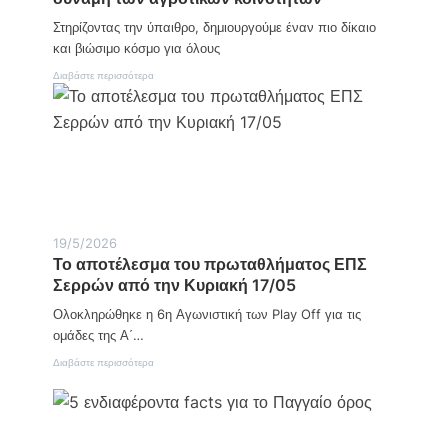
τ
Χ
ι
Στηρίζοντας την ύπαιθρο, δημιουργούμε έναν πιο δίκαιο
ί
μ
ο
και βιώσιμο κόσμο για όλους
ή
κ
ς
:
Διαβάστε περισσότερα
α
Π
ι
α
τ
γ
ο
κ
Β
ό
ό
σ
ρ
μ
ε
ι
ι
α
ο
Η
Α
19/5/2026
μ
ι
Το αποτέλεσμα του πρωταθλήματος ΕΠΣ
έ
γ
Σερρών από την Κυριακή 17/05
ρ
α
α
ί
Ολοκληρώθηκε η 6η Αγωνιστική των Play Off για τις
Α
ο
γ
ομάδες της Α΄…
ρ
:
Διαβάστε περισσότερα
ο
Τ
τ
ο
ι
α
κ
π
ή
ο
ς