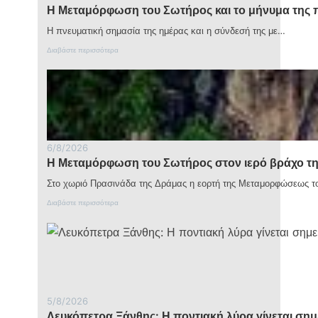
Η Μεταμόρφωση του Σωτήρος και το μήνυμα της 
Η πνευματική σημασία της ημέρας και η σύνδεσή της με…
:
Διαβάστε περισσότερα
Η
Μ
ε
τ
α
μ
ό
ρ
6/8/2026
φ
Η Μεταμόρφωση του Σωτήρος στον ιερό βράχο τ
ω
σ
Στο χωριό Πρασινάδα της Δράμας η εορτή της Μεταμορφώσεως 
η
τ
:
Διαβάστε περισσότερα
ο
Η
υ
Μ
Σ
ε
ω
τ
τ
α
ή
μ
ρ
ό
ο
ρ
ς
5/8/2026
φ
κ
Λευκόπετρα Ξάνθης: Η ποντιακή λύρα γίνεται σημε
ω