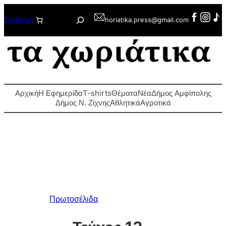
Μετάβαση
Αναζήτηση
Συνδρομή
horiatika.press@gmail.com
στο
περιεχόμενο
Αρχική
Η Εφημερίδα
T-shirts
Θέματα
Νέα
Δήμος Αμφίπολης
Δήμος Ν. Ζίχνης
Αθλητικά
Αγροτικά
Πρωτοσέλιδα