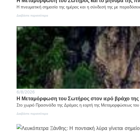
Η Μεταμόρφωση του Σωτήρος και το μήνυμα της π
Η πνευματική σημασία της ημέρας και η σύνδεσή της με παραδόσε
:
Διαβάστε περισσότερα
Η
Μεταμόρφωση
του
Σωτήρος
και
το
μήνυμα
της
πνευματικής
αλλαγής
του
ανθρώπου
6/8/2026
Η Μεταμόρφωση του Σωτήρος στον ιερό βράχο της
Στο χωριό Πρασινάδα της Δράμας η εορτή της Μεταμορφώσεως του Σ
:
Διαβάστε περισσότερα
Η
Μεταμόρφωση
του
Σωτήρος
στον