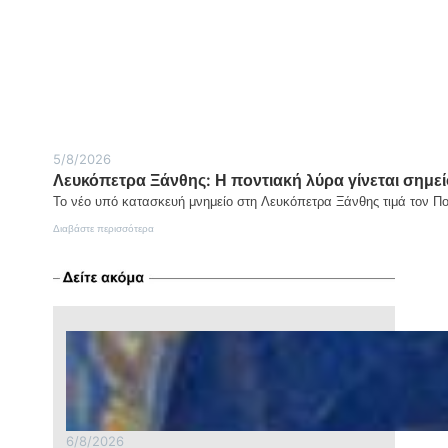
ιερό
βράχο
της
Πρασινάδας
5/8/2026
Λευκόπετρα Ξάνθης: Η ποντιακή λύρα γίνεται σημεί
Το νέο υπό κατασκευή μνημείο στη Λευκόπετρα Ξάνθης τιμά τον Π
:
Διαβάστε περισσότερα
Λευκόπετρα
Ξάνθης:
Η
ποντιακή
λύρα
γίνεται
σημείο
μνήμης
και
τιμής
6/8/2026