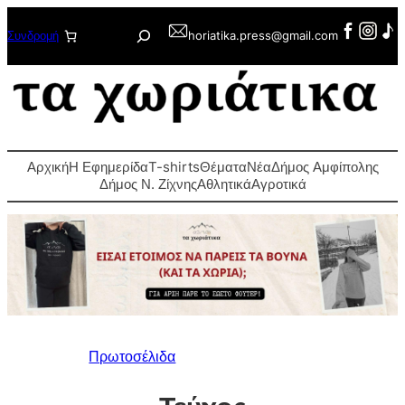
Μετάβαση
Αναζήτηση
Συνδρομή
horiatika.press@gmail.com
στο
περιεχόμενο
Αρχική
Η Εφημερίδα
T-shirts
Θέματα
Νέα
Δήμος Αμφίπολης
Δήμος Ν. Ζίχνης
Αθλητικά
Αγροτικά
Πρωτοσέλιδα