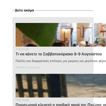
Θανατηφόρο
τροχαίο
στην
Παλαιοκώμη
–
Νεκροί
μητέρα
και
γιος
7/8/2026
Τι να κάνετε το Σαββατοκύριακο 8-9 Αυγούστου
Πολλές και διαφορετικές επιλογές για μικρούς και μεγάλους φέρν
:
Διαβάστε περισσότερα
Τ
ι
ν
α
κ
ά
ν
ε
7/8/2026
τ
Προσωρινά κλειστή η παιδική χαρά της Πρώτης γ
ε