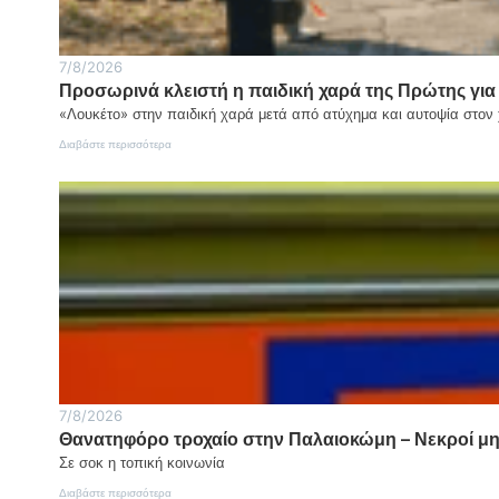
7/8/2026
Προσωρινά κλειστή η παιδική χαρά της Πρώτης για
«Λουκέτο» στην παιδική χαρά μετά από ατύχημα και αυτοψία στον
:
Διαβάστε περισσότερα
Προσωρινά
κλειστή
η
παιδική
χαρά
της
Πρώτης
για
λόγους
ασφαλείας
7/8/2026
Θανατηφόρο τροχαίο στην Παλαιοκώμη – Νεκροί μητ
Σε σοκ η τοπική κοινωνία
:
Διαβάστε περισσότερα