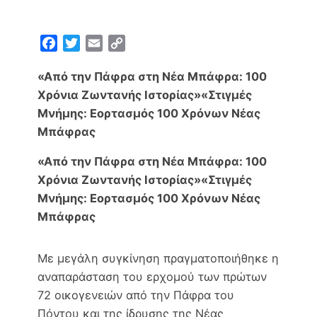
F
T
E
C
a
w
m
o
«Από την Πάφρα στη Νέα Μπάφρα: 100
c
i
a
p
e
t
i
y
Χρόνια Ζωντανής Ιστορίας»
«Στιγμές
b
t
l
L
Μνήμης: Εορτασμός 100 Χρόνων Νέας
o
e
i
Μπάφρας
o
r
n
«Από την Πάφρα στη Νέα Μπάφρα: 100
k
k
Χρόνια Ζωντανής Ιστορίας»
«Στιγμές
Μνήμης: Εορτασμός 100 Χρόνων Νέας
Μπάφρας
Με μεγάλη συγκίνηση πραγματοποιήθηκε η
αναπαράσταση του ερχομού των πρώτων
72 οικογενειών από την Πάφρα του
Πόντου και της ίδρυσης της Νέας