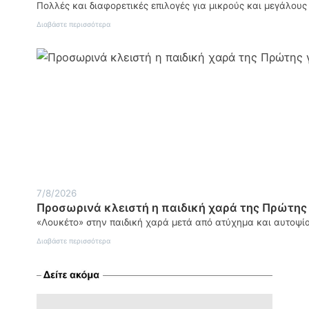
Πολλές και διαφορετικές επιλογές για μικρούς και μεγάλου
:
Διαβάστε περισσότερα
Τι
να
κάνετε
το
Σαββατοκύριακο
8-
9
Αυγούστου
7/8/2026
Προσωρινά κλειστή η παιδική χαρά της Πρώτης
«Λουκέτο» στην παιδική χαρά μετά από ατύχημα και αυτοψί
:
Διαβάστε περισσότερα
Προσωρινά
κλειστή
η
παιδική
χαρά
της