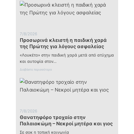
Πρώτης
για
λόγους
ασφαλείας
7/8/2026
Προσωρινά κλειστή η παιδική χαρά
της Πρώτης για λόγους ασφαλείας
«Λουκέτο» στην παιδική χαρά μετά από ατύχημα
και αυτοψία στον…
:
Διαβάστε περισσότερα
Π
ρ
ο
σ
ω
ρ
ι
ν
7/8/2026
ά
Θανατηφόρο τροχαίο στην
κ
λ
Παλαιοκώμη – Νεκροί μητέρα και γιος
ε
ι
Σε σοκ η τοπική κοινωνία