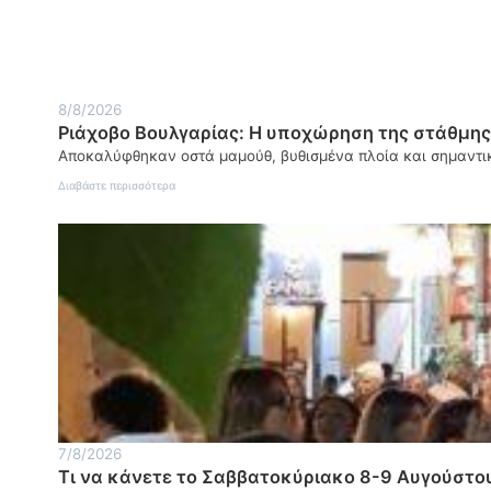
8/8/2026
Ριάχοβο Βουλγαρίας: Η υποχώρηση της στάθμη
Αποκαλύφθηκαν οστά μαμούθ, βυθισμένα πλοία και σημαντι
:
Διαβάστε περισσότερα
Ριάχοβο
Βουλγαρίας:
Η
υποχώρηση
της
στάθμης
του
Δούναβη
αποκάλυψε
αρχαιολογικά
ευρήματα
7/8/2026
Τι να κάνετε το Σαββατοκύριακο 8-9 Αυγούστο