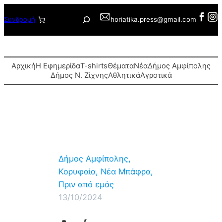
Μετάβαση
Αναζήτηση
Συνδρομή
horiatika.press@gmail.com
στο
περιεχόμενο
Αρχική
Η Εφημερίδα
T-shirts
Θέματα
Νέα
Δήμος Αμφίπολης
Δήμος Ν. Ζίχνης
Αθλητικά
Αγροτικά
Δήμος Αμφίπολης
, 
Κορυφαία
, 
Νέα Μπάφρα
, 
Πριν από εμάς
13/10/2024