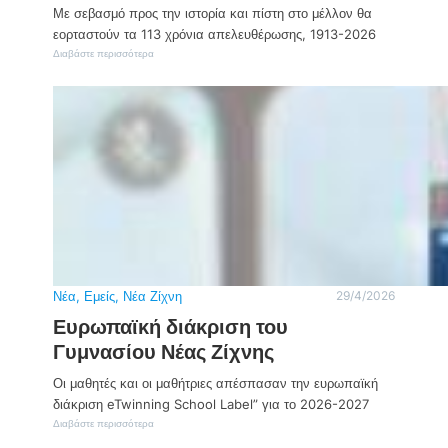
Με σεβασμό προς την ιστορία και πίστη στο μέλλον θα
εορταστούν τα 113 χρόνια απελευθέρωσης, 1913-2026
:
Διαβάστε περισσότερα
Ν
έ
α
Ζ
ί
χ
ν
η
:
Ε
ο
ρ
τ
α
σ
Νέα
, 
Εμείς
, 
Νέα Ζίχνη
29/4/2026
τ
Ευρωπαϊκή διάκριση του
ι
κ
Γυμνασίου Νέας Ζίχνης
έ
ς
Οι μαθητές και οι μαθήτριες απέσπασαν την ευρωπαϊκή
ε
διάκριση eTwinning School Label” για το 2026-2027
κ
δ
:
Διαβάστε περισσότερα
η
Ε