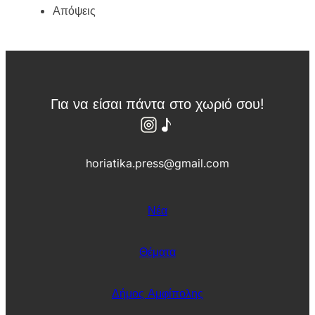
τ
Απόψεις
ι
κ
η
γ
ι
ο
ρ
τ
Για να είσαι πάντα στο χωριό σου!
ή
σ
τ
η
Ν
.
horiatika.press@gmail.com
Ζ
ί
χ
ν
Νέα
η
Θέματα
Δήμος Αμφίπολης