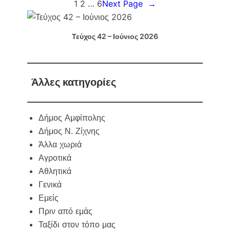
θ
1
2
…
6
Next Page
→
τ
έ
ο
ν
Σ
ι
α
ο
Τεύχος 42 – Ιούνιος 2026
β
ς
β
Κ
α
ή
τ
π
ο
ο
κ
Άλλες κατηγορίες
ς
ύ
:
ρ
Μ
ι
ι
α
Δήμος Αμφίπολης
α
κ
χ
ο
Δήμος Ν. Ζίχνης
ρ
2
ι
Άλλα χωριά
5
σ
-
Αγροτικά
τ
2
ο
6
Αθλητικά
υ
/
γ
Γενικά
0
ε
4
Εμείς
ν
ν
Πριν από εμάς
ι
Ταξίδι στον τόπο μας
ά