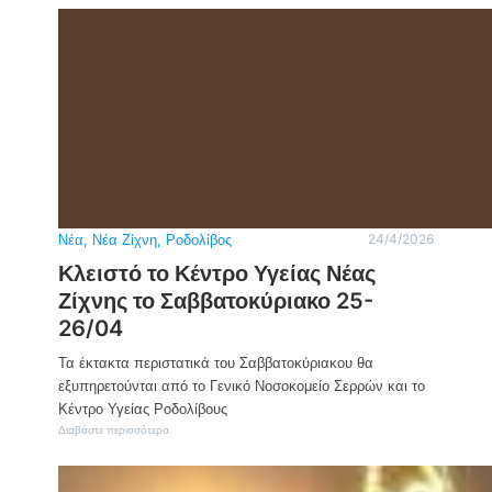
λ
υ
ώ
ρ
σ
ω
ε
π
ι
α
ς
ϊ
γ
κ
ι
ή
α
τ
δ
η
ι
ν
ά
1
κ
1
ρ
Νέα
, 
Νέα Ζίχνη
, 
Ροδολίβος
24/4/2026
3
ι
Κλειστό το Κέντρο Υγείας Νέας
η
σ
ε
η
Ζίχνης το Σαββατοκύριακο 25-
π
τ
έ
26/04
ο
τ
υ
ε
Γ
Τα έκτακτα περιστατικά του Σαββατοκύριακου θα
ι
υ
εξυπηρετούνται από το Γενικό Νοσοκομείο Σερρών και το
ο
μ
Κέντρο Υγείας Ροδολίβους
α
ν
π
α
:
Διαβάστε περισσότερα
ε
σ
Κ
λ
ί
λ
ε
ο
ε