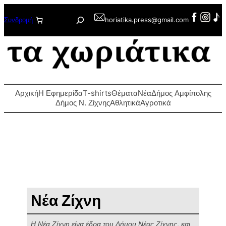
Μετάβαση
Αναζήτηση
Συνδρομή
horiatika.press@gmail.com
στο
περιεχόμενο
Αρχική
Η Εφημερίδα
T-shirts
Θέματα
Νέα
Δήμος Αμφίπολης
Δήμος Ν. Ζίχνης
Αθλητικά
Αγροτικά
Νέα Ζίχνη
Η Νέα Ζίχνη είνα έδρα του Δήμου Νέας Ζίχνης, και