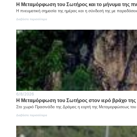
Η Μεταμόρφωση του Σωτήρος και το μήνυμα της π
Η πνευματική σημασία της ημέρας και η σύνδεσή της με παραδόσε
:
Διαβάστε περισσότερα
Η
Μεταμόρφωση
του
Σωτήρος
και
το
μήνυμα
της
πνευματικής
αλλαγής
του
ανθρώπου
6/8/2026
Η Μεταμόρφωση του Σωτήρος στον ιερό βράχο της
Στο χωριό Πρασινάδα της Δράμας η εορτή της Μεταμορφώσεως του Σ
:
Διαβάστε περισσότερα
Η
Μεταμόρφωση
του
Σωτήρος