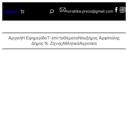
Μετάβαση
Αναζήτηση
Συνδρομή
horiatika.press@gmail.com
στο
περιεχόμενο
Αρχική
Η Εφημερίδα
T-shirts
Θέματα
Νέα
Δήμος Αμφίπολης
Δήμος Ν. Ζίχνης
Αθλητικά
Αγροτικά