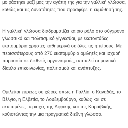
μοιράστηκε μαζί μας την αγάπη της για την γαλλική γλώσσα,
b
t
l
L
καθώς και τις δυνατότητες που προσφέρει η εκμάθησή της.
o
e
i
o
r
n
k
k
Η γαλλική γλώσσα διαδραματίζει καίριο ρόλο στο σύγχρονο
γλωσσικό και πολιτισμικό γίγνεσθαι, με εκατοντάδες
εκατομμύρια χρήστες καθημερινά σε όλες τις ηπείρους. Με
περισσότερους από 270 εκατομμύρια ομιλητές και ισχυρή
παρουσία σε διεθνείς οργανισμούς, αποτελεί σημαντικό
δίαυλο επικοινωνίας, πολιτισμού και ανάπτυξης.
Ομιλείται ευρέως σε χώρες όπως η Γαλλία, ο Καναδάς, το
Βέλγιο, η Ελβετία, το Λουξεμβούργο, καθώς και σε
εκτεταμένες περιοχές της Αφρικής και της Καραϊβικής,
καθιστώντας την μια πραγματικά διεθνή γλώσσα.