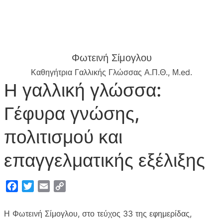
Φωτεινή Σίμογλου
Καθηγήτρια Γαλλικής Γλώσσας Α.Π.Θ., Μ.ed.
Η γαλλική γλώσσα:
Γέφυρα γνώσης,
πολιτισμού και
επαγγελματικής εξέλιξης
F
T
E
C
a
w
m
o
c
i
a
p
Η Φωτεινή Σίμογλου, στο τεύχος 33 της εφημερίδας,
e
t
i
y