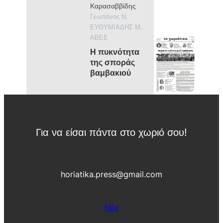
Καρασαββίδης
ν
Π
κ
ρ
Γεωπόνος Ν.
α
α
ΕΥΘΥΜΙΑΔΗΣ Μ.
ι
σ
ΑΒΕΕ
ι
ι
σ
ν
Η πυκνότητα
τ
ά
της σποράς
ο
δ
ρ
βαμβακιού
α
ί
ς
α
ς
Για να είσαι πάντα στο χωριό σου!
horiatika.press@gmail.com
Νέα