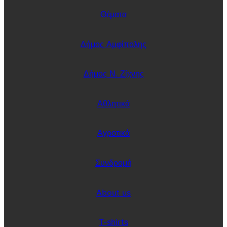
Θέματα
Δήμος Αμφίπολης
Δήμος Ν. Ζίχνης
Αθλητικά
Αγροτικά
Συνδρομή
About us
T-shirts