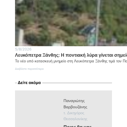
στον
ιερό
βράχο
της
Πρασινάδας
5/8/2026
Λευκόπετρα Ξάνθης: Η ποντιακή λύρα γίνεται σημεί
Το νέο υπό κατασκευή μνημείο στη Λευκόπετρα Ξάνθης τιμά τον Π
:
Διαβάστε περισσότερα
Λευκόπετρα
Ξάνθης:
Η
ποντιακή
λύρα
γίνεται
Παναγιώτης
σημείο
μνήμης
Βαρβουζάνης
και
τ. Δικηγόρος
τιμής
Θεσσαλονίκης