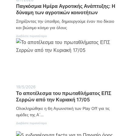
Παγκόσμια Ημέρα Αγροτικής Ανάπτυξης: Η
δύναμη των αγροτικών κοινοτήτων
Στηρίζοντας την ύπαιθρο, δημιουργούμε έναν πιο δίκαιο
και βιώσιμο κόσμο για όλους
:
Διαβάστε περισσότερα
Π
α
γ
κ
ό
σ
μ
ι
α
Η
19/5/2026
μ
Το αποτέλεσμα του πρωταθλήματος ΕΠΣ
έ
Σερρών από την Κυριακή 17/05
ρ
α
Ολοκληρώθηκε η 6η Αγωνιστική των Play Off για τις
Α
γ
ομάδες της Α΄…
ρ
:
Διαβάστε περισσότερα
ο
Τ
τ
ο
ι