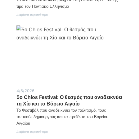
τιμά τον Ποντιακό Ελληνισμό
:
Διαβάστε περισσότερα
Λευκόπετρα
Ξάνθης:
Η
ποντιακή
λύρα
γίνεται
σημείο
μνήμης
και
τιμής
4/8/2026
5ο Chios Festival: Ο θεσμός που αναδεικνύει
τη Χίο και το Βόρειο Αιγαίο
Το Φεστιβάλ που αναδεικνύει τον πολιτισμό, τους
τοπικούς δημιουργούς και τα προϊόντα του Βορείου
Αιγαίου
:
Διαβάστε περισσότερα
5ο