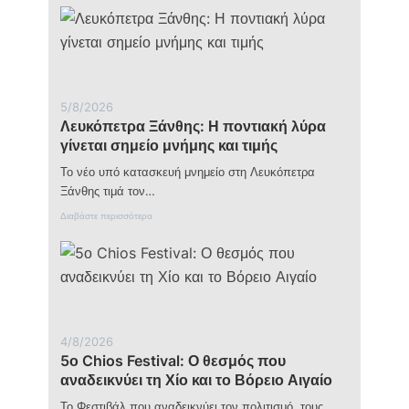
της
Νάξου
που
ενώνει
την
τοπική
κοινωνία
5/8/2026
με
Λευκόπετρα Ξάνθης: Η ποντιακή λύρα
τον
γίνεται σημείο μνήμης και τιμής
κόσμο
Το νέο υπό κατασκευή μνημείο στη Λευκόπετρα
Ξάνθης τιμά τον…
:
Διαβάστε περισσότερα
Λ
ε
υ
κ
ό
π
ε
τ
4/8/2026
ρ
5ο Chios Festival: Ο θεσμός που
α
Ξ
αναδεικνύει τη Χίο και το Βόρειο Αιγαίο
ά
ν
Το Φεστιβάλ που αναδεικνύει τον πολιτισμό, τους