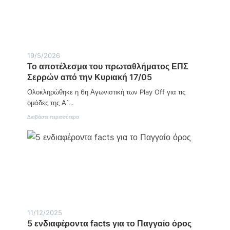
ι
κ
κ
ό
ή
σ
κ
μ
ο
ι
ι
α
ν
Η
19/5/2026
ω
μ
Το αποτέλεσμα του πρωταθλήματος ΕΠΣ
ν
έ
Σερρών από την Κυριακή 17/05
ί
ρ
α
α
Ολοκληρώθηκε η 6η Αγωνιστική των Play Off για τις
μ
Α
ε
γ
ομάδες της Α΄…
τ
ρ
:
ο
Διαβάστε περισσότερα
ο
Τ
ν
τ
ο
κ
ι
α
ό
κ
π
σ
ή
ο
μ
ς
τ
ο
Α
έ
ν
λ
ά
ε
π
σ
τ
μ
υ
11/12/2025
α
ξ
5 ενδιαφέροντα facts για το Παγγαίο όρος
τ
η