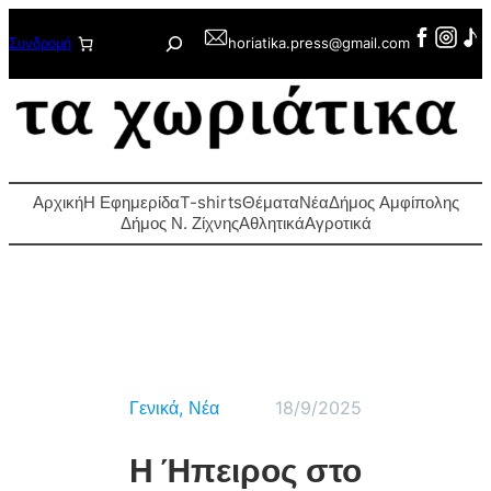
Μετάβαση
Αναζήτηση
Συνδρομή
horiatika.press@gmail.com
στο
περιεχόμενο
Αρχική
Η Εφημερίδα
T-shirts
Θέματα
Νέα
Δήμος Αμφίπολης
Δήμος Ν. Ζίχνης
Αθλητικά
Αγροτικά
Γενικά
, 
Νέα
18/9/2025
Η Ήπειρος στο