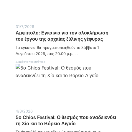
η
τ
ο
α
ν
ω
δ
γ
Κ
ν
υ
γ
υ
σ
α
ρ
τ
ί
ι
31/7/2026
ύ
ο
α
Αμφίπολη: Εγκαίνια για την ολοκλήρωση
χ
ό
κ
η
ρ
του έργου της αρχαίας ξύλινης γέφυρας
ή
μ
ο
1
α
Τα εγκαίνια θα πραγματοποιηθούν το Σάββατο 1
ς
7
σ
/
Αυγούστου 2026, στις 20:00 μ.μ.,…
τ
0
ο
:
Διαβάστε περισσότερα
5
ν
Α
Δ
μ
ρ
φ
α
ί
β
π
ή
ο
σ
λ
κ
η
ο
:
:
Ε
4/8/2026
Ν
γ
5ο Chios Festival: Ο θεσμός που αναδεικνύει
ε
κ
κ
τη Χίο και το Βόρειο Αιγαίο
α
ρ
ί
Το Φεστιβάλ που αναδεικνύει τον πολιτισμό, τους
ό
ν