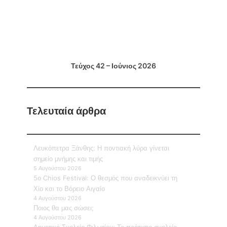
Τεύχος 42 – Ιούνιος 2026
Τελευταία άρθρα
Λευκόπετρα Ξάνθης: Η ποντιακή λύρα γίνεται
σημείο μνήμης και τιμής
5 Αυγούστου 2026
5ο Chios Festival: Ο θεσμός που αναδεικνύει τη
Χίο και το Βόρειο Αιγαίο
4 Αυγούστου 2026
Ποιος θα μας σώσει;
4 Αυγούστου 2026