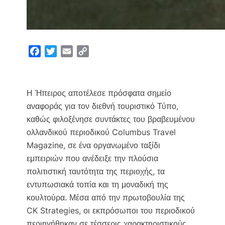
F
T
E
C
a
w
m
o
c
i
a
p
e
t
i
y
Η Ήπειρος αποτέλεσε πρόσφατα σημείο
b
t
l
L
αναφοράς για τον διεθνή τουριστικό Τύπο,
o
e
i
καθώς φιλοξένησε συντάκτες του βραβευμένου
o
r
n
ολλανδικού περιοδικού Columbus Travel
k
k
Magazine, σε ένα οργανωμένο ταξίδι
εμπειριών που ανέδειξε την πλούσια
πολιτιστική ταυτότητα της περιοχής, τα
εντυπωσιακά τοπία και τη μοναδική της
κουλτούρα. Μέσα από την πρωτοβουλία της
CK Strategies, οι εκπρόσωποι του περιοδικού
περιηγήθηκαν σε τέσσερις χαρακτηριστικούς