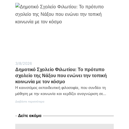
Chios
Festival:
Ο
θεσμός
που
αναδεικνύει
τη
Χίο
και
το
Βόρειο
Αιγαίο
3/8/2026
Δημοτικό Σχολείο Φιλωτίου: Το πρότυπο
σχολείο της Νάξου που ενώνει την τοπική
κοινωνία με τον κόσμο
Η καινοτόμος εκπαιδευτική φιλοσοφία, που συνδέει τη
μάθηση με την κοινωνία και κερδίζει αναγνώριση σε…
:
Διαβάστε περισσότερα
Δημοτικό
Σχολείο
Φιλωτίου:
Το
πρότυπο
σχολείο