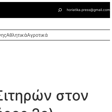
Αναζήτηση
horiatika.press@gmail.com
νης
Αθλητικά
Αγροτικά
Σιτηρών στον