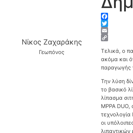
Δήμ
F
a
T
c
w
E
Νίκος Ζαχαράκης
e
i
m
C
Τελικά, ο π
b
t
a
o
Γεωπόνος
o
t
i
p
ακόμα και ότ
o
e
l
y
παραγωγής γ
k
r
L
i
Την λύση δί
n
το βασικό 
k
λίπασμα σιτ
MPPA DUO, α
τεχνολογία 
οι υπόλοιπε
λιπαντικών 