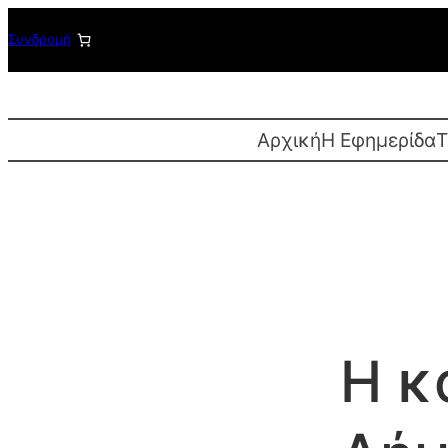
Μετάβαση
Συνδρομή
στο
περιεχόμενο
Αρχική
Η Εφημερίδα
T
Η κ