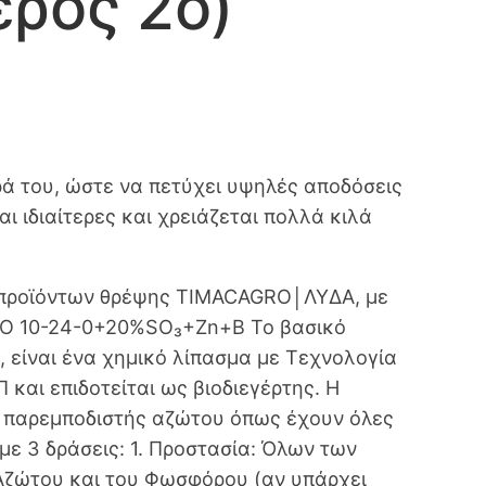
ρος 2ο)
ηρά του, ώστε να πετύχει υψηλές αποδόσεις
αι ιδιαίτερες και χρειάζεται πολλά κιλά
αι προϊόντων θρέψης TIMACAGRO│ΛΥΔΑ, με
O 10-24-0+20%SO₃+Zn+B Το βασικό
είναι ένα χημικό λίπασμα με Τεχνολογία
και επιδοτείται ως βιοδιεγέρτης. Η
ή παρεμποδιστής αζώτου όπως έχουν όλες
 με 3 δράσεις: 1. Προστασία: Όλων των
Αζώτου και του Φωσφόρου (αν υπάρχει