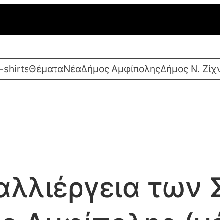
-shirts
Θέματα
Νέα
Δήμος Αμφίπολης
Δήμος Ν. Ζίχ
αλλιέργεια των 