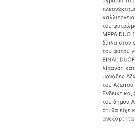
υγρασία του
πλεονέκτημα
καλλιέργεια
του φυτρώμα
MPPA DUO 10
δίπλα στον 
του φυτού γ
ΕΙΝΑΙ: DUO
λίπανση κατ
μονάδες Άζω
του Αζώτου 
Ενδεικτικά
του δήμου Α
ότι θα είχε
ανεξάρτητα 