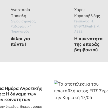
Αυγούστου
Αναστασία
Χάρης
Πασιαλή
Καρασαββίδης
Δημοσιογράφος,
Γεωπόνος Ν.
Ραδιοφωνική
ΕΥΘΥΜΙΑΔΗΣ Μ.
Παραγωγός
ΑΒΕΕ
Φίλοι για
Η πυκνότητα
πάντα!
της σποράς
βαμβακιού
α Ημέρα Αγροτικής
ς: Η δύναμη των
ν κοινοτήτων
την ύπαιθρο, δημιουργούμε