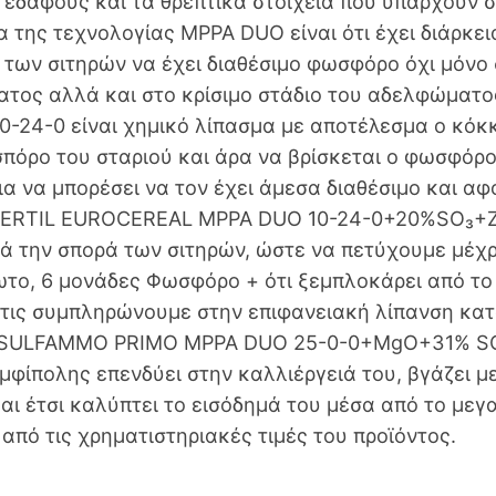
 εδάφους και τα θρεπτικά στοιχεία που υπάρχουν 
 της τεχνολογίας MPPA DUO είναι ότι έχει διάρκει
 των σιτηρών να έχει διαθέσιμο φωσφόρο όχι μόνο
τος αλλά και στο κρίσιμο στάδιο του αδελφώματ
-24-0 είναι χημικό λίπασμα με αποτέλεσμα ο κόκκ
σπόρο του σταριού και άρα να βρίσκεται ο φωσφόρο
ια να μπορέσει να τον έχει άμεσα διαθέσιμο και 
FERTIL EUROCEREAL MPPA DUO 10-24-0+20%SO₃+Zn
ά την σπορά των σιτηρών, ώστε να πετύχουμε μέχρ
το, 6 μονάδες Φωσφόρο + ότι ξεμπλοκάρει από τ
τις συμπληρώνουμε στην επιφανειακή λίπανση κατ
, SULFAMMO PRIMO MPPA DUO 25-0-0+MgO+31% SO
μφίπολης επενδύει στην καλλιέργειά του, βγάζει μ
 και έτσι καλύπτει το εισόδημά του μέσα από το μεγ
από τις χρηματιστηριακές τιμές του προϊόντος.