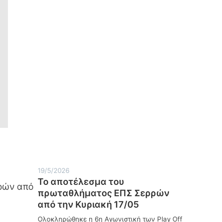
για
λόγους
ασφαλείας
19/5/2026
Το αποτέλεσμα του
πρωταθλήματος ΕΠΣ Σερρών
από την Κυριακή 17/05
Ολοκληρώθηκε η 6η Αγωνιστική των Play Off