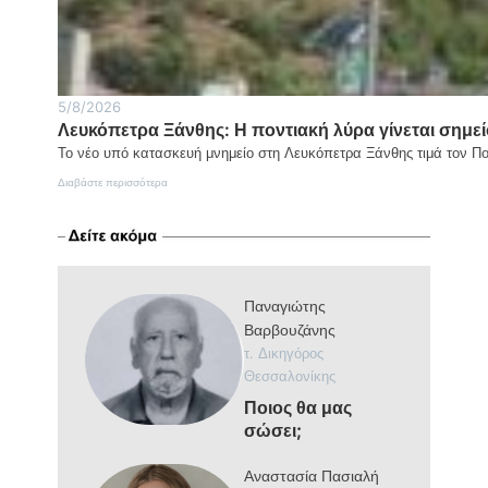
5/8/2026
Λευκόπετρα Ξάνθης: Η ποντιακή λύρα γίνεται σημεί
Το νέο υπό κατασκευή μνημείο στη Λευκόπετρα Ξάνθης τιμά τον Π
:
Διαβάστε περισσότερα
Λευκόπετρα
Ξάνθης:
Η
ποντιακή
λύρα
γίνεται
Παναγιώτης
σημείο
μνήμης
Βαρβουζάνης
και
τ. Δικηγόρος
τιμής
Θεσσαλονίκης
Ποιος θα μας
σώσει;
Αναστασία Πασιαλή