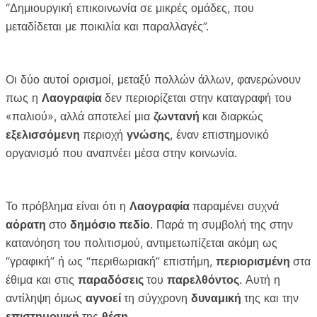
“Δημιουργική επικοινωνία σε μικρές ομάδες, που
μεταδίδεται με ποικιλία και παραλλαγές”.
Οι δύο αυτοί ορισμοί, μεταξύ πολλών άλλων, φανερώνουν
πως η
Λαογραφία
δεν περιορίζεται στην καταγραφή του
«παλιού», αλλά αποτελεί μια
ζωντανή
και διαρκώς
εξελισσόμενη
περιοχή
γνώσης
, έναν επιστημονικό
οργανισμό που αναπνέει μέσα στην κοινωνία.
Το πρόβλημα είναι ότι η
Λαογραφία
παραμένει συχνά
αόρατη
στο
δημόσιο πεδίο
. Παρά τη συμβολή της στην
κατανόηση του πολιτισμού, αντιμετωπίζεται ακόμη ως
“γραφική” ή ως “περιθωριακή” επιστήμη,
περιορισμένη
στα
έθιμα και στις
παραδόσεις
του
παρελθόντος
. Αυτή η
αντίληψη όμως
αγνοεί
τη σύγχρονη
δυναμική
της και την
επιστημονική
της
θέση
.