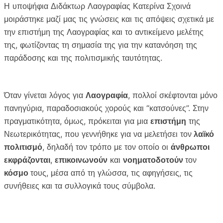
c
i
a
p
Η υποψήφια Διδάκτωρ Λαογραφίας Κατερίνα Σχοινά
e
t
i
y
μοιράστηκε μαζί μας τις γνώσεις και τις απόψεις σχετικά με
b
t
l
L
την επιστήμη της Λαογραφίας και το αντικείμενο μελέτης
o
e
i
της, φωτίζοντας τη σημασία της για την κατανόηση της
o
r
n
παράδοσης και της πολιτισμικής ταυτότητας.
k
k
Όταν γίνεται λόγος για
Λαογραφία
, πολλοί σκέφτονται μόνο
πανηγύρια, παραδοσιακούς χορούς και “κατσούνες”. Στην
πραγματικότητα, όμως, πρόκειται για μια
επιστήμη
της
Νεωτερικότητας, που γεννήθηκε για να μελετήσει τον
λαϊκό
πολιτισμό
, δηλαδή τον τρόπο με τον οποίο οι
άνθρωποι
εκφράζονται
,
επικοινωνούν
και
νοηματοδοτούν
τον
κόσμο
τους, μέσα από τη γλώσσα, τις αφηγήσεις, τις
συνήθειες και τα συλλογικά τους σύμβολα.