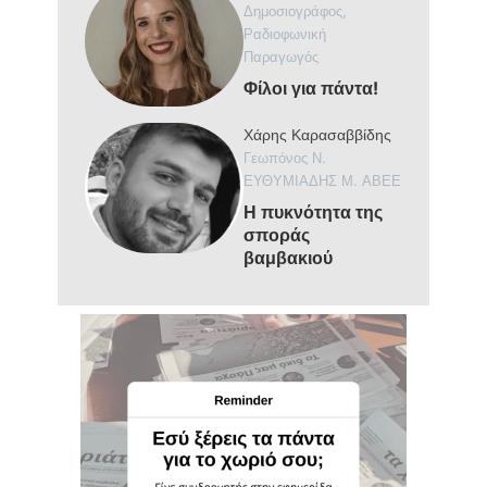
Δημοσιογράφος,
Ραδιοφωνική
Παραγωγός
Φίλοι για πάντα!
Χάρης Καρασαββίδης
Γεωπόνος Ν.
ΕΥΘΥΜΙΑΔΗΣ Μ. ΑΒΕΕ
Η πυκνότητα της
σποράς
βαμβακιού