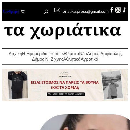
Μετάβαση
Αναζήτηση
Συνδρομή
horiatika.press@gmail.com
στο
περιεχόμενο
Αρχική
Η Εφημερίδα
T-shirts
Θέματα
Νέα
Δήμος Αμφίπολης
Δήμος Ν. Ζίχνης
Αθλητικά
Αγροτικά