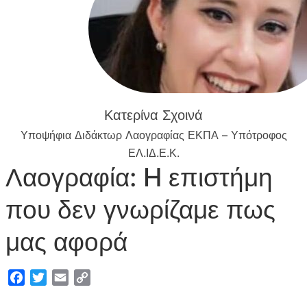
Κατερίνα Σχοινά
Υποψήφια Διδάκτωρ Λαογραφίας ΕΚΠΑ – Υπότροφος
ΕΛ.ΙΔ.Ε.Κ.
Λαογραφία: H επιστήμη
που δεν γνωρίζαμε πως
μας αφορά
F
T
E
C
a
w
m
o