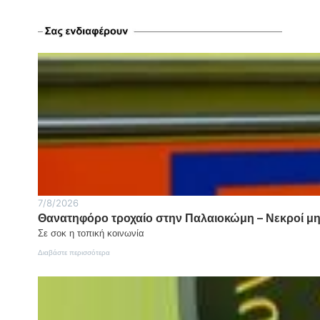
7/8/2026
Θανατηφόρο τροχαίο στην Παλαιοκώμη – Νεκροί μητ
Σε σοκ η τοπική κοινωνία
:
Διαβάστε περισσότερα
Θανατηφόρο
τροχαίο
στην
Παλαιοκώμη
–
Νεκροί