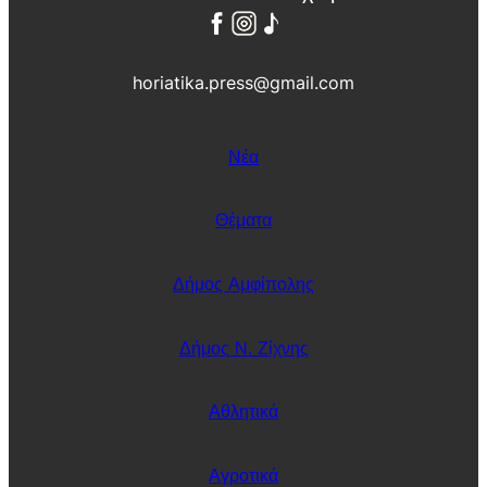
horiatika.press@gmail.com
Νέα
Θέματα
Δήμος Αμφίπολης
Δήμος Ν. Ζίχνης
Αθλητικά
Αγροτικά