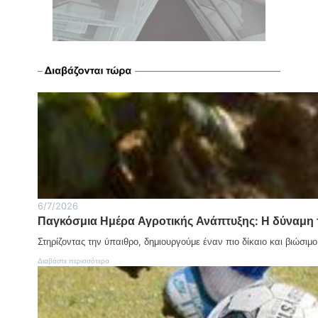
6/7/2026
Παγκόσμια Ημέρα Αγροτικής Ανάπτυξης: Η δύναμη 
Στηρίζοντας την ύπαιθρο, δημιουργούμε έναν πιο δίκαιο και βιώσιμ
:
Διαβάστε περισσότερα
Π
α
γ
κ
ό