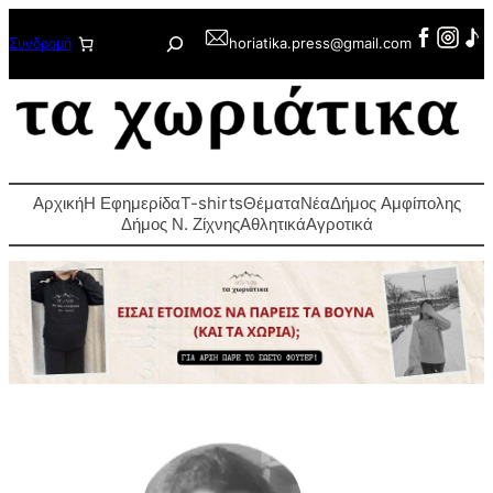
Μετάβαση
Αναζήτηση
Συνδρομή
horiatika.press@gmail.com
στο
περιεχόμενο
Αρχική
Η Εφημερίδα
T-shirts
Θέματα
Νέα
Δήμος Αμφίπολης
Δήμος Ν. Ζίχνης
Αθλητικά
Αγροτικά