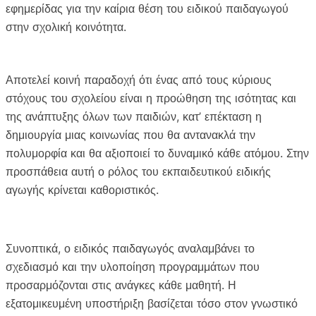
e
t
i
y
εφημερίδας για την καίρια θέση του ειδικού παιδαγωγού
b
t
l
L
στην σχολική κοινότητα.
o
e
i
o
r
n
k
k
Αποτελεί κοινή παραδοχή ότι ένας από τους κύριους
στόχους του σχολείου είναι η προώθηση της ισότητας και
της ανάπτυξης όλων των παιδιών, κατ’ επέκταση η
δημιουργία μιας κοινωνίας που θα αντανακλά την
πολυμορφία και θα αξιοποιεί το δυναμικό κάθε ατόμου. Στην
προσπάθεια αυτή ο ρόλος του εκπαιδευτικού ειδικής
αγωγής κρίνεται καθοριστικός.
Συνοπτικά, ο ειδικός παιδαγωγός αναλαμβάνει το
σχεδιασμό και την υλοποίηση προγραμμάτων που
προσαρμόζονται στις ανάγκες κάθε μαθητή. Η
εξατομικευμένη υποστήριξη βασίζεται τόσο στον γνωστικό