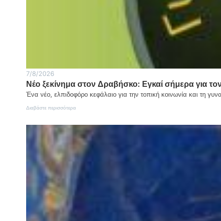
μητέρα
και
γιος
7/8/2026
Νέο ξεκίνημα στον Δραβήσκο: Εγκαί σήμερα για 
Ένα νέο, ελπιδοφόρο κεφάλαιο για την τοπική κοινωνία και τη γυ
:
Διαβάστε περισσότερα
Νέο
ξεκίνημα
στον
Δραβήσκο:
Εγκαί
σήμερα
για
τον
Σύλλογο
Γυναικών
«Η
ΗΔΩΝΙΔΑ»