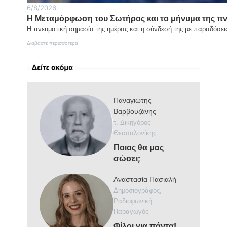
6/8/2026
Η Μεταμόρφωση του Σωτήρος και το μήνυμα της π
Η πνευματική σημασία της ημέρας και η σύνδεσή της με παραδόσε
:
Διαβάστε περισσότερα
Η
Μεταμόρφωση
του
Σωτήρος
και
το
Παναγιώτης
μήνυμα
της
Βαρβουζάνης
πνευματικής
τ. Δικηγόρος
αλλαγής
του
Θεσσαλονίκης
ανθρώπου
Ποιος θα μας
σώσει;
Αναστασία Πασιαλή
Δημοσιογράφος,
Ραδιοφωνική
Παραγωγός
Φίλοι για πάντα!