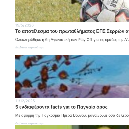
σ
μ
ι
α
Η
19/5/2026
μ
Το αποτέλεσμα του πρωταθλήματος ΕΠΣ Σερρών απ
έ
ρ
Ολοκληρώθηκε η 6η Αγωνιστική των Play Off για τις ομάδες της Α
α
Α
:
Διαβάστε περισσότερα
γ
Τ
ρ
ο
ο
α
τ
π
ι
ο
κ
τ
ή
έ
ς
λ
Α
ε
ν
σ
ά
μ
11/12/2025
π
α
τ
5 ενδιαφέροντα facts για το Παγγαίο όρος
τ
υ
ο
ξ
Με αφορμή την Παγκόσμια Ημέρα Βουνού, μαθαίνουμε όσα δε ξέρο
υ
η
π
:
Διαβάστε περισσότερα
ς
ρ
5
: