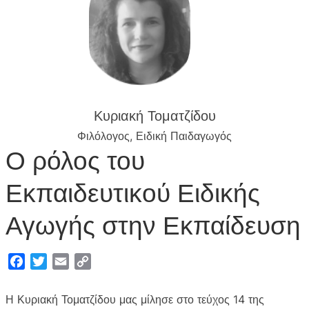
Κυριακή Τοματζίδου
Φιλόλογος, Ειδική Παιδαγωγός
Ο ρόλος του
Εκπαιδευτικού Ειδικής
Αγωγής στην Εκπαίδευση
F
T
E
C
a
w
m
o
c
i
a
p
Η Κυριακή Τοματζίδου μας μίλησε στο τεύχος 14 της