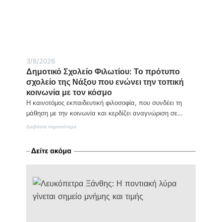
τη
Χίο
και
το
Βόρειο
Αιγαίο
3/8/2026
Δημοτικό Σχολείο Φιλωτίου: Το πρότυπο
σχολείο της Νάξου που ενώνει την τοπική
κοινωνία με τον κόσμο
Η καινοτόμος εκπαιδευτική φιλοσοφία, που συνδέει τη
μάθηση με την κοινωνία και κερδίζει αναγνώριση σε…
:
Διαβάστε περισσότερα
Δημοτικό
Σχολείο
Φιλωτίου:
Το
πρότυπο
σχολείο
της
Νάξου
που
ενώνει
την
τοπική