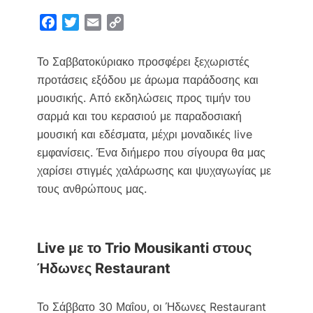
F
T
E
C
a
w
m
o
c
i
a
p
Το Σαββατοκύριακο προσφέρει ξεχωριστές
e
t
i
y
προτάσεις εξόδου με άρωμα παράδοσης και
b
t
l
L
μουσικής. Από εκδηλώσεις προς τιμήν του
o
e
i
σαρμά και του κερασιού με παραδοσιακή
o
r
n
μουσική και εδέσματα, μέχρι μοναδικές live
k
k
εμφανίσεις. Ένα διήμερο που σίγουρα θα μας
χαρίσει στιγμές χαλάρωσης και ψυχαγωγίας με
τους ανθρώπους μας.
Live με το Trio Mousikanti στους
Ήδωνες Restaurant
Το Σάββατο 30 Μαΐου, οι Ήδωνες Restaurant