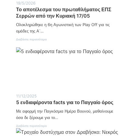
ν
Η
19/5/2026
ω
μ
Το αποτέλεσμα του πρωταθλήματος ΕΠΣ
ν
έ
Σερρών από την Κυριακή 17/05
ί
ρ
α
α
Ολοκληρώθηκε η 6η Αγωνιστική των Play Off για τις
μ
Α
ε
γ
ομάδες της Α΄…
τ
ρ
:
ο
Διαβάστε περισσότερα
ο
Τ
ν
τ
ο
κ
ι
α
ό
κ
π
σ
ή
ο
μ
ς
τ
ο
Α
έ
ν
λ
ά
ε
π
σ
τ
μ
υ
11/12/2025
α
ξ
5 ενδιαφέροντα facts για το Παγγαίο όρος
τ
η
ο
ς
Με αφορμή την Παγκόσμια Ημέρα Βουνού, μαθαίνουμε
υ
:
π
όσα δε ξέρουμε για το…
Η
ρ
δ
:
Διαβάστε περισσότερα
ω
ύ
5
τ
ν
ε