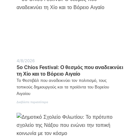
ποντιακή
λύρα
γίνεται
σημείο
μνήμης
και
τιμής
4/8/2026
5ο Chios Festival: Ο θεσμός που αναδεικνύει
τη Χίο και το Βόρειο Αιγαίο
Το Φεστιβάλ που αναδεικνύει τον πολιτισμό, τους
τοπικούς δημιουργούς και τα προϊόντα του Βορείου
Αιγαίου
:
Διαβάστε περισσότερα
5ο
Chios
Festival:
Ο
θεσμός
που
αναδεικνύει