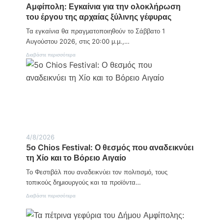
α
Αμφίπολη: Εγκαίνια για την ολοκλήρωση
χ
ό
κ
η
ρ
του έργου της αρχαίας ξύλινης γέφυρας
ή
μ
ο
1
α
Τα εγκαίνια θα πραγματοποιηθούν το Σάββατο 1
ς
7
σ
/
Αυγούστου 2026, στις 20:00 μ.μ.,…
τ
0
ο
:
Διαβάστε περισσότερα
5
ν
Α
Δ
μ
ρ
φ
α
ί
β
π
ή
ο
σ
λ
κ
η
ο
:
:
Ε
4/8/2026
Ν
γ
5ο Chios Festival: Ο θεσμός που αναδεικνύει
ε
κ
κ
τη Χίο και το Βόρειο Αιγαίο
α
ρ
ί
Το Φεστιβάλ που αναδεικνύει τον πολιτισμό, τους
ό
ν
ς
ι
τοπικούς δημιουργούς και τα προϊόντα…
1
α
8
:
Διαβάστε περισσότερα
γ
χ
5
ι
ρ
ο
α
ο
C
τ