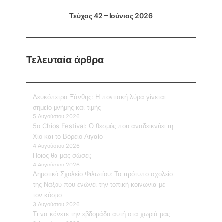
Τεύχος 42 – Ιούνιος 2026
Τελευταία άρθρα
Λευκόπετρα Ξάνθης: Η ποντιακή λύρα γίνεται
σημείο μνήμης και τιμής
5 Αυγούστου 2026
5ο Chios Festival: Ο θεσμός που αναδεικνύει τη
Χίο και το Βόρειο Αιγαίο
4 Αυγούστου 2026
Ποιος θα μας σώσει;
4 Αυγούστου 2026
Δημοτικό Σχολείο Φιλωτίου: Το πρότυπο σχολείο
της Νάξου που ενώνει την τοπική κοινωνία με
τον κόσμο
3 Αυγούστου 2026
Τι να κάνετε την εβδομάδα αυτή στα χωριά μας