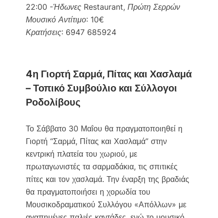
22:00 -Ήδωνες Restaurant, Πρώτη Σερρών
Μουσικό Αντίτιμο: 10€
Κρατήσεις: 6947 685924
4η Γιορτή Σαρμά, Πίτας και Χασλαμά
– Τοπικό Συμβούλιο και Σύλλογοι
Ροδολίβους
Το Σάββατο 30 Μαΐου θα πραγματοποιηθεί η
Γιορτή “Σαρμά, Πίτας και Χασλαμά” στην
κεντρική πλατεία του χωριού, με
πρωταγωνιστές τα σαρμαδάκια, τις σπιτικές
πίτες και τον χασλαμά. Την έναρξη της βραδιάς
θα πραγματοποιήσει η χορωδία του
Μουσικοδραματικού Συλλόγου «Απόλλων» με
αγαπημένες παλιές καντάδες, ενώ το μουσικό