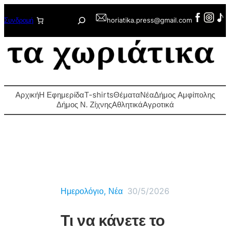
Μετάβαση
Αναζήτηση
Συνδρομή
horiatika.press@gmail.com
στο
περιεχόμενο
Αρχική
Η Εφημερίδα
T-shirts
Θέματα
Νέα
Δήμος Αμφίπολης
Δήμος Ν. Ζίχνης
Αθλητικά
Αγροτικά
Ημερολόγιο
, 
Νέα
30/5/2026
Τι να κάνετε το