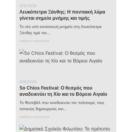
κοινωνία
5/8/2026
με
Λευκόπετρα Ξάνθης: Η ποντιακή λύρα
τον
γίνεται σημείο μνήμης και τιμής
κόσμο
Το νέο υπό κατασκευή μνημείο στη Λευκόπετρα
Ξάνθης τιμά τον…
:
Διαβάστε περισσότερα
Λ
ε
υ
κ
ό
π
ε
τ
4/8/2026
ρ
5ο Chios Festival: Ο θεσμός που
α
Ξ
αναδεικνύει τη Χίο και το Βόρειο Αιγαίο
ά
ν
Το Φεστιβάλ που αναδεικνύει τον πολιτισμό, τους
θ
τοπικούς δημιουργούς και…
η
ς
:
Διαβάστε περισσότερα
:
5
Η
ο
π
C