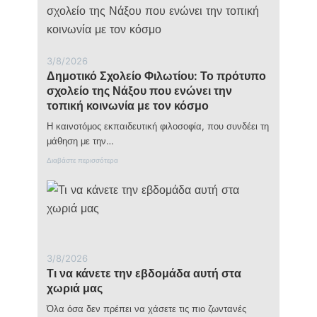
ο
h
ν
i
τ
o
ι
s
α
F
3/8/2026
κ
e
Δημοτικό Σχολείο Φιλωτίου: Το πρότυπο
ή
s
λ
t
σχολείο της Νάξου που ενώνει την
ύ
i
τοπική κοινωνία με τον κόσμο
ρ
v
α
a
Η καινοτόμος εκπαιδευτική φιλοσοφία, που συνδέει τη
γ
l
μάθηση με την…
ί
:
ν
Ο
:
Διαβάστε περισσότερα
ε
θ
Δ
τ
ε
η
α
σ
μ
ι
μ
ο
σ
ό
τ
η
ς
ι
μ
π
κ
ε
ο
ό
ί
υ
3/8/2026
Σ
ο
α
Τι να κάνετε την εβδομάδα αυτή στα
χ
μ
ν
ο
χωριά μας
ν
α
λ
ή
δ
ε
Όλα όσα δεν πρέπει να χάσετε τις πιο ζωντανές
μ
ε