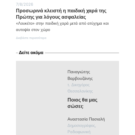
7/8/2026
Προσωρινά κλειστή η παιδική χαρά της
Πρώτης για λόγους ασφαλείας
«Λουκέτο» στην παιδική χαρά μετά από ατύχημα και
αυτοψία στον χώρο
:
Διαβάστε περισσότερα
Προσωρινά
κλειστή
η
παιδική
χαρά
της
Παναγιώτης
Πρώτης
για
Βαρβουζάνης
λόγους
τ. Δικηγόρος
ασφαλείας
Θεσσαλονίκης
Ποιος θα μας
σώσει;
Αναστασία Πασιαλή
Δημοσιογράφος,
Ραδιοφωνική