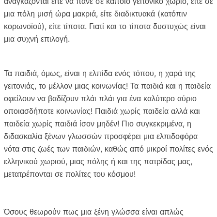
αναγκάζονται είτε να πάνε σε κάποιο γειτονικό χωριό, είτε σε
μια πόλη μισή ώρα μακριά, είτε διαδικτυακά (κατόπιν
κορωνοϊού), είτε τίποτα. Γιατί και το τίποτα δυστυχώς είναι
μια συχνή επιλογή.
Τα παιδιά, όμως, είναι η ελπίδα ενός τόπου, η χαρά της
γειτονιάς, το μέλλον μιας κοινωνίας! Τα παιδιά και η παιδεία
οφείλουν να βαδίζουν πλάι πλάι για ένα καλύτερο αύριο
οποιασδήποτε κοινωνίας! Παιδιά χωρίς παιδεία αλλά και
παιδεία χωρίς παιδιά ίσον μηδέν! Πιο συγκεκριμένα, η
διδασκαλία ξένων γλωσσών προσφέρει μια ελπιδοφόρα
νότα στις ζωές των παιδιών, καθώς από μικροί πολίτες ενός
ελληνικού χωριού, μιας πόλης ή και της πατρίδας μας,
μετατρέπονται σε πολίτες του κόσμου!
Όσους θεωρούν πως μια ξένη γλώσσα είναι απλώς