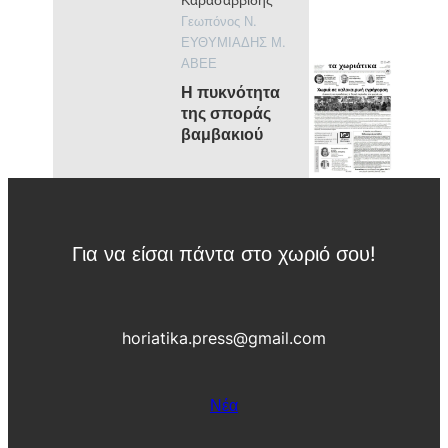
τ
Π
ι
α
ρ
Γεωπόνος Ν.
ι
α
σ
ΕΥΘΥΜΙΑΔΗΣ Μ.
σ
τ
ΑΒΕΕ
ι
ο
ν
ρ
Η πυκνότητα
ά
ί
της σποράς
δ
α
βαμβακιού
α
ς
ς
Για να είσαι πάντα στο χωριό σου!
horiatika.press@gmail.com
Νέα