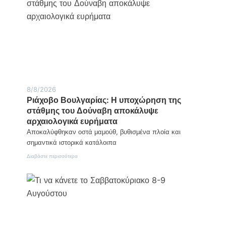
8/8/2026
Ριάχοβο Βουλγαρίας: Η υποχώρηση της
στάθμης του Δούναβη αποκάλυψε
αρχαιολογικά ευρήματα
Αποκαλύφθηκαν οστά μαμούθ, βυθισμένα πλοία και
σημαντικά ιστορικά κατάλοιπα
:
Διαβάστε περισσότερα
Ριάχοβο
Βουλγαρίας:
Η
υποχώρηση
της
στάθμης
του
Δούναβη