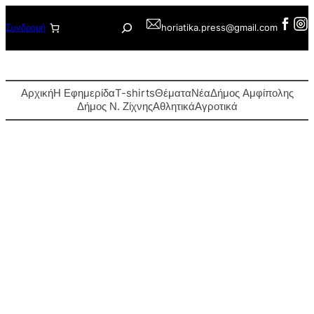
Μετάβαση
Αναζήτηση
Συνδρομή
horiatika.press@gmail.com
στο
περιεχόμενο
Αρχική
Η Εφημερίδα
T-shirts
Θέματα
Νέα
Δήμος Αμφίπολης
Δήμος Ν. Ζίχνης
Αθλητικά
Αγροτικά