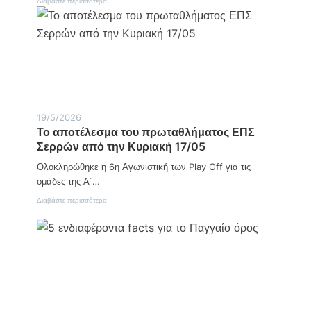
:
Διαβάστε περισσότερα
Π
α
γ
κ
ό
σ
μ
ι
α
Η
19/5/2026
μ
Το αποτέλεσμα του πρωταθλήματος ΕΠΣ
έ
Σερρών από την Κυριακή 17/05
ρ
α
Ολοκληρώθηκε η 6η Αγωνιστική των Play Off για τις
Α
γ
ομάδες της Α΄…
ρ
:
Διαβάστε περισσότερα
ο
Τ
τ
ο
ι
α
κ
π
ή
ο
ς
τ
Α
έ
ν
λ
ά
ε
π
σ