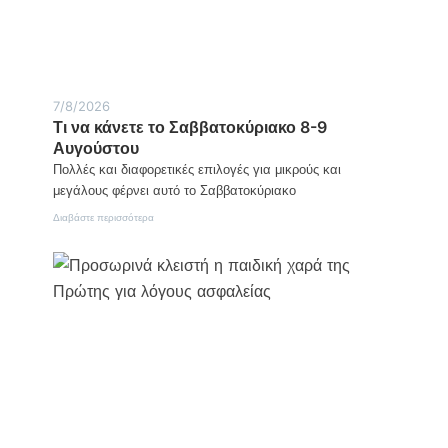
αποκάλυψε
αρχαιολογικά
ευρήματα
7/8/2026
Τι να κάνετε το Σαββατοκύριακο 8-9
Αυγούστου
Πολλές και διαφορετικές επιλογές για μικρούς και
μεγάλους φέρνει αυτό το Σαββατοκύριακο
:
Διαβάστε περισσότερα
Τι
να
κάνετε
το
Σαββατοκύριακο
8-
9
Αυγούστου