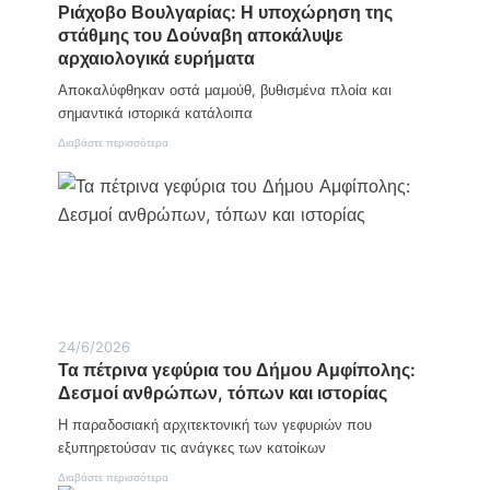
Ριάχοβο Βουλγαρίας: Η υποχώρηση της
ή
κ
μ
στάθμης του Δούναβη αποκάλυψε
α
ε
ί
αρχαιολογικά ευρήματα
ρ
ν
α
ι
Αποκαλύφθηκαν οστά μαμούθ, βυθισμένα πλοία και
γ
α
σημαντικά ιστορικά κατάλοιπα
ι
γ
α
ι
:
Διαβάστε περισσότερα
τ
α
Ρ
ο
τ
ι
ν
η
ά
Σ
ν
χ
ύ
ο
ο
λ
λ
β
λ
ο
ο
ο
κ
Β
γ
λ
ο
ο
ή
υ
Γ
ρ
λ
24/6/2026
υ
ω
γ
ν
σ
Τα πέτρινα γεφύρια του Δήμου Αμφίπολης:
α
α
η
ρ
Δεσμοί ανθρώπων, τόπων και ιστορίας
ι
τ
ί
κ
ο
α
Η παραδοσιακή αρχιτεκτονική των γεφυριών που
ώ
υ
ς
εξυπηρετούσαν τις ανάγκες των κατοίκων
ν
έ
:
«
ρ
Η
:
Διαβάστε περισσότερα
Η
γ