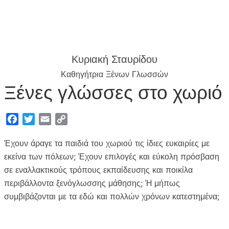
Κυριακή Σταυρίδου
Καθηγήτρια Ξένων Γλωσσών
Ξένες γλώσσες στο χωριό
F
T
E
C
a
w
m
o
Έχουν άραγε τα παιδιά του χωριού τις ίδιες ευκαιρίες με
c
i
a
p
e
t
i
y
εκείνα των πόλεων; Έχουν επιλογές και εύκολη πρόσβαση
b
t
l
L
σε εναλλακτικούς τρόπους εκπαίδευσης και ποικίλα
o
e
i
περιβάλλοντα ξενόγλωσσης μάθησης; Ή μήπως
o
r
n
συμβιβάζονται με τα εδώ και πολλών χρόνων κατεστημένα;
k
k