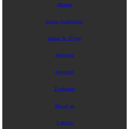
Θέματα
Δήμος Αμφίπολης
Δήμος Ν. Ζίχνης
Αθλητικά
Αγροτικά
Συνδρομή
About us
T-shirts