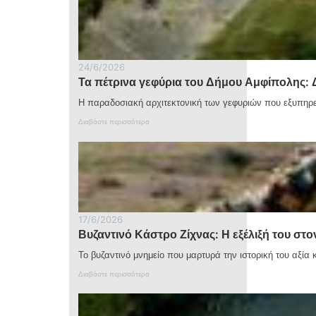
για
λόγους
ασφαλείας
24/6/2026
Τα πέτρινα γεφύρια του Δήμου Αμφίπολης: 
Η παραδοσιακή αρχιτεκτονική των γεφυριών που εξυπηρ
:
Διαβάστε περισσότερα
Τ
α
π
έ
τ
ρ
ι
ν
17/6/2026
α
Βυζαντινό Κάστρο Ζίχνας: Η εξέλιξή του στ
γ
ε
Το βυζαντινό μνημείο που μαρτυρά την ιστορική του αξία 
φ
ύ
:
Διαβάστε περισσότερα
ρ
Β
ι
υ
α
ζ
τ