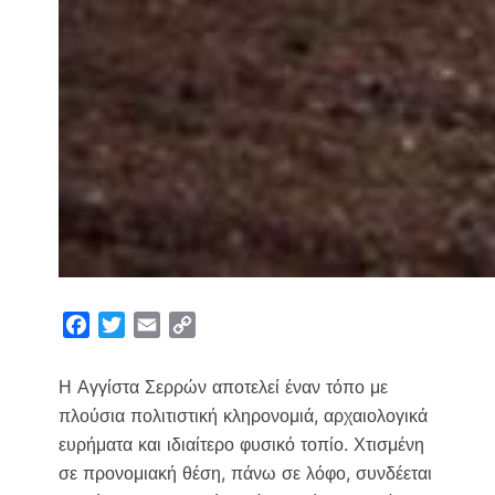
F
T
E
C
a
w
m
o
c
i
a
p
Η Αγγίστα Σερρών αποτελεί έναν τόπο με
e
t
i
y
πλούσια πολιτιστική κληρονομιά, αρχαιολογικά
b
t
l
L
ευρήματα και ιδιαίτερο φυσικό τοπίο. Χτισμένη
o
e
i
σε προνομιακή θέση, πάνω σε λόφο, συνδέεται
o
r
n