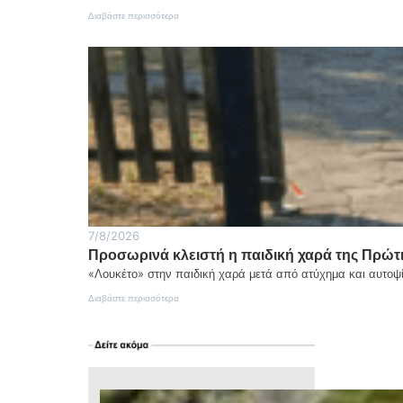
:
Διαβάστε περισσότερα
Τι
να
κάνετε
το
Σαββατοκύριακο
8-
9
Αυγούστου
7/8/2026
Προσωρινά κλειστή η παιδική χαρά της Πρώτ
«Λουκέτο» στην παιδική χαρά μετά από ατύχημα και αυτοψ
:
Διαβάστε περισσότερα
Προσωρινά
κλειστή
η
παιδική
χαρά
της
Πρώτης