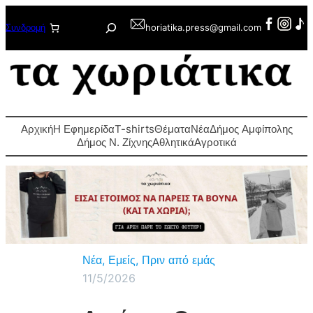
Μετάβαση
Αναζήτηση
Συνδρομή
horiatika.press@gmail.com
στο
περιεχόμενο
Αρχική
Η Εφημερίδα
T-shirts
Θέματα
Νέα
Δήμος Αμφίπολης
Δήμος Ν. Ζίχνης
Αθλητικά
Αγροτικά
Νέα
, 
Εμείς
, 
Πριν από εμάς
11/5/2026