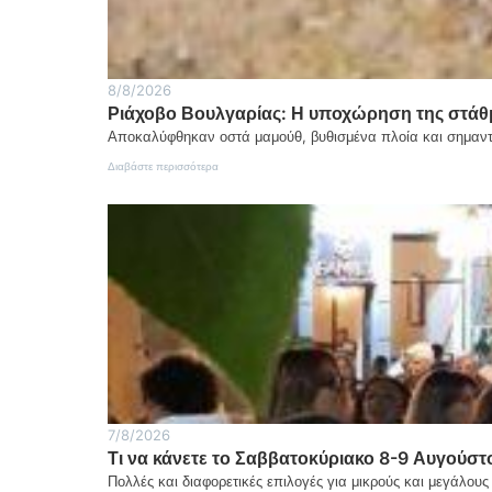
8/8/2026
Ριάχοβο Βουλγαρίας: Η υποχώρηση της στάθ
Αποκαλύφθηκαν οστά μαμούθ, βυθισμένα πλοία και σημαντ
:
Διαβάστε περισσότερα
Ριάχοβο
Βουλγαρίας:
Η
υποχώρηση
της
στάθμης
του
Δούναβη
αποκάλυψε
αρχαιολογικά
ευρήματα
7/8/2026
Τι να κάνετε το Σαββατοκύριακο 8-9 Αυγούστ
Πολλές και διαφορετικές επιλογές για μικρούς και μεγάλου