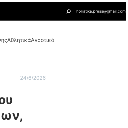
Αναζήτηση
horiatika.press@gmail.com
νης
Αθλητικά
Αγροτικά
24/6/2026
ου
πων,