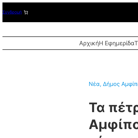
Μετάβαση
Συνδρομή
στο
περιεχόμενο
Αρχική
Η Εφημερίδα
T
Νέα
, 
Δήμος Αμφίπ
Τα πέτ
Αμφίπο