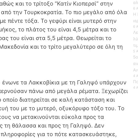
θώς και το τρίτοξο “Κατίν Κιοπερσί” στην
αλ
6 
 από την Τουρκοκρατία. Το πιο μεγάλο από όλα
Η 
 με πέντε τόξα. Το γεφύρι είναι μυτερό στην
ιε
6 
ήκος, το πλάτος του είναι 4,5 μέτρα και το
Λε
ς του είναι στα 5,5 μέτρα. Θεωρείται το
λύ
τι
Μακεδονία και το τρίτο μεγαλύτερο σε όλη τη
5 
5ο
αν
Αι
4 
υ ένωνε τα Λακκοβίκια με τη Γαληψό υπάρχουν
Πο
4 
περνούσαν πάνω από μεγάλα ρέματα. Ξεχωρίζει
το οποίο διατηρείται σε καλή κατάσταση και
ευή του με το μυτερό, οξυκόρυφο τόξο του. Το
κους να μετακινούνται εύκολα προς τα
ς τη θάλασσα και προς τη Γαληψό. Δεν
 πληροφορίες για το πότε κατασκευάστηκε,