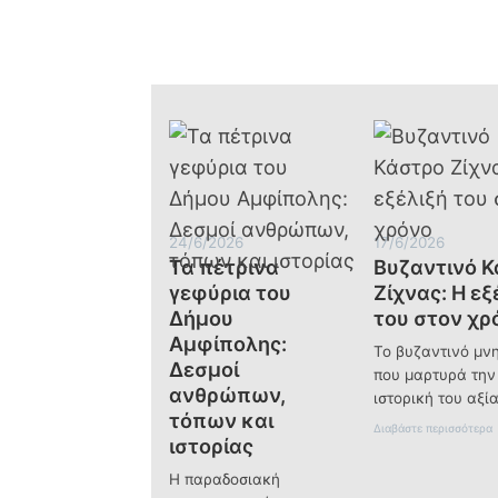
Η
Μεταμόρφωση
του
Σωτήρος
και
το
μήνυμα
της
πνευματικής
αλλαγής
του
ανθρώπου
24/6/2026
17/6/2026
Τα πέτρινα
Βυζαντινό 
γεφύρια του
Ζίχνας: Η εξ
Δήμου
του στον χρ
Αμφίπολης:
Το βυζαντινό μν
Δεσμοί
που μαρτυρά την
ανθρώπων,
ιστορική του αξί
τόπων και
:
Διαβάστε περισσότερα
ιστορίας
υ
Η παραδοσιακή
ζ
α