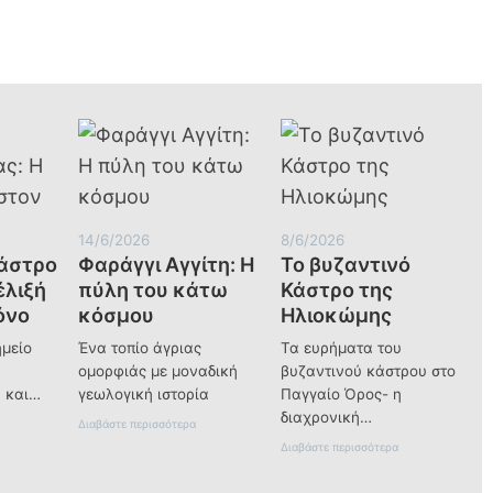
Η
Μεταμόρφωση
του
Σωτήρος
στον
ιερό
βράχο
της
Πρασινάδας
14/6/2026
8/6/2026
Κάστρο
Φαράγγι Αγγίτη: Η
Το βυζαντινό
έλιξή
πύλη του κάτω
Κάστρο της
όνο
κόσμου
Ηλιοκώμης
ημείο
Ένα τοπίο άγριας
Τα ευρήματα του
ομορφιάς με μοναδική
βυζαντινού κάστρου στο
α και…
γεωλογική ιστορία
Παγγαίο Όρος- η
διαχρονική…
:
Διαβάστε περισσότερα
Β
Φ
:
Διαβάστε περισσότερα
α
Τ
ρ
ο
ά