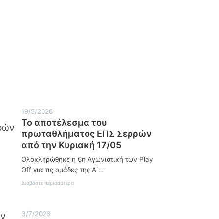
19/5/2026
Το αποτέλεσμα του
πρωταθλήματος ΕΠΣ Σερρών
από την Κυριακή 17/05
Ολοκληρώθηκε η 6η Αγωνιστική των Play
Off για τις ομάδες της Α΄…
:
Διαβάστε περισσότερα
Τ
ο
α
3/7/2026
π