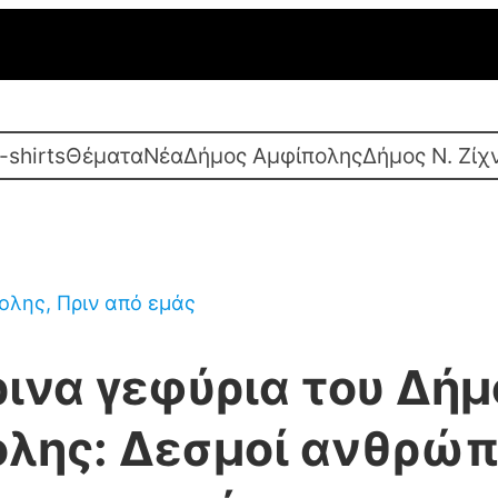
-shirts
Θέματα
Νέα
Δήμος Αμφίπολης
Δήμος Ν. Ζίχ
ολης
, 
Πριν από εμάς
ρινα γεφύρια του Δήμ
λης: Δεσμοί ανθρώ