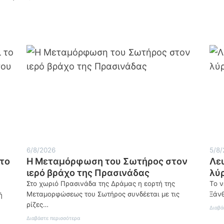
6/8/2026
5/8/
το
Η Μεταμόρφωση του Σωτήρος στον
Λε
ιερό βράχο της Πρασινάδας
λύρ
Στο χωριό Πρασινάδα της Δράμας η εορτή της
Το ν
Μεταμορφώσεως του Σωτήρος συνδέεται με τις
Ξάνθ
ή
ρίζες…
Διαβά
:
Διαβάστε περισσότερα