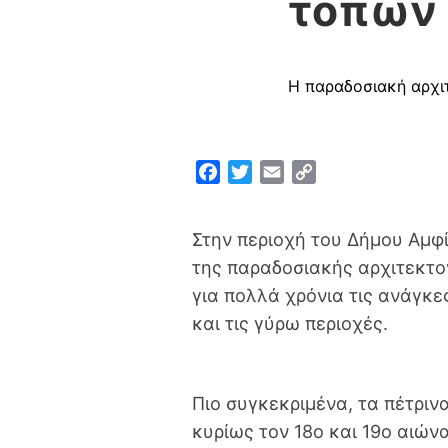
τόπων 
Η παραδοσιακή αρχι
F
T
E
C
a
w
m
o
c
i
a
p
Στην περιοχή του Δήμου Αμφ
e
t
i
y
της παραδοσιακής αρχιτεκτο
b
t
l
L
o
e
i
για πολλά χρόνια τις ανάγκ
o
r
n
και τις γύρω περιοχές.
k
k
Πιο συγκεκριμένα, τα πέτρι
κυρίως τον 18ο και 19ο αιών