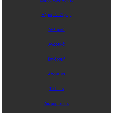
Δήμος Ν. Ζίχνης
Αθλητικά
Αγροτικά
Συνδρομή
About us
T-shirts
Διαφημιστείτε