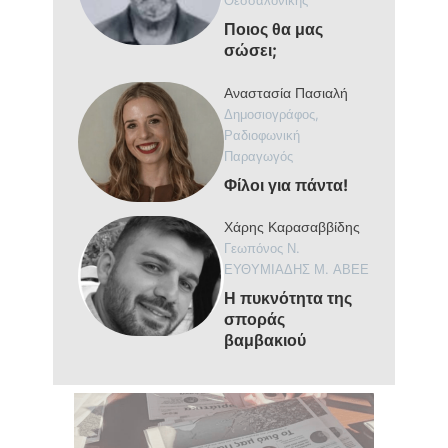
Θεσσαλονίκης
Ποιος θα μας
σώσει;
Αναστασία Πασιαλή
Δημοσιογράφος,
Ραδιοφωνική
Παραγωγός
Φίλοι για πάντα!
Χάρης Καρασαββίδης
Γεωπόνος Ν.
ΕΥΘΥΜΙΑΔΗΣ Μ. ΑΒΕΕ
Η πυκνότητα της
σποράς
βαμβακιού