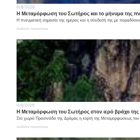
6/8/2026
Η Μεταμόρφωση του Σωτήρος και το μήνυμα της π
Η πνευματική σημασία της ημέρας και η σύνδεσή της με παραδόσε
:
Διαβάστε περισσότερα
Η
Μεταμόρφωση
του
Σωτήρος
και
το
μήνυμα
της
πνευματικής
αλλαγής
του
ανθρώπου
6/8/2026
Η Μεταμόρφωση του Σωτήρος στον ιερό βράχο της
Στο χωριό Πρασινάδα της Δράμας η εορτή της Μεταμορφώσεως του Σ
:
Διαβάστε περισσότερα
Η
Μεταμόρφωση