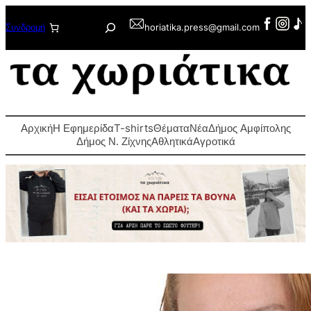
Μετάβαση
Αναζήτηση
Συνδρομή
horiatika.press@gmail.com
στο
περιεχόμενο
Αρχική
Η Εφημερίδα
T-shirts
Θέματα
Νέα
Δήμος Αμφίπολης
Δήμος Ν. Ζίχνης
Αθλητικά
Αγροτικά