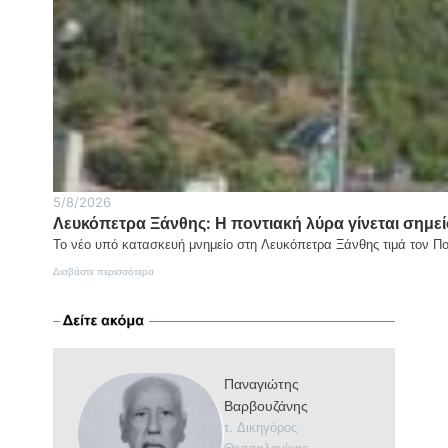
του
Σωτήρος
στον
ιερό
βράχο
της
Πρασινάδας
5/8/2026
Λευκόπετρα Ξάνθης: Η ποντιακή λύρα γίνεται σημεί
Το νέο υπό κατασκευή μνημείο στη Λευκόπετρα Ξάνθης τιμά τον Π
:
Διαβάστε περισσότερα
Λευκόπετρα
Ξάνθης:
Η
ποντιακή
λύρα
γίνεται
Παναγιώτης
σημείο
μνήμης
Βαρβουζάνης
και
τ. Δικηγόρος
τιμής