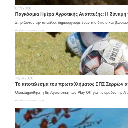
6/7/2026
Παγκόσμια Ημέρα Αγροτικής Ανάπτυξης: Η δύναμη 
Στηρίζοντας την ύπαιθρο, δημιουργούμε έναν πιο δίκαιο και βιώσιμ
:
Διαβάστε περισσότερα
Π
α
γ
κ
ό
σ
μ
ι
α
Η
19/5/2026
μ
Το αποτέλεσμα του πρωταθλήματος ΕΠΣ Σερρών απ
έ
ρ
Ολοκληρώθηκε η 6η Αγωνιστική των Play Off για τις ομάδες της Α
α
Α
:
Διαβάστε περισσότερα
γ
Τ
ρ
ο
ο
α
τ
π
ι
ο
κ
τ