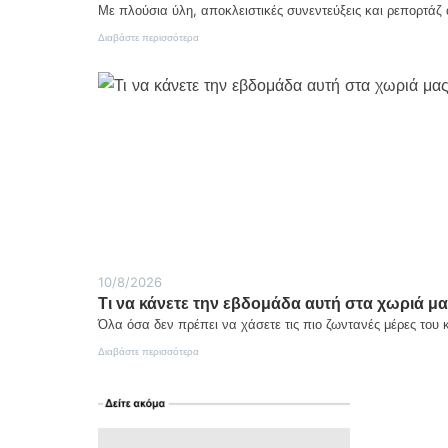
Με πλούσια ύλη, αποκλειστικές συνεντεύξεις και ρεπορτάζ 
:
Διαβάστε περισσότερα
Το
νέο
τεύχος
της
εφημερίδας
κυκλοφορεί!
10/8/2026
Τι να κάνετε την εβδομάδα αυτή στα χωριά μ
Όλα όσα δεν πρέπει να χάσετε τις πιο ζωντανές μέρες του 
:
Διαβάστε περισσότερα
Τι
να
κάνετε
την
εβδομάδα
αυτή