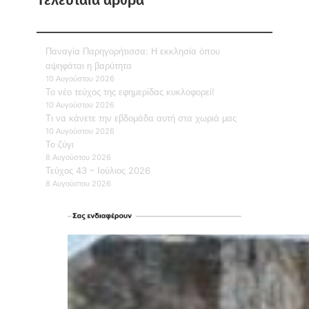
Παναγία Παρηγορήτισσα: Η εκκλησία όπου
αψηφάται η βαρύτητα
10 Αυγούστου 2026
Το νέο τεύχος της εφημερίδας κυκλοφορεί!
10 Αυγούστου 2026
Τι να κάνετε την εβδομάδα αυτή στα χωριά μας
10 Αυγούστου 2026
Το ζύγι
8 Αυγούστου 2026
Τεύχος 43 – Ιούλιος 2026
8 Αυγούστου 2026