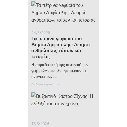
στα
χωριά
μας
24/6/2026
Τα πέτρινα γεφύρια του
Δήμου Αμφίπολης: Δεσμοί
ανθρώπων, τόπων και
ιστορίας
Η παραδοσιακή αρχιτεκτονική των
γεφυριών που εξυπηρετούσαν τις
ανάγκες των…
:
Διαβάστε περισσότερα
Τ
α
π
έ
τ
ρ
ι
ν
17/6/2026
α