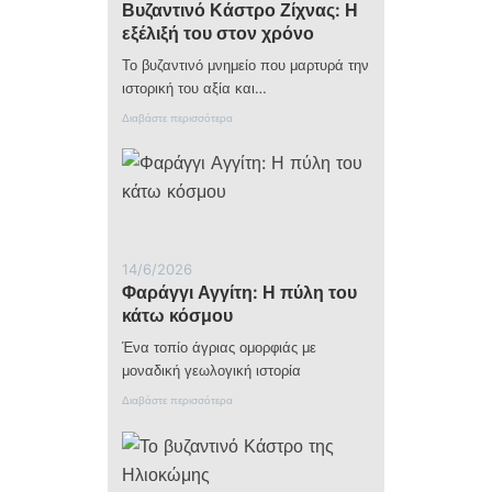
Βυζαντινό Κάστρο Ζίχνας: Η
γ
ε
εξέλιξή του στον χρόνο
φ
ύ
Το βυζαντινό μνημείο που μαρτυρά την
ρ
ιστορική του αξία και…
ι
α
:
Διαβάστε περισσότερα
τ
Β
ο
υ
υ
ζ
Δ
α
ή
ν
μ
τ
ο
ι
υ
ν
14/6/2026
Α
ό
Φαράγγι Αγγίτη: Η πύλη του
μ
Κ
φ
ά
κάτω κόσμου
ί
σ
π
τ
Ένα τοπίο άγριας ομορφιάς με
ο
ρ
μοναδική γεωλογική ιστορία
λ
ο
η
Ζ
:
Διαβάστε περισσότερα
ς
ί
Φ
:
χ
α
Δ
ν
ρ
ε
α
ά
σ
ς
γ