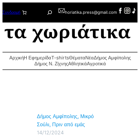
Μετάβαση
Αναζήτηση
Συνδρομή
horiatika.press@gmail.com
στο
περιεχόμενο
Αρχική
Η Εφημερίδα
T-shirts
Θέματα
Νέα
Δήμος Αμφίπολης
Δήμος Ν. Ζίχνης
Αθλητικά
Αγροτικά
Δήμος Αμφίπολης
, 
Μικρό
Σούλι
, 
Πριν από εμάς
14/12/2024