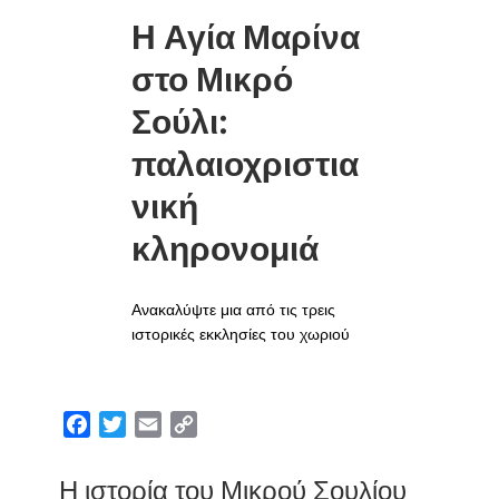
Η Αγία Μαρίνα
στο Μικρό
Σούλι:
παλαιοχριστια
νική
κληρονομιά
Ανακαλύψτε μια από τις τρεις
ιστορικές εκκλησίες του χωριού
F
T
E
C
a
w
m
o
c
i
a
p
Η ιστορία του Μικρού Σουλίου