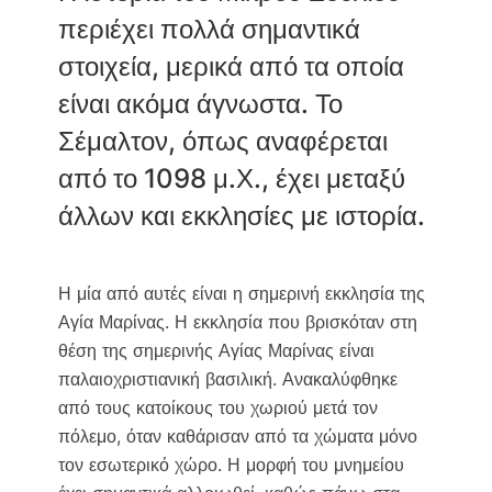
e
t
i
y
περιέχει πολλά σημαντικά
b
t
l
L
o
e
i
στοιχεία, μερικά από τα οποία
o
r
n
είναι ακόμα άγνωστα. Το
k
k
Σέμαλτον, όπως αναφέρεται
από το 1098 μ.Χ., έχει μεταξύ
άλλων και εκκλησίες με ιστορία.
Η μία από αυτές είναι η σημερινή εκκλησία της
Αγία Μαρίνας. Η εκκλησία που βρισκόταν στη
θέση της σημερινής Αγίας Μαρίνας είναι
παλαιοχριστιανική βασιλική. Ανακαλύφθηκε
από τους κατοίκους του χωριού μετά τον
πόλεμο, όταν καθάρισαν από τα χώματα μόνο
τον εσωτερικό χώρο. Η μορφή του μνημείου