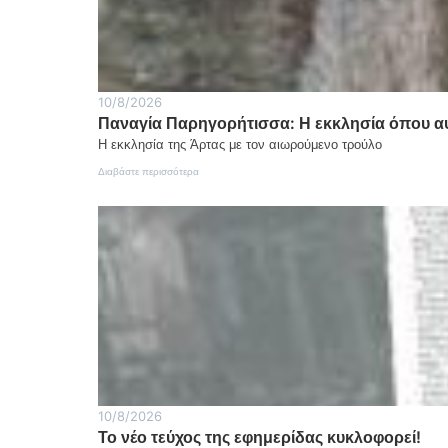
10/8/2026
Παναγία Παρηγορήτισσα: Η εκκλησία όπου α
Η εκκλησία της Άρτας με τον αιωρούμενο τρούλο
:
Διαβάστε περισσότερα
Παναγία
Παρηγορήτισσα:
Η
εκκλησία
όπου
αψηφάται
η
βαρύτητα
10/8/2026
Το νέο τεύχος της εφημερίδας κυκλοφορεί!