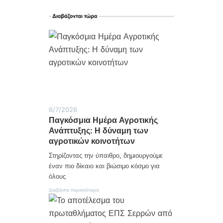
τ
η
ς
Η
λ
ι
ο
κ
ώ
μ
η
ς
6/7/2026
Παγκόσμια Ημέρα Αγροτικής
Ανάπτυξης: Η δύναμη των
αγροτικών κοινοτήτων
Στηρίζοντας την ύπαιθρο, δημιουργούμε
έναν πιο δίκαιο και βιώσιμο κόσμο για
όλους
:
Διαβάστε περισσότερα
Π
α
γ
κ