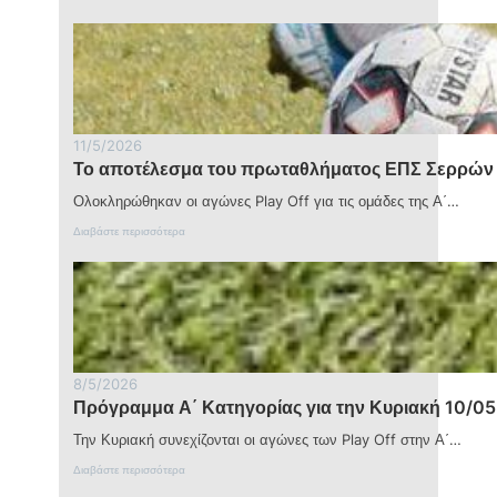
Π
υ
ρ
π
ό
ρ
γ
ω
ρ
τ
α
α
μ
θ
μ
λ
11/5/2026
α
ή
Το αποτέλεσμα του πρωταθλήματος ΕΠΣ Σερρών 
Α
μ
΄
α
Ολοκληρώθηκαν οι αγώνες Play Off για τις ομάδες της Α΄…
Κ
τ
α
:
ο
Διαβάστε περισσότερα
τ
Τ
ς
η
ο
Ε
γ
α
Π
ο
π
Σ
ρ
ο
Σ
ί
τ
ε
α
έ
ρ
ς
λ
ρ
γ
8/5/2026
ε
ώ
ι
Πρόγραμμα Α΄ Κατηγορίας για την Κυριακή 10/05
σ
ν
α
μ
α
τ
Την Κυριακή συνεχίζονται οι αγώνες των Play Off στην Α΄…
α
π
η
τ
ό
:
ν
Διαβάστε περισσότερα
ο
τ
Π
Κ
υ
η