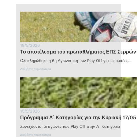
για
την
113η
επέτειο
απελευθέρωσης
19/5/2026
Το αποτέλεσμα του πρωταθλήματος ΕΠΣ Σερρών 
Ολοκληρώθηκε η 6η Αγωνιστική των Play Off για τις ομάδες…
:
Διαβάστε περισσότερα
Τ
ο
α
π
ο
τ
έ
λ
15/5/2026
ε
Πρόγραμμα Α΄ Κατηγορίας για την Κυριακή 17/05
σ
μ
Συνεχίζονται οι αγώνες των Play Off στην Α΄ Κατηγορία
α
τ
:
Διαβάστε περισσότερα
ο