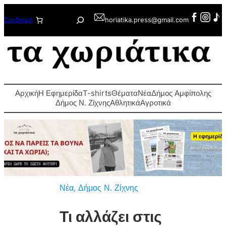
Μετάβαση
Αναζήτηση
Συνδρομή
horiatika.press@gmail.com
στο
περιεχόμενο
Αρχική
Η Εφημερίδα
T-shirts
Θέματα
Νέα
Δήμος Αμφίπολης
Δήμος Ν. Ζίχνης
Αθλητικά
Αγροτικά
Νέα
, 
Δήμος Ν. Ζίχνης
Τι αλλάζει στις