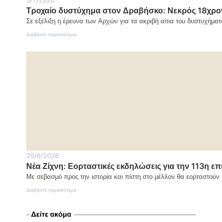
3/7/2026
Τροχαίο δυστύχημα στον Δραβήσκο: Νεκρός 18χρον
Σε εξέλιξη η έρευνα των Αρχών για τα ακριβή αίτια του δυστυχήματ
:
Διαβάστε περισσότερα
Τροχαίο
δυστύχημα
στον
Δραβήσκο:
Νεκρός
18χρονος
δικυκλιστής
29/6/2026
Νέα Ζίχνη: Εορταστικές εκδηλώσεις για την 113η ε
Με σεβασμό προς την ιστορία και πίστη στο μέλλον θα εορταστού
:
Διαβάστε περισσότερα
Νέα
Ζίχνη:
Εορταστικές
εκδηλώσεις