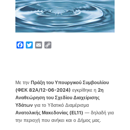
F
T
E
C
a
w
m
o
c
i
a
p
e
t
i
y
b
t
l
L
o
e
i
Με την
Πράξη του Υπουργικού Συμβουλίου
o
r
n
(ΦΕΚ 82Α/12-06-2024)
εγκρίθηκε η
2η
k
k
Αναθεώρηση του Σχεδίου Διαχείρισης
Υδάτων
για το Υδατικό Διαμέρισμα
Ανατολικής Μακεδονίας (EL11)
— δηλαδή για
την περιοχή που ανήκει και ο Δήμος μας.