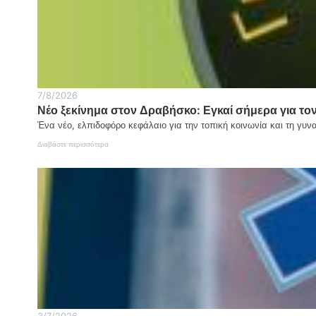
7/8/2026
Νέο ξεκίνημα στον Δραβήσκο: Εγκαί σήμερα για 
Ένα νέο, ελπιδοφόρο κεφάλαιο για την τοπική κοινωνία και τη γυ
:
Διαβάστε περισσότερα
Νέο
ξεκίνημα
στον
Δραβήσκο:
Εγκαί
σήμερα
για
τον
Σύλλογο
Γυναικών
«Η
ΗΔΩΝΙΔΑ»