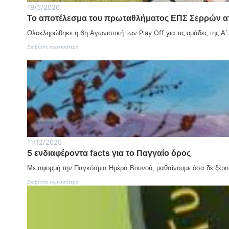
Η
19/5/2026
μ
Το αποτέλεσμα του πρωταθλήματος ΕΠΣ Σερρών απ
έ
ρ
Ολοκληρώθηκε η 6η Αγωνιστική των Play Off για τις ομάδες της Α
α
Α
:
Διαβάστε περισσότερα
γ
Τ
ρ
ο
ο
α
τ
π
ι
ο
κ
τ
ή
έ
ς
λ
Α
ε
ν
σ
ά
μ
11/12/2025
π
α
τ
5 ενδιαφέροντα facts για το Παγγαίο όρος
τ
υ
ο
ξ
Με αφορμή την Παγκόσμια Ημέρα Βουνού, μαθαίνουμε όσα δε ξέρο
υ
η
π
:
Διαβάστε περισσότερα
ς
ρ
5
:
ω
ε
Η
τ
ν
δ
α
δ
ύ
θ
ι
ν
λ